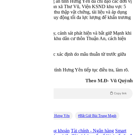
Sau khi nhận tin báo, Công an tỉnh Hưng Yên đã chỉ đạo các đơn vị
nghiệp vụ phối hợp Công an xã Thư Vũ, Viện KSND khu vực 5
khám nghiệm hiện trường, thu thập vật chứng, tài liệu và áp dụng
các biện pháp nghiệp vụ, huy động tối đa lực lượng để khẩn trương
truy bắt đối tượng gây án.
Đến khoảng 21h cùng ngày, cảnh sát phát hiện và bắt giữ Mạnh khi
đối tượng đang lẩn trốn tại khu dân cư thôn Thuận An, cách hiện
trường khoảng 1km.
Nguyên nhân ban đầu được xác định do mâu thuẫn từ trước giữa
Mạnh và ông Thiều.
Vụ án đang được Công an tỉnh Hưng Yên tiếp tục điều tra, làm rõ.
Theo M.Đ- Vũ Quỳnh
Copy link
Theo
Tiền Phong
Từ Khóa:
Chém Trọng Thương Ở Hưng Yên
Bắt Giữ Bùi Trung Mạnh
Lên đầu trang
Trang chủ
Thị trường chứng khoán
Tài chính - Ngân hàng
Smart