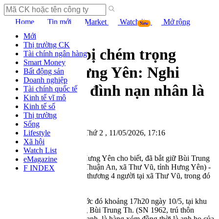
Home
Tin mới
Market
Watch list
Mở rộng
New
Xã hội
Mới
Thị trường CK
Vụ 4 người bị chém trọng
Tài chính ngân hàng
Smart Money
thương ở Hưng Yên: Nghi
Bất động sản
Doanh nghiệp
phạm và gia đình nạn nhân là
Tài chính quốc tế
Kinh tế vĩ mô
họ hàng
Kinh tế số
Thị trường
Sống
Theo M.Đ- Vũ Quỳnh
-
Thứ 2 , 11/05/2026, 17:16
Lifestyle
0
CHIA SẺ
Xã hội
Watch List
Ngày 11/5, Công an tỉnh Hưng Yên cho biết, đã bắt giữ Bùi Trung
eMagazine
Mạnh (SN 1974, trú thôn Thuận An, xã Thư Vũ, tỉnh Hưng Yên) -
F INDEX
nghi dùng dao chém trọng thương 4 người tại xã Thư Vũ, trong đó
có một cháu bé 3 tuổi.
Theo cơ quan công an, trước đó khoảng 17h20 ngày 10/5, tại khu
vực ngõ trước cửa nhà ông Bùi Trung Th. (SN 1962, trú thôn
Thuận An, xã Thư Vũ), Mạnh, là hàng xóm đồng thời là anh họ của