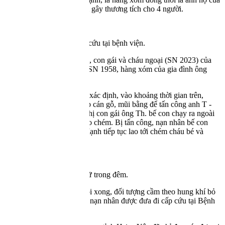
ông Th. đã dùng dao chém gây thương tích cho 4 người.
Nạn nhân được cấp cứu tại bệnh viện.
Các nạn nhân gồm con trai, con gái và cháu ngoại (SN 2023) của
ông Th. và bà Vũ Thị H. (SN 1958, hàng xóm của gia đình ông
Th.).
Kết quả xác minh ban đầu xác định, vào khoảng thời gian trên,
Mạnh sử dụng dao nhà bếp cán gỗ, mũi bằng để tấn công anh T -
con trai ông Th. Lúc này chị con gái ông Th. bế con chạy ra ngoài
cũng bị đối tượng dùng dao chém. Bị tấn công, nạn nhân bế con
chạy sang nhà bà H., thì Mạnh tiếp tục lao tới chém cháu bé và
chém vào tay bà H.
Nghi phạm bị bắt giữ trong đêm.
Thực hiện hành vi phạm tội xong, đối tượng cầm theo hung khí bỏ
trốn khỏi hiện trường. Các nạn nhân được đưa đi cấp cứu tại Bệnh
viện Đa khoa Thái Bình.