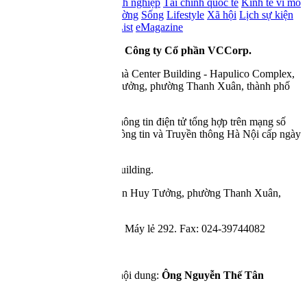
Money
Bất động sản
Doanh nghiệp
Tài chính quốc tế
Kinh tế vĩ mô
- Đầu tư
Kinh tế số
Thị trường
Sống
Lifestyle
Xã hội
Lịch sự kiện
Báo cáo phân tích
Watch List
eMagazine
© Copyright 2007 - 2026 -
Công ty Cổ phần VCCorp.
Tầng 17, 19, 20, 21 Toà nhà Center Building - Hapulico Complex,
Số 01, phố Nguyễn Huy Tưởng, phường Thanh Xuân, thành phố
Hà Nội
Giấy phép thiết lập trang thông tin điện tử tổng hợp trên mạng số
2216/GP-TTĐT do Sở Thông tin và Truyền thông Hà Nội cấp ngày
10 tháng 4 năm 2019.
Tầng 21, tòa nhà Center Building.
Địa chỉ: Số 01, phố Nguyễn Huy Tưởng, phường Thanh Xuân,
thành phố Hà Nội
Điện thoại: 024 7309 5555 Máy lẻ 292. Fax: 024-39744082
Email: info@cafef.vn
Chịu trách nhiệm quản lý nội dung:
Ông Nguyễn Thế Tân
Hỗ trợ quảng cáo :