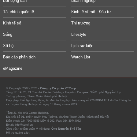
Bất động sản
Doanh nghiệp
Tài chính quốc tế
Kinh tế vĩ mô - Đầu tư
Kinh tế số
Thị trường
Sống
Lifestyle
Xã hội
Lịch sự kiện
Báo cáo phân tích
Watch List
eMagazine
© Copyright 2007 - 2026 -
Công ty Cổ phần VCCorp.
Tầng 17, 19, 20, 21 Toà nhà Center Building - Hapulico Complex, Số 01, phố Nguyễn Huy
Tưởng, phường Thanh Xuân, thành phố Hà Nội
Giấy phép thiết lập trang thông tin điện tử tổng hợp trên mạng số 2216/GP-TTĐT do Sở Thông tin
và Truyền thông Hà Nội cấp ngày 10 tháng 4 năm 2019.
Tầng 21, tòa nhà Center Building.
Địa chỉ: Số 01, phố Nguyễn Huy Tưởng, phường Thanh Xuân, thành phố Hà Nội
Điện thoại: 024 7309 5555 Máy lẻ 292. Fax: 024-39744082
Email: info@cafef.vn
Chịu trách nhiệm quản lý nội dung:
Ông Nguyễn Thế Tân
Hỗ trợ quảng cáo :