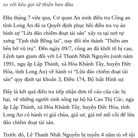
so với kêu gọi từ thiện ban đầu.
Đầu tháng 7 vừa qua, Cơ quan An ninh điều tra Công an
tỉnh Long An đã ra Quyết định phục hồi điều tra vụ án
hình sự "Lừa đảo chiếm đoạt tài sản" xảy ra tại nơi tự
xưng "Tịnh thất Bồng lai", nay đổi tên thành "Thiền am
bên bờ vũ trụ". Đến ngày 09/7, công an đã khởi tố bị can,
Lệnh tạm giam đối với Lê Thanh Nhất Nguyên (sinh năm
1991, ngụ ấp Lập Thành, xã Hòa Khánh Tây, huyện Đức
Hòa, tỉnh Long An) về hành vi “Lừa đảo chiếm đoạt tài
sản” quy định tại khoản 3, Điều 174, Bộ luật Hình sự.
Đây là kết quả điều tra tiếp nhận đơn tố cáo của các bị
hại, về những người sinh sống tại hộ bà Cao Thị Cúc, ngụ
ấp Lập Thành, xã Hòa Khánh Tây, huyện Đức Hòa, tỉnh
Long An có hành vi giả chùa, giả sư, giả trẻ mồ côi để lừa
đảo chiếm đoạt tài sản.
Trước đó, Lê Thanh Nhất Nguyên bị tuyên 4 năm tù về tội