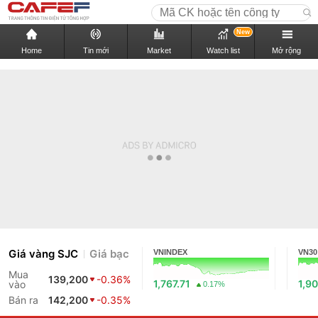
New
Home
Tin mới
Market
Watch list
Mở rộng
Giá vàng SJC
Giá bạc
VNINDEX
VN30
Mua
139,200
-0.36%
1,767.71
1,90
vào
0.17%
Bán ra
142,200
-0.35%