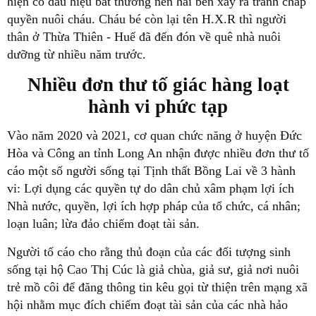
hiện có dấu hiệu bất thường nên hai bên xảy ra tranh chấp
quyền nuôi cháu. Cháu bé còn lại tên H.X.R thì người
thân ở Thừa Thiên - Huế đã đến đón về quê nhà nuôi
dưỡng từ nhiều năm trước.
Nhiều đơn thư tố giác hàng loạt
hành vi phức tạp
Vào năm 2020 và 2021, cơ quan chức năng ở huyện Đức
Hòa và Công an tỉnh Long An nhận được nhiều đơn thư tố
cáo một số người sống tại Tịnh thất Bồng Lai về 3 hành
vi: Lợi dụng các quyền tự do dân chủ xâm phạm lợi ích
Nhà nước, quyền, lợi ích hợp pháp của tổ chức, cá nhân;
loạn luân; lừa đảo chiếm đoạt tài sản.
Người tố cáo cho rằng thủ đoạn của các đối tượng sinh
sống tại hộ Cao Thị Cúc là giả chùa, giả sư, giả nơi nuôi
trẻ mồ côi để đăng thông tin kêu gọi từ thiện trên mạng xã
hội nhằm mục đích chiếm đoạt tài sản của các nhà hảo