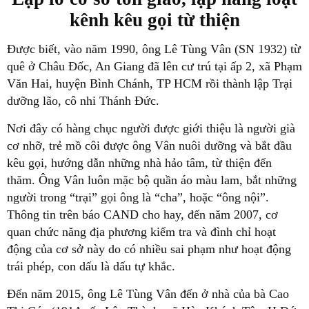
kênh kêu gọi từ thiện
Được biết, vào năm 1990, ông Lê Tùng Vân (SN 1932) từ
quê ở Châu Đốc, An Giang đã lên cư trú tại ấp 2, xã Phạm
Văn Hai, huyện Bình Chánh, TP HCM rồi thành lập Trại
dưỡng lão, cô nhi Thánh Đức.
Nơi đây có hàng chục người được giới thiệu là người già
cơ nhỡ, trẻ mồ côi được ông Vân nuôi dưỡng và bắt đầu
kêu gọi, hướng dẫn những nhà hảo tâm, từ thiện đến
thăm. Ông Vân luôn mặc bộ quần áo màu lam, bắt những
người trong “trại” gọi ông là “cha”, hoặc “ông nội”.
Thông tin trên báo CAND cho hay, đến năm 2007, cơ
quan chức năng địa phương kiểm tra và đình chỉ hoạt
động của cơ sở này do có nhiều sai phạm như hoạt động
trái phép, con dấu là dấu tự khắc.
Đến năm 2015, ông Lê Tùng Vân đến ở nhà của bà Cao