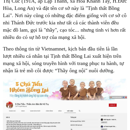
Thị Cúc (191A, ấp Lập Thành, xã Hòa Khánh Tây, H.Đức
Hòa, Long An) và đặt tên cơ sở này là "Tịnh thất Bồng
Lai". Nơi này cũng có những đặc điểm giống với cơ sở cô
nhi Thánh Đức trước kia như tất cả các thành viên đều
mặc đồ lam, gọi là "thầy", cạo tóc... nhưng tinh vi hơn rất
nhiều do có sự hỗ trợ của mạng xã hội.
Theo thông tin từ Vietnamnet, kịch bản đầu tiên là lần
lượt nhiều cá nhân tại Tịnh thất Bồng Lai xuất hiện trên
mạng xã hội, sóng truyền hình với trang phục tu hành, tự
nhận là trẻ mồ côi được “Thầy ông nội" nuôi dưỡng.