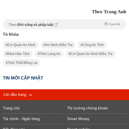
Theo Trang Anh
Copy link
Theo
Đời sống và pháp luật
Từ Khóa:
Cơ Quan An Ninh
An Ninh Điều Tra
Công An Tỉnh
Nhà Hảo Tâm
Tỉnh Long An
Cơ Quan An Ninh Điều Tra
Tịnh Thất Bồng Lai
TIN MỚI CẬP NHẬT
Lên đầu trang
Trang chủ
Thị trường chứng khoán
Tài chính - Ngân hàng
Smart Money