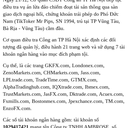
điều tra vụ án lừa đảo chiếm đoạt tài sản thông qua sàn
giao dịch ngoại hối, chứng khoán trái phép do Phó Đức
Nam (TikToker Mr Pips, SN 1994, trú tại TP Vũng Tàu,
Bà Rịa - Vũng Tàu) cầm đầu.
Cơ quan điều tra Công an TP Hà Nội xác định các đối
tượng đã quản lý, điều hành 21 trang web và sử dụng 7 tài
khoản ngân hàng vào mục đích phạm tội.
Cụ thể, là các trang GKFX.com, Londonex.com,
ZenoMarkets.com, CHMarkets.com, Jass.com,
LPLtrade.com, TradeTime.com, GTMX.com,
AlphaTradinghub.com, IQXtrade.com, Ibmex.com,
TrustMarkets.com, JasFX.com, Dktrade.com, Acuex.com,
Fxmills.com, Bostonmex.com, Jpexchance.com, TM.com,
EnzoFX.com.
Các số tài khoản ngân hàng gồm: tài khoản số
1029417421
mang tên Công ty TNHH AMBROSE, số