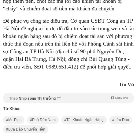
nộp thêm tiền, chốt các mã lời cao khiến tài khoản bị
“cháy” và chiếm đoạt số tiền mà khách đã chuyển.
Để phục vụ công tác điều tra, Cơ quan CSĐT Công an TP
Hà Nội đề nghị ai bị dụ dỗ đầu tư vào các trang web và tài
khoản ngân hàng sau đó bị chiếm đoạt tài sản với phương
thức thủ đoạn nêu trên thì liên hệ với Phòng Cảnh sát hình
sự Công an TP Hà Nội (địa chỉ số 90 phố Nguyễn Du,
quận Hai Bà Trưng, Hà Nội; đồng chí Bùi Quang Tùng -
điều tra viên, SĐT 0989.651.412) để phối hợp giải quyết.
Tin Vũ
Copy link
Theo
Nhịp sống Thị trường
Từ Khóa:
Mr. Pips
Phó Đức Nam
Tài Khoản Ngân Hàng
Lừa Đảo
Lừa Đảo Chuyển Tiền