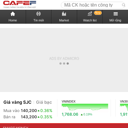
New
Home
Tin mới
Market
Watch list
Mở rộng
Giá vàng SJC
Giá bạc
VNINDEX
VN30
Mua vào
140,200
0.36%
1,768.06
1,91
0.19%
Bán ra
143,200
0.35%