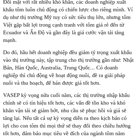
Đối mặt với rất nhiều khó khăn, các doanh nghiệp xuất
khẩu tôm luôn chủ động có chiến lược cho riêng mình. Ví
dụ như thị trường Mỹ tuy có sức tiêu thụ lớn, nhưng tôm
Việt gặp bất lợi trong cạnh tranh với tôm giá rẻ đến từ
Ecuador và Ấn Độ và gần đây là giá cước vận tải tăng
mạnh.
Do đó, hầu hết doanh nghiệp đều giảm tỷ trọng xuất khẩu
vào thị trường này, tập trung cho thị trường gần như: Nhật
Bản, Hàn Quốc, Australia, Trung Quốc... Có doanh
nghiệp thì chủ động về hoạt động nuôi, đề ra giải pháp
nuôi và thu hoạch, để bán được giá tốt hơn.
VASEP kỳ vọng nửa cuối năm, các thị trường nhập khẩu
chính sẽ có tín hiệu tốt hơn, các vấn đề tồn kho và khó
khăn vận tải sẽ giảm bớt, nhu cầu sẽ phục hồi và giá sẽ
tăng lại. Nếu tất cả sự kỳ vọng diễn ra theo kịch bản có
lợi cho con tôm thì mọi thứ sẽ thay đổi theo chiều hướng
tốt hơn, đảm bảo mục tiêu về đích của ngành tôm năm