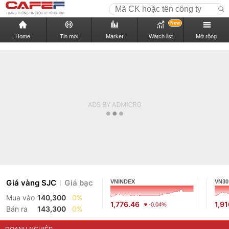
New
Home
Tin mới
Market
Watch list
Mở rộng
Giá vàng SJC
Giá bạc
VNINDEX
VN30
Mua vào
140,300
0%
1,776.46
1,9
-0.04%
Bán ra
143,300
0%