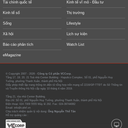
Tài chính quốc tế
Kinh tế vĩ mô - Đầu tư
Kinh tế số
Thị trường
Sống
Lifestyle
Xã hội
Lịch sự kiện
Báo cáo phân tích
Watch List
eMagazine
© Copyright 2007 - 2026 -
Công ty Cổ phần VCCorp.
Tầng 17, 19, 20, 21 Toà nhà Center Building - Hapulico Complex, Số 01, phố Nguyễn Huy
Tưởng, phường Thanh Xuân, thành phố Hà Nội
Giấy phép thiết lập trang thông tin điện tử tổng hợp trên mạng số 2216/GP-TTĐT do Sở Thông tin
và Truyền thông Hà Nội cấp ngày 10 tháng 4 năm 2019.
Tầng 21, tòa nhà Center Building.
Địa chỉ: Số 01, phố Nguyễn Huy Tưởng, phường Thanh Xuân, thành phố Hà Nội
Điện thoại: 024 7309 5555 Máy lẻ 292. Fax: 024-39744082
Email: info@cafef.vn
Chịu trách nhiệm quản lý nội dung:
Ông Nguyễn Thế Tân
Hỗ trợ quảng cáo :