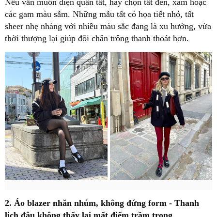
Nếu vẫn muốn diện quần tất, hãy chọn tất đen, xám hoặc
các gam màu sẫm. Những mẫu tất có họa tiết nhỏ, tất
sheer nhẹ nhàng với nhiều màu sắc đang là xu hướng, vừa
thời thượng lại giúp đôi chân trông thanh thoát hơn.
2. Áo blazer nhăn nhúm, không đứng form - Thanh
lịch đâu không thấy lại mất điểm trầm trọng