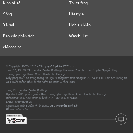
Kinh tế số
Thị trường
Sống
Lifestyle
Xã hội
Lịch sự kiện
Báo cáo phân tích
Watch List
eMagazine
© Copyright 2007 - 2026 -
Công ty Cổ phần VCCorp.
Tầng 17, 19, 20, 21 Toà nhà Center Building - Hapulico Complex, Số 01, phố Nguyễn Huy
Tưởng, phường Thanh Xuân, thành phố Hà Nội
Giấy phép thiết lập trang thông tin điện tử tổng hợp trên mạng số 2216/GP-TTĐT do Sở Thông tin
và Truyền thông Hà Nội cấp ngày 10 tháng 4 năm 2019.
Tầng 21, tòa nhà Center Building.
Địa chỉ: Số 01, phố Nguyễn Huy Tưởng, phường Thanh Xuân, thành phố Hà Nội
Điện thoại: 024 7309 5555 Máy lẻ 292. Fax: 024-39744082
Email: info@cafef.vn
Chịu trách nhiệm quản lý nội dung:
Ông Nguyễn Thế Tân
Hỗ trợ quảng cáo :