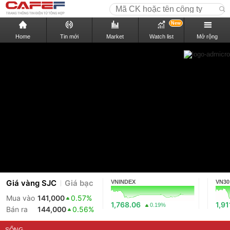
New
Home
Tin mới
Market
Watch list
Mở rộng
Giá vàng SJC
Giá bạc
VNINDEX
VN30
Mua vào
141,000
0.57%
1,768.06
1,91
0.19%
Bán ra
144,000
0.56%