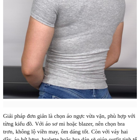
Giải pháp đơn giản là chọn áo ngực vừa vặn, phù hợp với
từng kiểu đồ. Với áo sơ mi hoặc blazer, nên chọn bra
trơn, không lộ viền may, ôm dáng tốt. Còn với váy hai
dây, áo hở lưng, bralette hoặc bra dán sẽ giúp outfit tinh tế