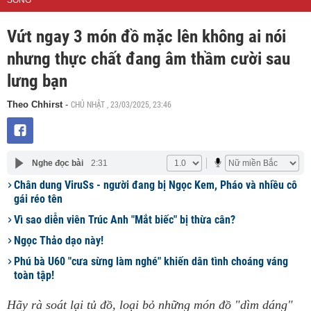
SỐNG
Vứt ngay 3 món đồ mặc lên không ai nói
nhưng thực chất đang âm thầm cười sau
lưng bạn
CHỦ NHẬT , 23/03/2025, 23:46
Theo Chhirst
-
Nghe đọc bài
2:31
Chân dung ViruSs - người đang bị Ngọc Kem, Pháo và nhiều cô
gái réo tên
Vì sao diễn viên Trúc Anh "Mắt biếc" bị thừa cân?
Ngọc Thảo dạo này!
Phú bà U60 "cưa sừng làm nghé" khiến dân tình choáng váng
toàn tập!
Hãy rà soát lại tủ đồ, loại bỏ những món đồ "dìm dáng"