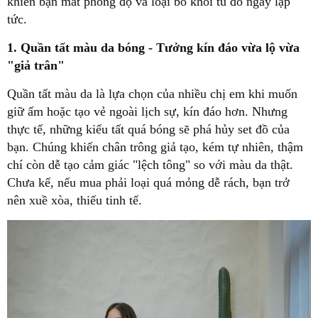
khiến bạn mất phong độ và loại bỏ khỏi tủ đồ ngay lập
tức.
1. Quần tất màu da bóng - Tưởng kín đáo vừa lộ vừa
"giả trân"
Quần tất màu da là lựa chọn của nhiều chị em khi muốn
giữ ấm hoặc tạo vẻ ngoài lịch sự, kín đáo hơn. Nhưng
thực tế, những kiểu tất quá bóng sẽ phá hủy set đồ của
bạn. Chúng khiến chân trông giả tạo, kém tự nhiên, thậm
chí còn dễ tạo cảm giác "lệch tông" so với màu da thật.
Chưa kể, nếu mua phải loại quá mỏng dễ rách, bạn trở
nên xuề xòa, thiếu tinh tế.