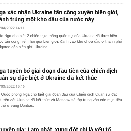
ga xác nhận Ukraine tấn công xuyên biên giới,
ánh trúng một kho dầu của nước này
/04/2022 14:11
ía Nga cho biết 2 chiếc trực thăng quân sự của Ukraine đã thực hiện
ộc tấn công hiếm hoi qua biên giới, đánh vào kho chứa dầu ở thành phố
lgorod gần biên giới Ukraine.
ga tuyên bố giai đoạn đầu tiên của chiến dịch
uân sự đặc biệt ở Ukraine đã kết thúc
/03/2022 15:46
 Quốc phòng Nga cho biết giai đoạn đầu của Chiến dịch Quân sự đặc
ệt trên đất Ukraine đã kết thúc và Moscow sẽ tập trung vào các mục tiêu
 thể ở vùng Donbas.
huyên gia: Lạm phát, xung đột chỉ là yếu tố