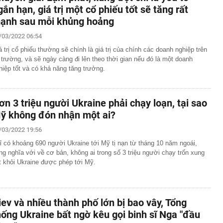
gắn hạn, giá trị một cổ phiếu tốt sẽ tăng rất
ạnh sau mỗi khủng hoảng
/03/2022 06:54
á trị cổ phiếu thường sẽ chính là giá trị của chính các doanh nghiệp trên
ị trường, và sẽ ngày càng đi lên theo thời gian nếu đó là một doanh
hiệp tốt và có khả năng tăng trưởng.
ơn 3 triệu người Ukraine phải chạy loạn, tại sao
ỹ không đón nhận một ai?
/03/2022 19:56
ỉ có khoảng 690 người Ukraine tới Mỹ tị nạn từ tháng 10 năm ngoái,
ng nghĩa với về cơ bản, không ai trong số 3 triệu người chạy trốn xung
t khỏi Ukraine được phép tới Mỹ.
iev và nhiều thành phố lớn bị bao vây, Tổng
hống Ukraine bất ngờ kêu gọi binh sĩ Nga "đầu