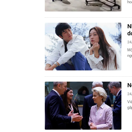
ho
N
d
24
Mộ
ng
N
24
Vi
gặ