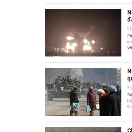
N
đ
01
Ph
cu
Be
N
q
26
Bộ
bi
cụ
C