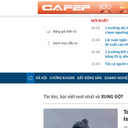
MỚI NHẤT!
16:52
1 trường đại 
Bảng giá điện tử
chạm ngưỡng
16:46
Lãi suất ngân
Danh mục đầu tư
lãi suất cao n
16:44
1 trường ĐH t
bổng 55 tỷ đồ
16:43
Tất cả người 
camera sau
16:42
Công an đề ng
XÃ HỘI
CHỨNG KHOÁN
BẤT ĐỘNG SẢN
DOANH NGHIỆ
chóng nộp phạ
16:41
Khám xét nơi 
16:39
Ninh Dương L
Tin tức, bài viết mới nhất về
XUNG ĐỘT
16:35
Mẫu xe Mitsubi
T
16:34
Điểm chuẩn Đ
I
16:31
Thanh tra Chí
thế giới
08