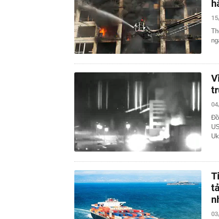
h
15
Th
ng
V
t
04
Đồ
US
Uk
T
t
n
03