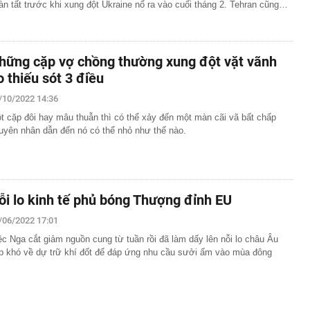
àn tất trước khi xung đột Ukraine nổ ra vào cuối tháng 2. Tehran cũng…
hững cặp vợ chồng thường xung đột vặt vãnh
o thiếu sót 3 điều
/10/2022 14:36
t cặp đôi hay mâu thuẫn thì có thể xảy đến một màn cãi vã bất chấp
uyên nhân dẫn đến nó có thể nhỏ như thế nào.
ỗi lo kinh tế phủ bóng Thượng đỉnh EU
/06/2022 17:01
ệc Nga cắt giảm nguồn cung từ tuần rồi đã làm dấy lên nỗi lo châu Âu
p khó về dự trữ khí đốt để đáp ứng nhu cầu sưởi ấm vào mùa đông