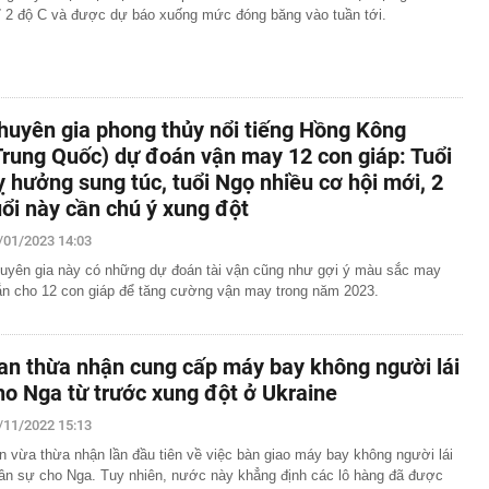
ỉ 2 độ C và được dự báo xuống mức đóng băng vào tuần tới.
huyên gia phong thủy nổi tiếng Hồng Kông
Trung Quốc) dự đoán vận may 12 con giáp: Tuổi
ỵ hưởng sung túc, tuổi Ngọ nhiều cơ hội mới, 2
uổi này cần chú ý xung đột
/01/2023 14:03
uyên gia này có những dự đoán tài vận cũng như gợi ý màu sắc may
n cho 12 con giáp để tăng cường vận may trong năm 2023.
ran thừa nhận cung cấp máy bay không người lái
ho Nga từ trước xung đột ở Ukraine
/11/2022 15:13
an vừa thừa nhận lần đầu tiên về việc bàn giao máy bay không người lái
ân sự cho Nga. Tuy nhiên, nước này khẳng định các lô hàng đã được