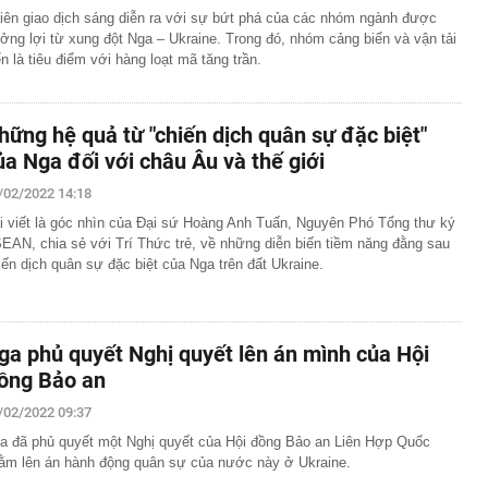
iên giao dịch sáng diễn ra với sự bứt phá của các nhóm ngành được
ởng lợi từ xung đột Nga – Ukraine. Trong đó, nhóm cảng biển và vận tải
ển là tiêu điểm với hàng loạt mã tăng trần.
hững hệ quả từ "chiến dịch quân sự đặc biệt"
ủa Nga đối với châu Âu và thế giới
/02/2022 14:18
i viết là góc nhìn của Đại sứ Hoàng Anh Tuấn, Nguyên Phó Tổng thư ký
EAN, chia sẻ với Trí Thức trẻ, về những diễn biến tiềm năng đằng sau
iến dịch quân sự đặc biệt của Nga trên đất Ukraine.
ga phủ quyết Nghị quyết lên án mình của Hội
ồng Bảo an
/02/2022 09:37
a đã phủ quyết một Nghị quyết của Hội đồng Bảo an Liên Hợp Quốc
ằm lên án hành động quân sự của nước này ở Ukraine.