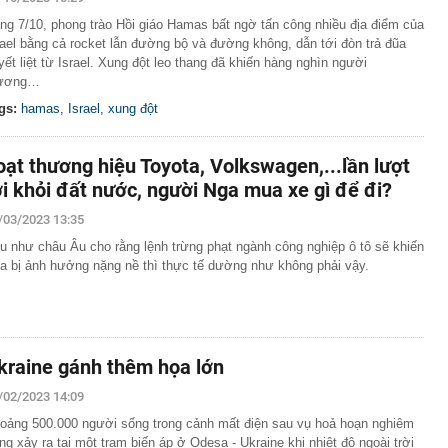
 phơi bày điểm yếu chí mạng trong kho tên lửa của Mỹ
ng 7/10, phong trào Hồi giáo Hamas bất ngờ tấn công nhiều địa điểm của
 khởi tố hình sự cai thầu Hoàng Kim Trường SN 1986
rael bằng cả rocket lẫn đường bộ và đường không, dẫn tới đòn trả đũa
yết liệt từ Israel. Xung đột leo thang đã khiến hàng nghìn người
mức cho vay học sinh, sinh viên nghèo lên gấp đôi
ương…
n nghị chuyển cơ quan điều tra xử lý 4 mỏ khai thác
ạm
gs:
hamas
,
Israel
,
xung đột
 Hải My visual sáng bừng, vợ Xuân Son đặt tay lên
 ca đầy cảm xúc trong trận đấu của ĐT Việt Nam
oạt thương hiệu Toyota, Volkswagen,...lần lượt
 viện 53 tuổi nhưng trẻ như mới 35 tiết lộ bí quyết chống
ời khỏi đất nước, người Nga mua xe gì để đi?
đầu càng sớm, hiệu quả càng cao
o những ai có iPhone thường xuyên báo đầy bộ nhớ
/03/2023 13:35
êu tiền giúp nhiều gia đình thu nhập không quá cao vẫn
u như châu Âu cho rằng lệnh trừng phạt ngành công nghiệp ô tô sẽ khiến
 vay mượn cuối tháng
a bị ảnh hưởng nặng nề thì thực tế dường như không phải vậy.
 Nam Á khởi đóng tàu ngầm Scorpene tối tân
ét miễn nhiệm chức vụ Ủy viên UBND thành phố với 11
 ngành
kraine gánh thêm họa lớn
/02/2023 14:09
oảng 500.000 người sống trong cảnh mất điện sau vụ hoả hoạn nghiêm
ọng xảy ra tại một trạm biến áp ở Odesa - Ukraine khi nhiệt độ ngoài trời