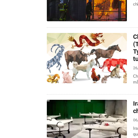
ch
C
(
T
t
26
Ch
mắ
I
c
06
Ir
qu