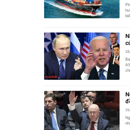
Ph
hư
bi
N
c
28
Bà
AS
ch
N
đ
26
Ng
nh