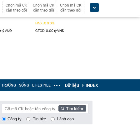
Chọn mã CK
Chọn mã CK
Chọn mã CK
cần theo dõi
cần theo dõi
cần theo dõi
Dữ liệu
F INDEX
Ị TRƯỜNG
SỐNG
LIFESTYLE
Công ty
Tin tức
Lãnh đạo