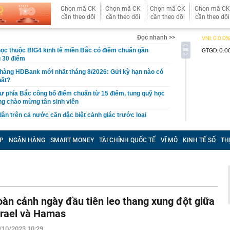
Chọn mã CK
Chọn mã CK
Chọn mã CK
Chọn mã CK
cần theo dõi
cần theo dõi
cần theo dõi
cần theo dõi
Đọc nhanh >>
học thuộc BIG4 kinh tế miền Bắc có điểm chuẩn gần
 30 điểm
 hàng HDBank mới nhất tháng 8/2026: Gửi kỳ hạn nào có
hất?
ư phía Bắc công bố điểm chuẩn từ 15 điểm, tung quỹ học
ng chào mừng tân sinh viên
dân trên cả nước cần đặc biệt cảnh giác trước loại
hị 508 chủ phương tiện vi phạm có biển số sau nhanh
P
NGÂN HÀNG
SMART MONEY
TÀI CHÍNH QUỐC TẾ
VĨ MÔ
KINH TẾ SỐ
TH
t nguội theo Nghị định 168
cất giấu tang vật của chủ hộ kinh doanh Huỳnh Hạ Thi
an Ngọc lên tiếng giữa đêm
shi giảm giá 80 triệu đồng tại đại lý, rẻ hơn Kia Morning
oàn cảnh ngày đầu tiên leo thang xung đột giữa
ại học Thương mại 2026 cao nhất 26,5
srael và Hamas
nh phủ chỉ rõ nguyên nhân giá vàng Việt Nam cao hơn
/10/2023 10:29