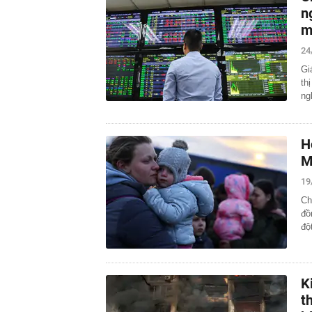
n
m
24
Gi
th
ng
H
M
19
Ch
đồ
độ
K
t