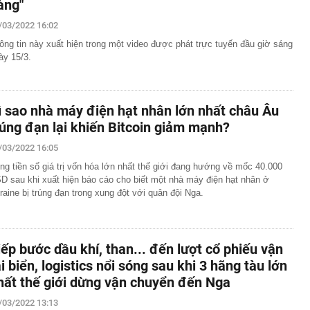
àng"
/03/2022 16:02
ông tin này xuất hiện trong một video được phát trực tuyến đầu giờ sáng
ày 15/3.
ì sao nhà máy điện hạt nhân lớn nhất châu Âu
rúng đạn lại khiến Bitcoin giảm mạnh?
/03/2022 16:05
ng tiền số giá trị vốn hóa lớn nhất thế giới đang hướng về mốc 40.000
D sau khi xuất hiện báo cáo cho biết một nhà máy điện hạt nhân ở
raine bị trúng đạn trong xung đột với quân đội Nga.
iếp bước dầu khí, than... đến lượt cổ phiếu vận
ải biển, logistics nổi sóng sau khi 3 hãng tàu lớn
hất thế giới dừng vận chuyển đến Nga
/03/2022 13:13