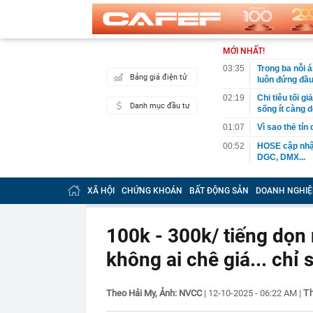
MỚI NHẤT!
03:35
Trong ba nỗi 
Bảng giá điện tử
luôn đứng đầ
02:19
Chi tiêu tối 
Danh mục đầu tư
sống ít càng d
01:07
Vì sao thẻ tín
00:52
HOSE cập nhật
DGC, DMX...
00:12
Tiền lớn bất n
phiếu Việt Na
XÃ HỘI
CHỨNG KHOÁN
BẤT ĐỘNG SẢN
DOANH NGHIỆ
00:05
Một doanh ngh
tỷ USD
100k - 300k/ tiếng dọn
00:04
Một yếu tố qu
không ai chê giá... chỉ
23:40
Người đàn ông
sau bác sĩ hỏi
23:34
Nam ca sĩ rao
Th
Theo Hải My, Ảnh: NVCC
|
12-10-2025 - 06:22 AM
|
còn 400 tỷ
23:28
Trấn Thành cô