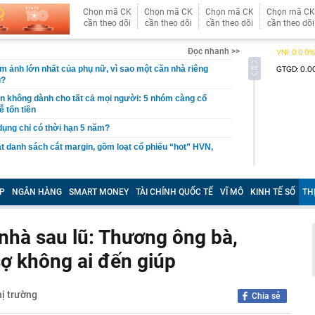
Chọn mã CK
Chọn mã CK
Chọn mã CK
Chọn mã CK
cần theo dõi
cần theo dõi
cần theo dõi
cần theo dõi
Đọc nhanh >>
ám ảnh lớn nhất của phụ nữ, vì sao một căn nhà riêng
u?
giản không dành cho tất cả mọi người: 5 nhóm càng cố
ễ tốn tiền
 dụng chỉ có thời hạn 5 năm?
 danh sách cắt margin, gồm loạt cổ phiếu “hot” HVN,
gờ trở lại, khối ngoại tung 2.200 tỷ đồng mua ròng cổ
m chỉ trong 5 phiên
P
NGÂN HÀNG
SMART MONEY
TÀI CHÍNH QUỐC TẾ
VĨ MÔ
KINH TẾ SỐ
TH
iệp thép với 2.700 lao động đang nợ Trung Quốc gần 1,3
 nhà sau lũ: Thương ông bà,
an trọng đang trở lại trên thị trường chứng khoán
 sợ không ai đến giúp
 50 tuổi ăn cà tím mỗi ngày để chữa tiểu đường, 3 tháng
: "Ông ăn gì thế?"
 bán biệt thự 9 phòng ngủ ở TP.HCM giá gốc 600 tỷ, giảm
ị trường
Chia sẻ
ng bố phim Tết 2027, nghe tên ai cũng quả quyết “chắc