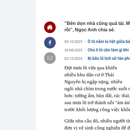
chắn là siêu 
23:14
Bí mật được A
22:56
Vì sao ngày c
"Bên dọn nhà cũng quá tải. 
Vài mét vuông
rồi”, Ngọc Anh chia sẻ.
22:48
5 LOẠI rau que
nên cẩn thận 
Ô tô nằm la liệt giữa b
09-10-2025
22:28
CHÍNH THỨC: L
nghỉ hè
Chủ ô tô cần làm gì kh
26-08-2025
22:25
Vì sao đồ ăn 
Bị bão lũ lịch sử tàn p
02-12-2024
22:07
Không cần tặn
Đợt mưa lũ vừa qua khiến
huynh - giáo 
nhiều khu dân cư ở Thái
22:03
Ukraine tập k
của Nga
Nguyên bị ngập nặng, nhiều
ngôi nhà chìm trong nước suốt n
22:02
Nam NSND, Giá
vợ thiếu tá ké
hơn: tường ẩm, bùn đất, rác thả
21:51
Một ô tô biển
sau mưa lũ trở thành nỗi "ám ản
định: Riêng t
trước khối lượng công việc khổn
21:37
Tổng thống Tr
Giữa nhu cầu đó, nhiều người tì
đơn vị vệ sinh công nghiệp để đ