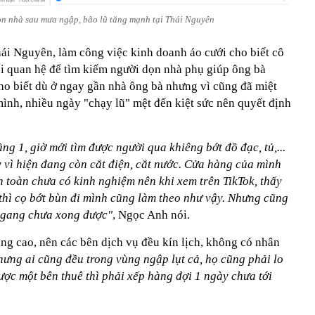
ọn nhà sau mưa ngập, bão lũ tăng mạnh tại Thái Nguyên
hái Nguyên, làm công việc kinh doanh áo cưới cho biết cô
ối quan hệ để tìm kiếm người dọn nhà phụ giúp ông bà
cho biết dù ở ngay gần nhà ông bà nhưng vì cũng đã miệt
ình, nhiều ngày "chạy lũ" mệt đến kiệt sức nên quyết định
ng 1, giờ mới tìm được người qua khiêng bớt đồ đạc, tủ,...
vì hiện đang còn cắt điện, cắt nước. Cửa hàng của mình
 toàn chưa có kinh nghiệm nên khi xem trên TikTok, thấy
 thì cọ bớt bùn đi mình cũng làm theo như vậy. Nhưng cũng
 ngang chưa xong được"
, Ngọc Anh nói.
ng cao, nên các bên dịch vụ đều kín lịch, không có nhân
ưng ai cũng đều trong vùng ngập lụt cả, họ cũng phải lo
ược một bên thuê thì phải xếp hàng đợi 1 ngày chưa tới