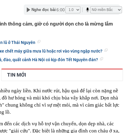
phẩm”
6:00
Nghe đọc bài
pple giấu kín suốt 15 năm trên iPhone
àng nhiều gia đình không còn phơi quần áo ở ban công?
Mình thông cảm, giờ có người dọn cho là mừng lắm
 ngoài trời đang được dùng theo 1 cách rất khác
n thuộc có khả năng tích tụ kim loại nặng, người Việt
nguồn gốc trước khi sử dụng
ùn lũ ở Thái Nguyên
ịch đi học trở lại của học sinh 34 tỉnh, thành phố sau kỳ
i xe chết máy giữa mưa lũ hoặc rơi vào vùng ngập nước?
Việt hầu như món nào cũng có hành lá?
há, đào, quất cảnh Hà Nội có kịp đón Tết Nguyên đán?
g quà, 5 câu nói này đủ sức khiến mối quan hệ phụ
viên gắn bó khăng khít, con trẻ được hưởng lợi!
TIN MỚI
ích Crimea, phá hủy hệ thống phòng không 15 triệu USD
hiều ngày liền. Khi nước rút, hậu quả để lại còn nặng nề
m đốc Nhà hát Chèo Quân đội mua ô tô tặng sinh nhật
m 12 tuổi
i, đồ hư hỏng và mùi khó chịu bủa vây khắp nơi. Dọn nhà
 29A "dính" gần 100 lần phạt nguội do chạy quá tốc độ quy
h" chung không chỉ vì sự mệt mỏi, mà vì cảm giác bất lực
háng 7/2026 vi phạm 21 lần
g lồ.
ump bực bội vì lộ tin về kho đạn dược Mỹ
m đến các dịch vụ hỗ trợ vận chuyển, dọn dẹp nhà, các
ược "giải cứu". Đặc biệt là những gia đình con cháu ở xa,