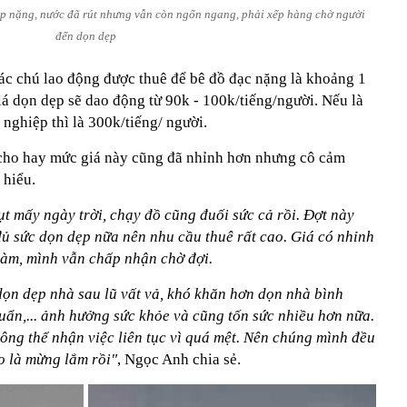
p nặng, nước đã rút nhưng vẫn còn ngổn ngang, phải xếp hàng chờ người
đến dọn dẹp
ác chú lao động được thuê để bê đồ đạc nặng là khoảng 1
iá dọn dẹp sẽ dao động từ 90k - 100k/tiếng/người. Nếu là
nghiệp thì là 300k/tiếng/ người.
cho hay mức giá này cũng đã nhỉnh hơn nhưng cô cảm
 hiểu.
t mấy ngày trời, chạy đồ cũng đuối sức cả rồi. Đợt này
ủ sức dọn dẹp nữa nên nhu cầu thuê rất cao. Giá có nhỉnh
làm, mình vẫn chấp nhận chờ đợi.
dọn dẹp nhà sau lũ vất vả, khó khăn hơn dọn nhà bình
huẩn,... ảnh hưởng sức khỏe và cũng tốn sức nhiều hơn nữa.
ng thể nhận việc liên tục vì quá mệt. Nên chúng mình đều
o là mừng lắm rồi"
, Ngọc Anh chia sẻ.