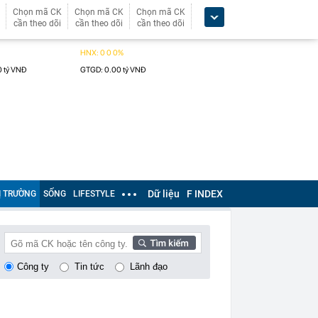
Chọn mã CK
Chọn mã CK
Chọn mã CK
cần theo dõi
cần theo dõi
cần theo dõi
Dữ liệu
F INDEX
Ị TRƯỜNG
SỐNG
LIFESTYLE
Công ty
Tin tức
Lãnh đạo