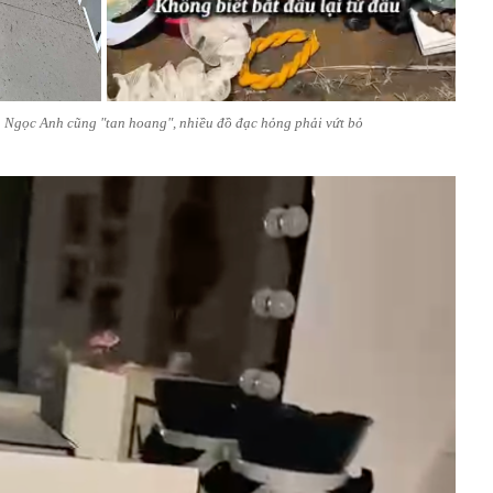
Ngọc Anh cũng "tan hoang", nhiều đồ đạc hỏng phải vứt bỏ