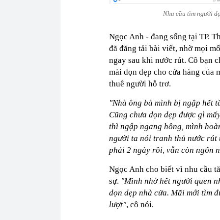
Nhu cầu tìm người d
Ngọc Anh - đang sống tại TP. T
đã đăng tải bài viết, nhờ mọi m
ngay sau khi nước rút. Cô bạn 
mài dọn dẹp cho cửa hàng của m
thuê người hỗ trơ.
"Nhà ông bà mình bị ngập hết tầ
Cũng chưa dọn dẹp được gì mấy 
thì ngập ngang hông, mình hoàn
người ta nói tranh thủ nước rút
phải 2 ngày rồi, vẫn còn ngổn
Ngọc Anh cho biết vì nhu cầu tă
sự.
"Mình nhờ hết người quen nh
dọn dẹp nhà cửa. Mãi mới tìm đ
lượt"
, cô nói.