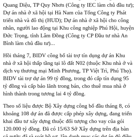
Quang Diệu, TP Quy Nhơn (Công ty IEC làm chủ đầu tư);
Dự án nhà ở xã hội tại Hà Nam của Tổng Công ty Phát
triển nhà và đô thị (HUD); Dự án nhà ở xã hội cho công
nhân, người lao động tại Khu công nghiệp Phú Hội, huyện
Đức Trọng, tỉnh Lâm Đồng (Công ty CP Đầu tư nhà An
Bình làm chủ đầu tư)...
Hồi tháng 7, BIDV công bố tài trợ tín dụng dự án Khu
nhà ở xã hội thấp tầng tại lô đất N02 (thuộc Khu nhà ở và
dịch vụ thương mại Minh Phương, TP Việt Trì, Phú Thọ).
BIDV tài trợ dự án 99 tỷ đồng, trong đó cấp tín dụng 95
tỷ đồng và cấp bảo lãnh trong bán, cho thuê mua nhà ở
hình thành trong tương lai 4 tỷ đồng.
Theo số liệu được Bộ Xây dựng công bố đầu tháng 8, có
khoảng 108 dự án đã được cấp phép xây dựng, đang triển
khai đầu tư xây dựng thuộc đối tượng cho vay của gói
120.000 tỷ đồng. Đã có 15/63 Sở Xây dựng trên địa bàn
cả nước đã rà soát hồ sơ, lập danh mục các dự án đủ điều