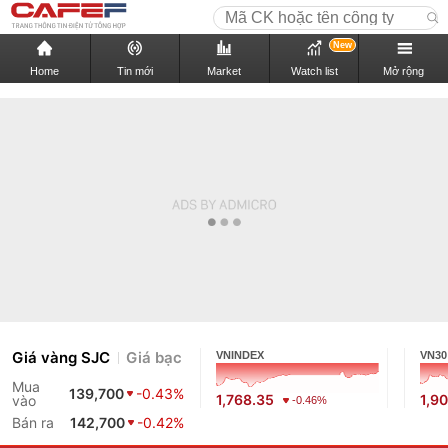
New
Home
Tin mới
Market
Watch list
Mở rộng
Giá vàng SJC
Giá bạc
VNINDEX
VN30
Mua
139,700
-0.43%
1,768.35
1,9
vào
-0.46%
Bán ra
142,700
-0.42%