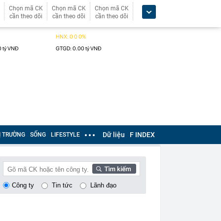
Chọn mã CK
Chọn mã CK
Chọn mã CK
cần theo dõi
cần theo dõi
cần theo dõi
Dữ liệu
F INDEX
Ị TRƯỜNG
SỐNG
LIFESTYLE
Công ty
Tin tức
Lãnh đạo