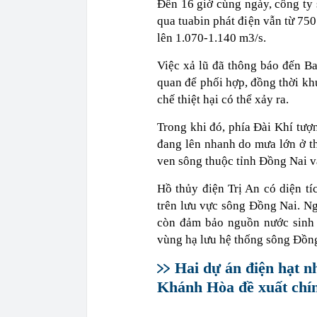
Đến 16 giờ cùng ngày, công ty 
qua tuabin phát điện vẫn từ 75
lên 1.070-1.140 m3/s.
Việc xả lũ đã thông báo đến Ba
quan để phối hợp, đồng thời k
chế thiệt hại có thể xảy ra.
Trong khi đó, phía Đài Khí tư
đang lên nhanh do mưa lớn ở t
ven sông thuộc tỉnh Đồng Nai và
Hồ thủy điện Trị An có diện t
trên lưu vực sông Đồng Nai. Ng
còn đảm bảo nguồn nước sinh h
vùng hạ lưu hệ thống sông Đồn
Hai dự án điện hạt n
Khánh Hòa đề xuất chín