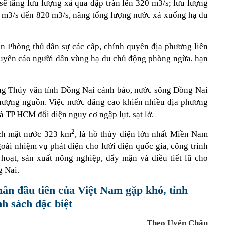
sẽ tăng lưu lượng xả qua đập tràn lên 320 m3/s; lưu lượng
0 m3/s đến 820 m3/s, nâng tổng lượng nước xả xuống hạ du
n Phòng thủ dân sự các cấp, chính quyền địa phương liên
huyến cáo người dân vùng hạ du chủ động phòng ngừa, hạn
ợng Thủy văn tỉnh Đồng Nai cảnh báo, nước sông Đồng Nai
hượng nguồn. Việc nước dâng cao khiến nhiều địa phương
 TP HCM đối diện nguy cơ ngập lụt, sạt lở.
2
ích mặt nước 323 km
, là hồ thủy điện lớn nhất Miền Nam
oài nhiệm vụ phát điện cho lưới điện quốc gia, công trình
oạt, sản xuất nông nghiệp, đẩy mặn và điều tiết lũ cho
g Nai.
hân đầu tiên của Việt Nam gặp khó, tỉnh
h sách đặc biệt
Theo Uyên Châu