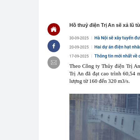
cực mê, hàng 
07:07
5 mỹ nhân Tân
cuối được ví 
07:02
Huấn Hoa Hồng
Hồ thuỷ điện Trị An sẽ xả lũ t
06:53
Thông tin mới
trở, rút ngắn 
Hà Nội sẽ xây tuyến đư
30-09-2025
06:51
Ngành ô tô 14
Hai dự án điện hạt nhâ
20-09-2025
Quốc: Công nh
xuất hơn 6.00
Thông tin mới nhất về 
17-09-2025
06:50
Ập vào căn nh
Theo Công ty Thủy điện Trị An
đồng đang bị 
Trị An đã đạt cao trình 60,54 m
06:50
Muỗi rất sợ 5
lượng từ 160 đến 320 m3/s.
06:45
Phó Thủ tướng
vực ngân hàng
lý
06:41
Cả nghìn nhân
nghỉ việc tro
06:39
Việt Nam có 1
Á vừa được "O
Trường đầu tư
06:37
Lo ngại việc á