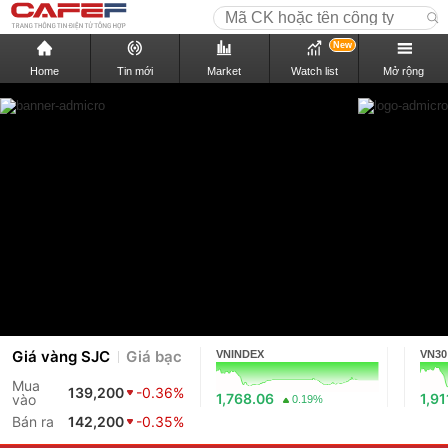
New
Home
Tin mới
Market
Watch list
Mở rộng
Giá vàng SJC
Giá bạc
VNINDEX
VN30
Mua
139,200
-0.36%
1,768.06
1,91
vào
0.19%
Bán ra
142,200
-0.35%