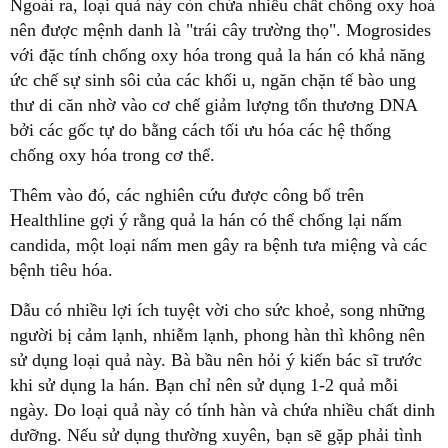
Ngoài ra, loại quả này còn chứa nhiều chất chống oxy hoá
nên được mệnh danh là "trái cây trường thọ". Mogrosides
với đặc tính chống oxy hóa trong quả la hán có khả năng
ức chế sự sinh sôi của các khối u, ngăn chặn tế bào ung
thư di căn nhờ vào cơ chế giảm lượng tổn thương DNA
bởi các gốc tự do bằng cách tối ưu hóa các hệ thống
chống oxy hóa trong cơ thể.
Thêm vào đó, các nghiên cứu được công bố trên
Healthline gợi ý rằng quả la hán có thể chống lại nấm
candida, một loại nấm men gây ra bệnh tưa miệng và các
bệnh tiêu hóa.
Dẫu có nhiều lợi ích tuyệt vời cho sức khoẻ, song những
người bị cảm lạnh, nhiễm lạnh, phong hàn thì không nên
sử dụng loại quả này. Bà bầu nên hỏi ý kiến bác sĩ trước
khi sử dụng la hán. Bạn chỉ nên sử dụng 1-2 quả mỗi
ngày. Do loại quả này có tính hàn và chứa nhiều chất dinh
dưỡng. Nếu sử dụng thường xuyên, bạn sẽ gặp phải tình