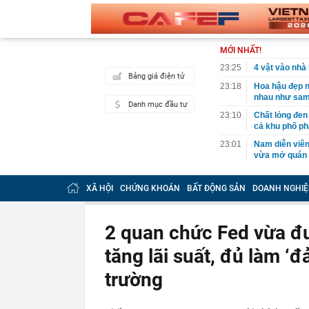
MỚI NHẤT!
23:25
4 vật vào nhà 
Bảng giá điện tử
23:18
Hoa hậu đẹp n
nhau như sam
Danh mục đầu tư
23:10
Chất lỏng đen 
cả khu phố ph
23:01
Nam diễn viên
vừa mở quán l
22:59
Bật điều hòa 
một nửa: Bác 
XÃ HỘI
CHỨNG KHOÁN
BẤT ĐỘNG SẢN
DOANH NGHIỆ
22:53
Quang Hùng Ma
22:48
Danh tính tên 
2 quan chức Fed vừa đư
22:42
Cảnh báo các 
tăng lãi suất, đủ làm ‘
dùng
22:39
Đây mới là cá
trường
nhà đài đút túi
22:30
Nghiên cứu th
- Cao Bồ