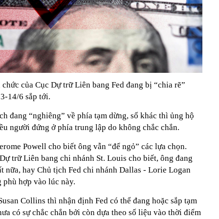
 chức của Cục Dự trữ Liên bang Fed đang bị “chia rẽ”
3-14/6 sắp tới.
ch đang “nghiêng” về phía tạm dừng, số khác thì ủng hộ
ều người đứng ở phía trung lập do không chắc chắn.
Jerome Powell cho biết ông vẫn “để ngỏ” các lựa chọn.
Dự trữ Liên bang chi nhánh St. Louis cho biết, ông đang
uất nữa, hay Chủ tịch Fed chi nhánh Dallas - Lorie Logan
g phù hợp vào lúc này.
Susan Collins thì nhận định Fed có thể đang hoặc sắp tạm
hưa có sự chắc chắn bởi còn dựa theo số liệu vào thời điểm