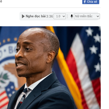
tế
Chia sẻ
hà đất công 'chây ì' bàn giao mặt bằng
vé số trúng hơn 30 tỷ đồng vào thùng rác, người đàn
3:36
Nghe đọc bài
ông ty vệ sinh phải mất 2 ngày tìm lại
u hồi được hơn 15 tỉ đồng tiền cọc đấu giá đất tại Gia
nhất tại Mi Hồng, Bảo Tín Mạnh Hải, DOJI, SJC, PNJ,…
rang trại lợn ở Trung Quốc rơi vào cảnh tán gia bại sản,
triệu USD vì án oan
 miền Tây là tiểu thư nhưng gia đình phá sản, được
m 4 tuổi mang 20 cây vàng hỏi cưới
rên thẻ ngân hàng nghĩa là gì?
nhận được 97 triệu đồng tiền chuyển khoản nhầm liền
i, 30 ngày sau được công an thông báo: “Chị đang nợ tiền
h đi xe máy chạy show, rất đắt show
ưởng ban quản lý chung cư ở TP.HCM lừa bán căn hộ tái