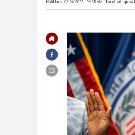
Tài chính quốc 
Nhất Lưu
|
03-06-2023 - 00:35 AM
|
22:22
Cưỡng chế 6 n
22:21
Vứt nhầm tấm 
ông khiến cả c
22:17
Vì sao chưa th
Lai?
22:16
Giá vàng mới 
22:15
Vợ chồng chủ t
mất trắng 15 
22:15
Mỹ nhân người
chàng trai ké
22:10
Chữ “NAPAS” t
22:08
Người phụ nữ 
chuyển trả lạ
ngân hàng”
22:01
NSƯT Hoài Lin
21:59
Bắt nguyên Tr
định cư