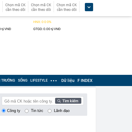
Chọn mã CK
Chọn mã CK
Chọn mã CK
cần theo dõi
cần theo dõi
cần theo dõi
Dữ liệu
F INDEX
Ị TRƯỜNG
SỐNG
LIFESTYLE
Công ty
Tin tức
Lãnh đạo