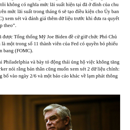
tôi không có nghĩa mức lãi suất hiện tại đã ở đỉnh của chu
yên mức lãi suất trong tháng 6 sẽ tạo điều kiện cho Ủy ban
 xem xét và đánh giá thêm dữ liệu trước khi đưa ra quyết
p theo”.
đã được Tổng thống Mỹ Joe Biden đề cử giữ chức Phó Chủ
 là một trong số 11 thành viên của Fed có quyền bỏ phiếu
ên bang (FOMC).
ại Philadelphia và bày tỏ động thái ủng hộ việc không tăng
arker nói rằng bản thân cũng muốn xem xét 2 dữ liệu chính:
ng bố vào ngày 2/6 và một báo cáo khác về lạm phát thông