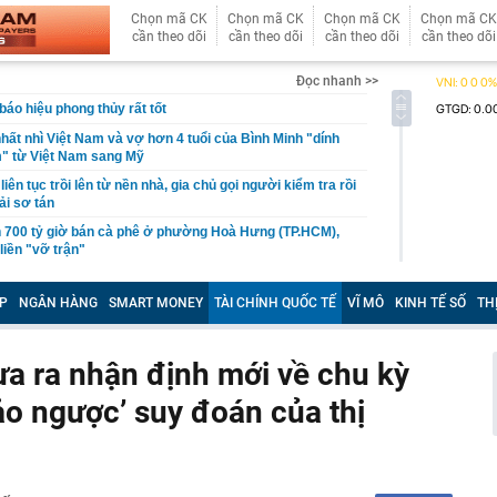
Chọn mã CK
Chọn mã CK
Chọn mã CK
Chọn mã CK
cần theo dõi
cần theo dõi
cần theo dõi
cần theo dõi
Đọc nhanh >>
báo hiệu phong thủy rất tốt
hất nhì Việt Nam và vợ hơn 4 tuổi của Bình Minh "dính
" từ Việt Nam sang Mỹ
liên tục trồi lên từ nền nhà, gia chủ gọi người kiểm tra rồi
ải sơ tán
 700 tỷ giờ bán cà phê ở phường Hoà Hưng (TP.HCM),
iền "vỡ trận"
ngủ, người phụ nữ sốt cao liên tục, phổi tổn thương hơn
sĩ cảnh báo mối nguy ít ai ngờ ngay trong nhà
P
NGÂN HÀNG
SMART MONEY
TÀI CHÍNH QUỐC TẾ
VĨ MÔ
KINH TẾ SỐ
TH
sterD cảnh báo nóng, tuyên bố hành động pháp lý
trộm bánh xe ô tô ở khu đô thị Hà Nội
a ra nhận định mới về chu kỳ
ứng dụng Android có thể âm thầm theo dõi vị trí người
đảo ngược’ suy đoán của thị
i tên hồi sinh phim Việt giờ vàng: Rating vượt mốc 50%,
 3 tỷ mỗi tập
í điểm làn vượt xe ở cao tốc Hà Nội - Hải Phòng, Cầu Giẽ