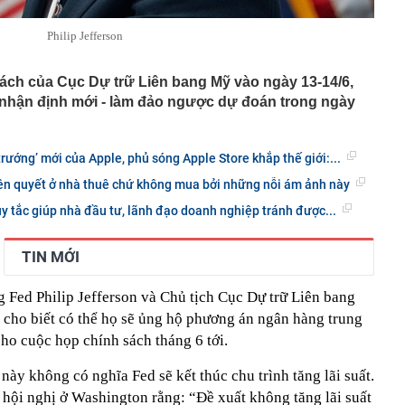
Philip Jefferson
ách của Cục Dự trữ Liên bang Mỹ vào ngày 13-14/6,
 nhận định mới - làm đảo ngược dự đoán trong ngày
trướng’ mới của Apple, phủ sóng Apple Store khắp thế giới:...
iên quyết ở nhà thuê chứ không mua bởi những nỗi ám ảnh này
uy tắc giúp nhà đầu tư, lãnh đạo doanh nghiệp tránh được...
TIN MỚI
 Fed Philip Jefferson và Chủ tịch Cục Dự trữ Liên bang
a cho biết có thể họ sẽ ủng hộ phương án ngân hàng trung
cho cuộc họp chính sách tháng 6 tới.
này không có nghĩa Fed sẽ kết thúc chu trình tăng lãi suất.
t hội nghị ở Washington rằng: “Đề xuất không tăng lãi suất