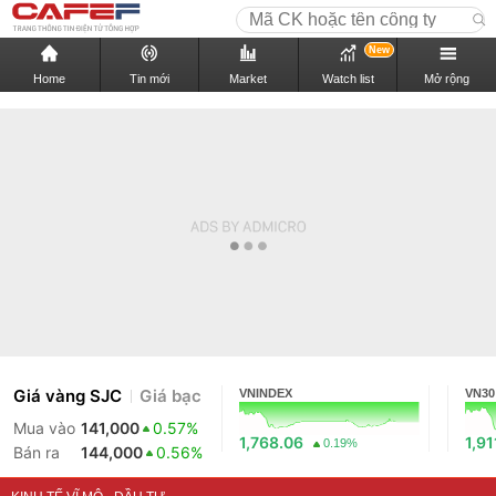
New
Home
Tin mới
Market
Watch list
Mở rộng
Giá vàng SJC
Giá bạc
VNINDEX
VN30
Mua vào
141,000
0.57%
1,768.06
1,91
0.19%
Bán ra
144,000
0.56%