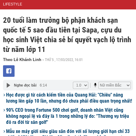
LIFESTYLE
20 tuổi làm trưởng bộ phận khách sạn
quốc tế 5 sao đầu tiên tại Sapa, cựu du
học sinh Việt chia sẻ bí quyết vạch lộ trình
từ năm lớp 11
THỨ 5 , 17/03/2022, 16:01
Theo Lê Khánh Linh
-
Nghe đọc bài
6:14
Học được gì từ cách kiếm tiền của Quang Hải: "Chiêu" nâng
lương lên gấp 10 lần, nhưng đó chưa phải điều quan trọng nhất!
90% CEO trong Fortune 500 chơi golf, doanh nhân Việt cũng
không ngoại lệ và đây là 1 trong những lý do: "Thương vụ triệu
đô ra đời từ sân golf"
Mẫu xe máy giới siêu giàu săn đón với số lượng giới hạn chỉ 33