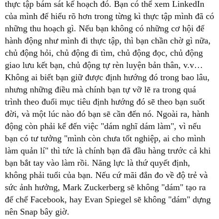
thực tập bám sát kế hoạch đó. Bạn có thể xem LinkedIn
của mình để hiểu rõ hơn trong từng kì thực tập mình đã có
những thu hoạch gì. Nếu bạn không có những cơ hội để
hành động như mình đi thực tập, thì bạn chần chờ gì nữa,
chủ động hỏi, chủ động đi tìm, chủ động đọc, chủ động
giao lưu kết bạn, chủ động tự rèn luyện bản thân, v.v…
Không ai biết bạn giữ được định hướng đó trong bao lâu,
nhưng những điều mà chính bạn tự vỡ lẽ ra trong quá
trình theo đuổi mục tiêu định hướng đó sẽ theo bạn suốt
đời, và một lúc nào đó bạn sẽ cần đến nó. Ngoài ra, hành
động còn phải kể đến việc "dám nghĩ dám làm", vì nếu
bạn có tư tưởng "mình còn chưa tốt nghiệp, ai cho mình
làm quản lí" thì tức là chính bạn đã đầu hàng trước cả khi
bạn bắt tay vào làm rồi. Năng lực là thứ quyết định,
không phải tuổi của bạn. Nếu cứ mãi đắn đo về độ trẻ và
sức ảnh hưởng, Mark Zuckerberg sẽ không "dám" tạo ra
đế chế Facebook, hay Evan Spiegel sẽ không "dám" dựng
nên Snap bây giờ.