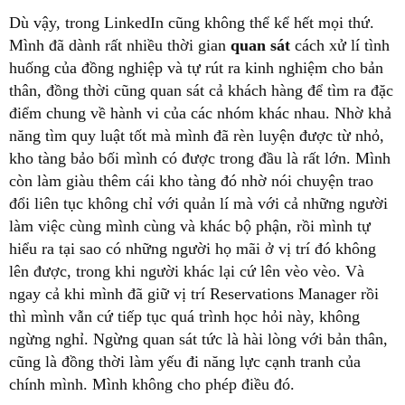
Dù vậy, trong LinkedIn cũng không thể kể hết mọi thứ.
Mình đã dành rất nhiều thời gian
quan
sát
cách xử lí tình
huống của đồng nghiệp và tự rút ra kinh nghiệm cho bản
thân, đồng thời cũng quan sát cả khách hàng để tìm ra đặc
điểm chung về hành vi của các nhóm khác nhau. Nhờ khả
năng tìm quy luật tốt mà mình đã rèn luyện được từ nhỏ,
kho tàng bảo bối mình có được trong đầu là rất lớn. Mình
còn làm giàu thêm cái kho tàng đó nhờ nói chuyện trao
đổi liên tục không chỉ với quản lí mà với cả những người
làm việc cùng mình cùng và khác bộ phận, rồi mình tự
hiểu ra tại sao có những người họ mãi ở vị trí đó không
lên được, trong khi người khác lại cứ lên vèo vèo. Và
ngay cả khi mình đã giữ vị trí Reservations Manager rồi
thì mình vẫn cứ tiếp tục quá trình học hỏi này, không
ngừng nghỉ. Ngừng quan sát tức là hài lòng với bản thân,
cũng là đồng thời làm yếu đi năng lực cạnh tranh của
chính mình. Mình không cho phép điều đó.