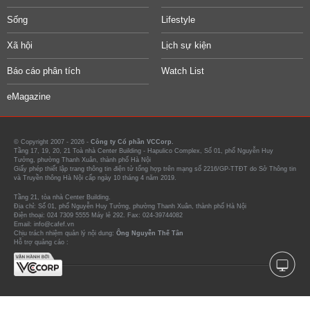
Sống
Lifestyle
Xã hội
Lịch sự kiện
Báo cáo phân tích
Watch List
eMagazine
© Copyright 2007 - 2026 -
Công ty Cổ phần VCCorp.
Tầng 17, 19, 20, 21 Toà nhà Center Building - Hapulico Complex, Số 01, phố Nguyễn Huy
Tưởng, phường Thanh Xuân, thành phố Hà Nội
Giấy phép thiết lập trang thông tin điện tử tổng hợp trên mạng số 2216/GP-TTĐT do Sở Thông tin
và Truyền thông Hà Nội cấp ngày 10 tháng 4 năm 2019.
Tầng 21, tòa nhà Center Building.
Địa chỉ: Số 01, phố Nguyễn Huy Tưởng, phường Thanh Xuân, thành phố Hà Nội
Điện thoại: 024 7309 5555 Máy lẻ 292. Fax: 024-39744082
Email: info@cafef.vn
Chịu trách nhiệm quản lý nội dung:
Ông Nguyễn Thế Tân
Hỗ trợ quảng cáo :