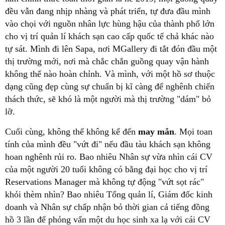
đều vẫn đang nhịp nhàng và phát triển, tự đưa đầu mình
vào chọi với nguồn nhân lực hùng hậu của thành phố lớn
cho vị trí quản lí khách sạn cao cấp quốc tế chả khác nào
tự sát. Mình đi lên Sapa, nơi MGallery đi tắt đón đầu một
thị trường mới, nơi mà chắc chắn guồng quay vận hành
không thể nào hoàn chỉnh. Và mình, với một hồ sơ thuộc
dạng cũng đẹp cùng sự chuẩn bị kĩ càng để nghênh chiến
thách thức, sẽ khó là một người mà thị trường "dám" bỏ
lỡ.
Cuối cùng, không thể không kể đến
may mắn
. Mọi toan
tính của mình đều "vứt đi" nếu đầu tàu khách sạn không
hoan nghênh rủi ro. Bao nhiêu Nhân sự vừa nhìn cái CV
của một người 20 tuổi không có bằng đại học cho vị trí
Reservations Manager mà không tự động "vứt sọt rác"
khỏi thèm nhìn? Bao nhiêu Tổng quản lí, Giám đốc kinh
doanh và Nhân sự chấp nhận bỏ thời gian cả tiếng đồng
hồ 3 lần để phỏng vấn một du học sinh xa lạ với cái CV