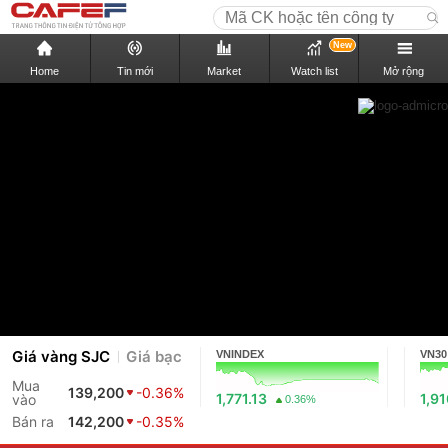
New
Home
Tin mới
Market
Watch list
Mở rộng
Giá vàng SJC
Giá bạc
VNINDEX
VN30
Mua
139,200
-0.36%
1,771.13
1,9
vào
0.36%
Bán ra
142,200
-0.35%