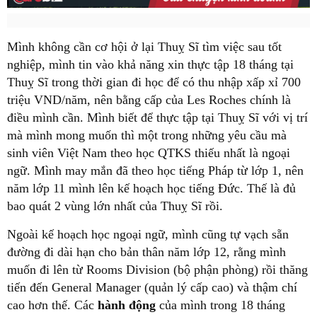
Mình không cần cơ hội ở lại Thuỵ Sĩ tìm việc sau tốt
nghiệp, mình tin vào khả năng xin thực tập 18 tháng tại
Thuỵ Sĩ trong thời gian đi học để có thu nhập xấp xỉ 700
triệu VND/năm, nên bằng cấp của Les Roches chính là
điều mình cần. Mình biết để thực tập tại Thuỵ Sĩ với vị trí
mà mình mong muốn thì một trong những yêu cầu mà
sinh viên Việt Nam theo học QTKS thiếu nhất là ngoại
ngữ. Mình may mắn đã theo học tiếng Pháp từ lớp 1, nên
năm lớp 11 mình lên kế hoạch học tiếng Đức. Thế là đủ
bao quát 2 vùng lớn nhất của Thuỵ Sĩ rồi.
Ngoài kế hoạch học ngoại ngữ, mình cũng tự vạch sẵn
đường đi dài hạn cho bản thân năm lớp 12, rằng mình
muốn đi lên từ Rooms Division (bộ phận phòng) rồi thăng
tiến đến General Manager (quản lý cấp cao) và thậm chí
cao hơn thế. Các
hành động
của mình trong 18 tháng