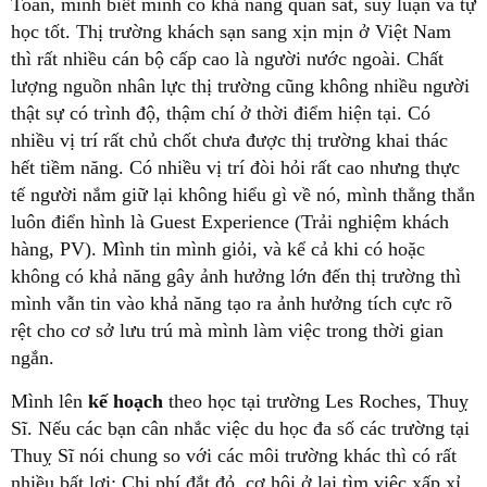
Toán, mình biết mình có khả năng quan sát, suy luận và tự
học tốt. Thị trường khách sạn sang xịn mịn ở Việt Nam
thì rất nhiều cán bộ cấp cao là người nước ngoài. Chất
lượng nguồn nhân lực thị trường cũng không nhiều người
thật sự có trình độ, thậm chí ở thời điểm hiện tại. Có
nhiều vị trí rất chủ chốt chưa được thị trường khai thác
hết tiềm năng. Có nhiều vị trí đòi hỏi rất cao nhưng thực
tế người nắm giữ lại không hiểu gì về nó, mình thẳng thắn
luôn điển hình là Guest Experience (Trải nghiệm khách
hàng, PV). Mình tin mình giỏi, và kể cả khi có hoặc
không có khả năng gây ảnh hưởng lớn đến thị trường thì
mình vẫn tin vào khả năng tạo ra ảnh hưởng tích cực rõ
rệt cho cơ sở lưu trú mà mình làm việc trong thời gian
ngắn.
Mình lên
kế hoạch
theo học tại trường Les Roches, Thuỵ
Sĩ. Nếu các bạn cân nhắc việc du học đa số các trường tại
Thuỵ Sĩ nói chung so với các môi trường khác thì có rất
nhiều bất lợi: Chi phí đắt đỏ, cơ hội ở lại tìm việc xấp xỉ