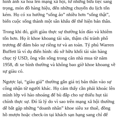
hình ảnh xa hoa lên mạng xã hội, từ những bữa tiệc sang
trọng, món đồ hàng hiệu, đến những chuyến du lịch tốn
kém. Họ có xu hướng “sống ảo” nhiều hơn “sống thật”,
biến cuộc sống thành một sân khấu để thể hiện bản thân.
Trong khi đó, giới giàu thực sự thường kín đáo và khiêm
tốn hơn. Họ ít khoe khoang tài sản, thậm chí tránh phô
trương để đảm bảo sự riêng tư và an toàn. Tỷ phú Warren
Buffett là ví dụ điển hình: dù sở hữu khối tài sản hàng
chục tỷ USD, ông vẫn sống trong căn nhà mua từ năm
1958, đi xe bình thường và không bao giờ khoe khoang về
sự giàu có.
Ngược lại, “giàu giả” thường gắn giá trị bản thân vào sự
công nhận từ người khác. Họ cảm thấy cần phải khoác lên
mình lớp vỏ hào nhoáng để bù đắp cho sự thiếu hụt tài
chính thực sự. Đó là lý do vì sao trên mạng xã hội thường
dễ bắt gặp những “doanh nhân” khoe siêu xe thuê, đồng
hồ mượn hoặc check-in tại khách sạn hạng sang chỉ để