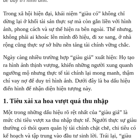
để duy trì hình ảnh.
Trong xã hội hiện đại, khái niệm “giàu có” không chỉ
dừng lại ở khối tài sản thực sự mà còn gắn liền với hình
ảnh, phong cách và sự thể hiện ra bên ngoài. Thế nhưng,
không phải ai khoác lên mình đồ hiệu, đi xe sang, ở nhà
rộng cũng thực sự sở hữu nền tảng tài chính vững chắc.
Ngày càng nhiều trường hợp “giàu giả” xuất hiện: Họ tạo
ra hình ảnh thịnh vượng, khiến những người xung quanh
ngưỡng mộ nhưng thực tế tài chính lại mong manh, thậm
chí vay nợ để duy trì hình ảnh. Dưới đây là ba dấu hiệu
điển hình để nhận diện hiện tượng này.
1. Tiêu xài xa hoa vượt quá thu nhập
Một trong những dấu hiệu rõ rệt nhất của “giàu giả” là
mức chi tiêu vượt xa thu nhập thực tế. Người thực sự giàu
thường có thói quen quản lý tài chính chặt chẽ, chi tiêu có
kế hoạch và tập trung vào đầu tư sinh lời. Trái lại, “giàu