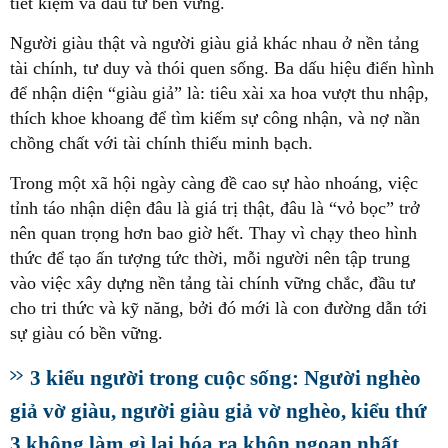
tiết kiệm và đầu tư bền vững.
Người giàu thật và người giàu giả khác nhau ở nền tảng
tài chính, tư duy và thói quen sống. Ba dấu hiệu điển hình
để nhận diện “giàu giả” là: tiêu xài xa hoa vượt thu nhập,
thích khoe khoang để tìm kiếm sự công nhận, và nợ nần
chồng chất với tài chính thiếu minh bạch.
Trong một xã hội ngày càng đề cao sự hào nhoáng, việc
tỉnh táo nhận diện đâu là giá trị thật, đâu là “vỏ bọc” trở
nên quan trọng hơn bao giờ hết. Thay vì chạy theo hình
thức để tạo ấn tượng tức thời, mỗi người nên tập trung
vào việc xây dựng nền tảng tài chính vững chắc, đầu tư
cho tri thức và kỹ năng, bởi đó mới là con đường dẫn tới
sự giàu có bền vững.
3 kiểu người trong cuộc sống: Người nghèo
giả vờ giàu, người giàu giả vờ nghèo, kiểu thứ
3 không làm gì lại hóa ra khôn ngoan nhất