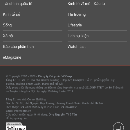
Tài chính quốc tế
Kinh tế vĩ mô - Đầu tư
Kinh tế số
Thị trường
Sống
Lifestyle
Xã hội
Lịch sự kiện
Báo cáo phân tích
Watch List
eMagazine
© Copyright 2007 - 2026 -
Công ty Cổ phần VCCorp.
Tầng 17, 19, 20, 21 Toà nhà Center Building - Hapulico Complex, Số 01, phố Nguyễn Huy
Tưởng, phường Thanh Xuân, thành phố Hà Nội
Giấy phép thiết lập trang thông tin điện tử tổng hợp trên mạng số 2216/GP-TTĐT do Sở Thông tin
và Truyền thông Hà Nội cấp ngày 10 tháng 4 năm 2019.
Tầng 21, tòa nhà Center Building.
Địa chỉ: Số 01, phố Nguyễn Huy Tưởng, phường Thanh Xuân, thành phố Hà Nội
Điện thoại: 024 7309 5555 Máy lẻ 292. Fax: 024-39744082
Email: info@cafef.vn
Chịu trách nhiệm quản lý nội dung:
Ông Nguyễn Thế Tân
Hỗ trợ quảng cáo :