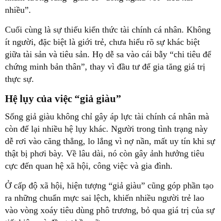
nhiều”.
Cuối cùng là sự thiếu kiến thức tài chính cá nhân. Không
ít người, đặc biệt là giới trẻ, chưa hiểu rõ sự khác biệt
giữa tài sản và tiêu sản. Họ dễ sa vào cái bẫy “chi tiêu để
chứng minh bản thân”, thay vì đầu tư để gia tăng giá trị
thực sự.
Hệ lụy của việc “giả giàu”
Sống giả giàu không chỉ gây áp lực tài chính cá nhân mà
còn để lại nhiều hệ lụy khác. Người trong tình trạng này
dễ rơi vào căng thẳng, lo lắng vì nợ nần, mất uy tín khi sự
thật bị phơi bày. Về lâu dài, nó còn gây ảnh hưởng tiêu
cực đến quan hệ xã hội, công việc và gia đình.
Ở cấp độ xã hội, hiện tượng “giả giàu” cũng góp phần tạo
ra những chuẩn mực sai lệch, khiến nhiều người trẻ lao
vào vòng xoáy tiêu dùng phô trương, bỏ qua giá trị của sự