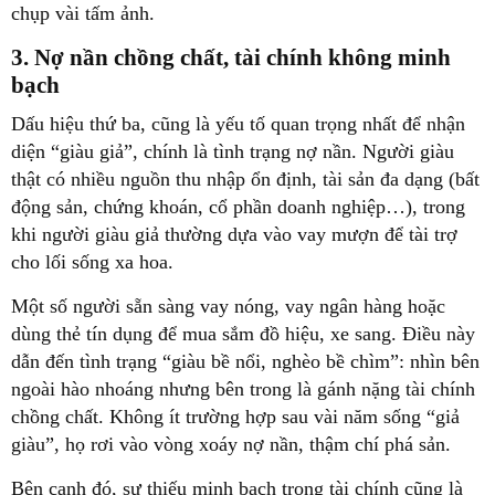
chụp vài tấm ảnh.
3. Nợ nần chồng chất, tài chính không minh
bạch
Dấu hiệu thứ ba, cũng là yếu tố quan trọng nhất để nhận
diện “giàu giả”, chính là tình trạng nợ nần. Người giàu
thật có nhiều nguồn thu nhập ổn định, tài sản đa dạng (bất
động sản, chứng khoán, cổ phần doanh nghiệp…), trong
khi người giàu giả thường dựa vào vay mượn để tài trợ
cho lối sống xa hoa.
Một số người sẵn sàng vay nóng, vay ngân hàng hoặc
dùng thẻ tín dụng để mua sắm đồ hiệu, xe sang. Điều này
dẫn đến tình trạng “giàu bề nổi, nghèo bề chìm”: nhìn bên
ngoài hào nhoáng nhưng bên trong là gánh nặng tài chính
chồng chất. Không ít trường hợp sau vài năm sống “giả
giàu”, họ rơi vào vòng xoáy nợ nần, thậm chí phá sản.
Bên cạnh đó, sự thiếu minh bạch trong tài chính cũng là