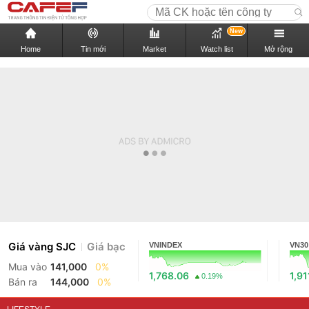
New
Home
Tin mới
Market
Watch list
Mở rộng
Giá vàng SJC
Giá bạc
VNINDEX
VN30
Mua vào
141,000
0%
1,768.06
1,91
0.19%
Bán ra
144,000
0%