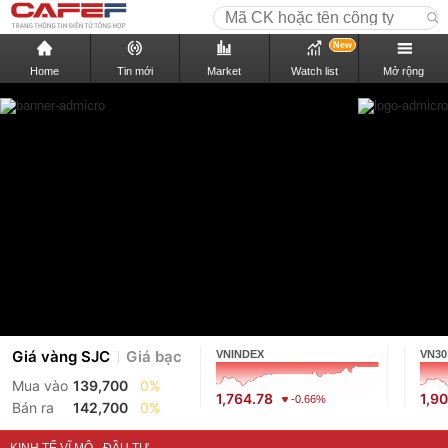
New
Home
Tin mới
Market
Watch list
Mở rộng
Giá vàng SJC
Giá bạc
VNINDEX
VN30
Mua vào
139,700
0%
1,764.78
1,9
-0.66%
Bán ra
142,700
0%