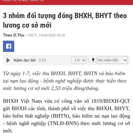
KINH TẾ VĨ MÔ - ĐẦU TƯ
3 nhóm đối tượng đóng BHXH, BHYT theo
lương cơ sở mới
THỨ 4 , 10/06/2026, 09:30
Theo D.Thu
-
Nghe đọc bài
2:13
Từ ngày 1-7, việc thu BHXH, BHYT, BHTN và bảo hiểm
tai nạn lao động - bệnh nghề nghiệp được thực hiện theo
mức lương cơ sở mới 2,53 triệu đồng/tháng.
BHXH Việt Nam vừa có công văn số 1819/BHXH-QLT
gửi BHXH các tỉnh, thành phố về việc thu BHXH, BHYT,
bảo hiểm thất nghiệp (BHTN), bảo hiểm tai nạn lao động
- bệnh nghề nghiệp (TNLĐ-BNN) theo mức lương cơ sở
mới.