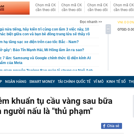
Chọn mã CK
Chọn mã CK
Chọn mã CK
Chọn mã CK
cần theo dõi
cần theo dõi
cần theo dõi
cần theo dõi
Đọc nhanh >>
gủ nửa tiếng, hãy kiên trì cùng con làm 3 việc này, 10
ác biệt giữa con và bạn bè đồng trang lứa sẽ thấy rõ
làm hạ tầng sạc xe điện trên cao tốc Bắc - Nam?
sờ gáy': Bảo Tín Mạnh Hải, Mi Hồng làm ăn ra sao?
ạc 7 lần: Samsung và Google chính thức lộ diện kính AI
phẩm của Meta
tạm giam nguyên Trưởng Ban quản lý chung cư Ngô Anh
P
NGÂN HÀNG
SMART MONEY
TÀI CHÍNH QUỐC TẾ
VĨ MÔ
KINH TẾ SỐ
TH
en Vâu
hức ra mắt xe tay côn cổ điển 150 cc giá 30 triệu đồng
 Winner X và Yamaha Exciter
ễm khuẩn tụ cầu vàng sau bữa
c đầu tiên có ngành đạt điểm chuẩn tuyệt đối 30/30 năm
nh người nấu là "thủ phạm"
g nối cao tốc TP.HCM - Long Thành sau gần 8 tháng thi
Chia sẻ
 hơn nửa thu nhập, tôi mới hiểu “càng ít tiêu càng tốt” là
uy hiểm