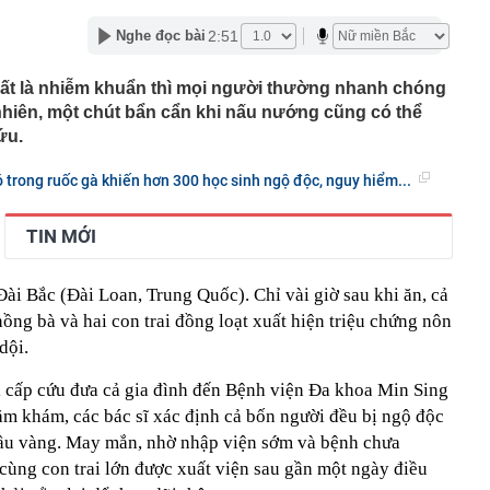
ớn muốn tăng sở hữu tại Digiworld
2:51
Nghe đọc bài
 vẫn ra đồng, tiết lộ những thói quen duy trì suốt nhiều
hất là nhiễm khuẩn thì mọi người thường nhanh chóng
ếm việc làm tăng vọt, lộ diện 'ngành hot'
nhiên, một chút bẩn cẩn khi nấu nướng cũng có thể
Á duy trì ở mức cao
ứu.
mỹ nhân Việt từ chối đóng phim Hollywood: Cô gái vàng
ó trong ruốc gà khiến hơn 300 học sinh ngộ độc, nguy hiểm...
c, nghe tên đã thấy tự hào
g hoạt động của ngân hàng cần phòng ngừa tình trạng
TIN MỚI
 thúc bằng số 9 lại khiến bạn mua nhiều hơn?
 Hà Lan sống dưới mực nước biển mà vẫn an toàn?
 Đài Bắc (Đài Loan, Trung Quốc). Chỉ vài giờ sau khi ăn, cả
àng nhiều gia đình không còn xây tường rào kín mít? 2
ồng bà và hai con trai đồng loạt xuất hiện triệu chứng nôn
thoáng vừa riêng tư đang dần trở thành xu hướng mới
 dội.
Hải: Có 7 giao dịch nhận đặt cọc vàng miếng là do bị
ì, phải chuyển đến SJC để đóng lại
 cấp cứu đưa cả gia đình đến Bệnh viện Đa khoa Min Sing
ăm khám, các bác sĩ xác định cả bốn người đều bị ngộ độc
ầu vàng. May mắn, nhờ nhập viện sớm và bệnh chưa
cùng con trai lớn được xuất viện sau gần một ngày điều