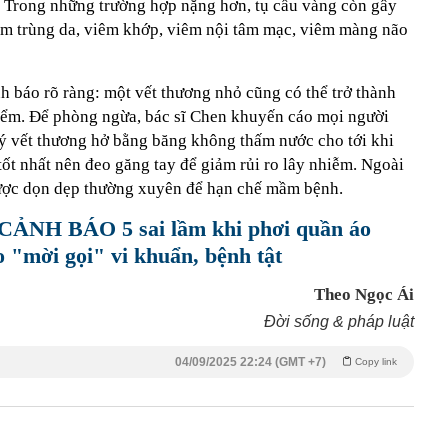
n. Trong những trường hợp nặng hơn, tụ cầu vàng còn gây
ễm trùng da, viêm khớp, viêm nội tâm mạc, viêm màng não
h báo rõ ràng: một vết thương nhỏ cũng có thể trở thành
iểm. Để phòng ngừa, bác sĩ Chen khuyến cáo mọi người
 lý vết thương hở bằng băng không thấm nước cho tới khi
 tốt nhất nên đeo găng tay để giảm rủi ro lây nhiễm. Ngoài
được dọn dẹp thường xuyên để hạn chế mầm bệnh.
 CẢNH BÁO 5 sai lầm khi phơi quần áo
 "mời gọi" vi khuẩn, bệnh tật
Theo Ngọc Ái
Đời sống & pháp luật
04/09/2025 22:24 (GMT +7)
Copy link