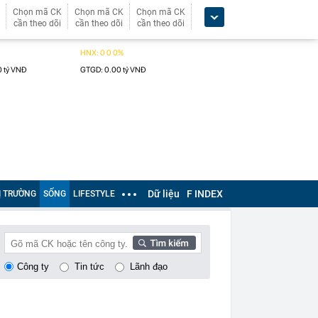
Chọn mã CK
Chọn mã CK
Chọn mã CK
cần theo dõi
cần theo dõi
cần theo dõi
Dữ liệu
F INDEX
Ị TRƯỜNG
SỐNG
LIFESTYLE
Công ty
Tin tức
Lãnh đạo