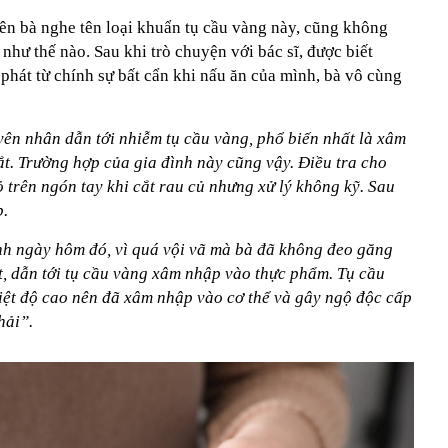
iên bà nghe tên loại khuẩn tụ cầu vàng này, cũng không
như thế nào. Sau khi trò chuyện với bác sĩ, được biết
hát từ chính sự bất cẩn khi nấu ăn của mình, bà vô cùng
ên nhân dẫn tới nhiễm tụ cầu vàng, phổ biến nhất là xâm
ắt. Trường hợp của gia đình này cũng vậy. Điều tra cho
ỏ trên ngón tay khi cắt rau củ nhưng xử lý không kỹ. Sau
p.
ình ngày hôm đó, vì quá vội vã mà bà đã không đeo găng
t, dẫn tới tụ cầu vàng xâm nhập vào thực phẩm. Tụ cầu
hiệt độ cao nên đã xâm nhập vào cơ thể và gây ngộ độc cấp
hải”.