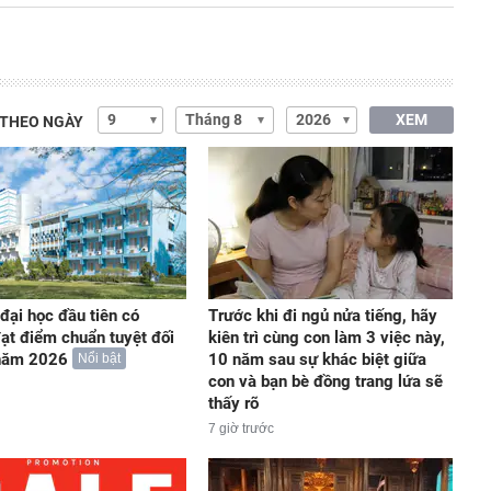
XEM
 THEO NGÀY
đại học đầu tiên có
Trước khi đi ngủ nửa tiếng, hãy
ạt điểm chuẩn tuyệt đối
kiên trì cùng con làm 3 việc này,
năm 2026
10 năm sau sự khác biệt giữa
Nổi bật
con và bạn bè đồng trang lứa sẽ
thấy rõ
7 giờ trước