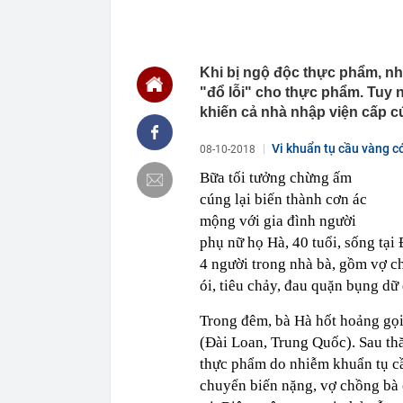
13:54
Một cổ đông l
13:50
Cụ bà 111 tuổi
thập kỷ
Khi bị ngộ độc thực phẩm, n
13:47
Nhu cầu tìm ki
"đổ lỗi" cho thực phẩm. Tuy 
13:43
Giá gạo châu 
khiến cả nhà nhập viện cấp c
13:40
Không ngờ có 
Vi khuẩn tụ cầu vàng c
của cả dân tộ
08-10-2018
13:36
ĐBQH: Mở rộn
Bữa tối tưởng chừng ấm
'bia kèm lạc'
cúng lại biến thành cơn ác
13:28
Vì sao giá kết
mộng với gia đình người
13:27
Vì sao người
phụ nữ họ Hà, 40 tuổi, sống tại
13:19
Vì sao ngày c
4 người trong nhà bà, gồm vợ ch
cách làm vừa 
ói, tiêu chảy, đau quặn bụng dữ
13:13
Bảo Tín Mạnh 
rách vỏ bao b
Trong đêm, bà Hà hốt hoảng gọi
(Đài Loan, Trung Quốc). Sau th
thực phẩm do nhiễm khuẩn tụ c
chuyển biến nặng, vợ chồng bà 