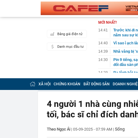
MỚI NHẤT!
14:41
Trước khi đi n
Bảng giá điện tử
năm sau sự kh
14:40
Vì sao ì ạch 
Danh mục đầu tư
14:39
Nhà vàng bị '
14:30
Pin 9 tiếng, s
đối đầu sản 
14:29
Ra lệnh bắt 
Tuấn SN 1977
XÃ HỘI
CHỨNG KHOÁN
BẤT ĐỘNG SẢN
DOANH NGHIỆ
14:22
Cú sốc của Đ
14:20
Honda chính t
đe dọa Honda
4 người 1 nhà cùng nhi
14:15
Trường đại họ
tối, bác sĩ chỉ đích da
2026
14:09
Diện mạo đườn
công
Sống
Theo Ngọc Ái
|
05-09-2025 - 07:59 AM
|
14:00
Từng tiết kiệm
lời khuyên ng