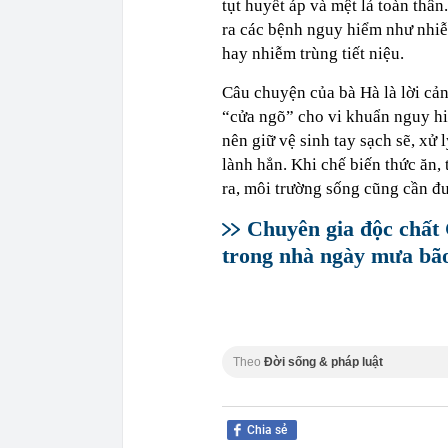
tụt huyết áp và mệt lả toàn thâ
ra các bệnh nguy hiểm như nhi
hay nhiễm trùng tiết niệu.
Câu chuyện của bà Hà là lời cản
“cửa ngõ” cho vi khuẩn nguy h
nên giữ vệ sinh tay sạch sẽ, xử
lành hẳn. Khi chế biến thức ăn,
ra, môi trường sống cũng cần 
Chuyên gia độc chất
trong nhà ngày mưa bão
Theo
Đời sống & pháp luật
Chia sẻ