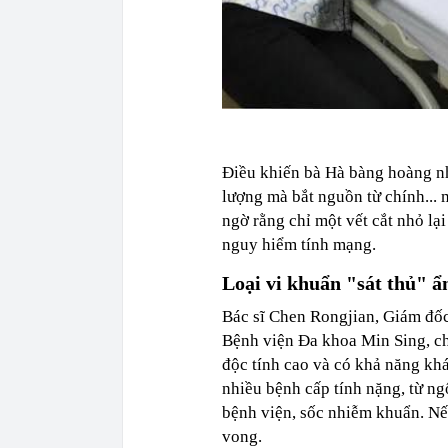
Điều khiến bà Hà bàng hoàng n
lượng mà bắt nguồn từ chính... 
ngờ rằng chỉ một vết cắt nhỏ lại
nguy hiểm tính mạng.
Loại vi khuẩn "sát thủ" ẩ
Bác sĩ Chen Rongjian, Giám đốc
Bệnh viện Đa khoa Min Sing, ch
độc tính cao và có khả năng kh
nhiều bệnh cấp tính nặng, từ n
bệnh viện, sốc nhiễm khuẩn. Nế
vong.