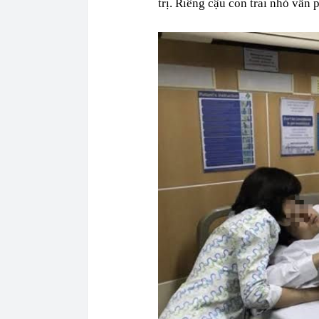
trị. Riêng cậu con trai nhỏ vẫn 