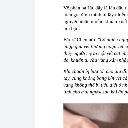
Về phần bà Hà, đây là lần đầu t
hiểu gia đình mình bị lây nhiễm 
nguyên nhân nhiễm khuẩn xuất p
hối hận.
Bác sĩ Chen nói:
"Có nhiều nguy
nhập qua vết thương hoặc vết c
thấy người mẹ bị một vết cắt nh
đó, khuẩn tụ cầu vàng xâm nhậ
Khi chuẩn bị bữa tối cho gia đ
tay, cũng không băng kín vết cắ
vàng không thể bị tiêu diệt ở n
tính cho mọi người sau khi ăn p