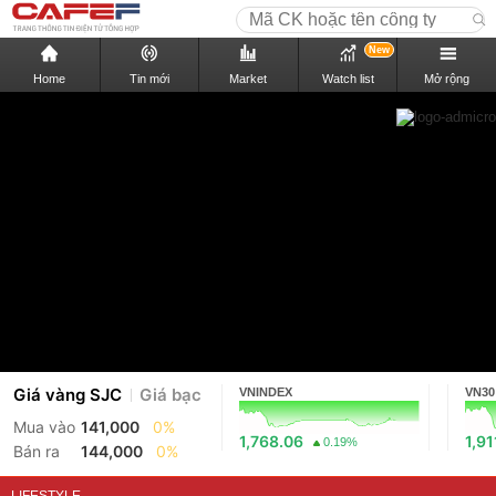
New
Home
Tin mới
Market
Watch list
Mở rộng
Giá vàng SJC
Giá bạc
VNINDEX
VN30
Mua vào
141,000
0%
1,768.06
1,91
0.19%
Bán ra
144,000
0%