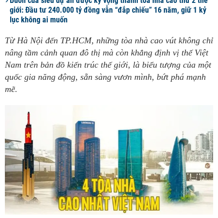
Buồn của siêu dự án được kỳ vọng thành tòa nhà cao thứ 2 thế
giới: Đầu tư 240.000 tỷ đồng vẫn “đắp chiếu” 16 năm, giữ 1 kỷ
lục không ai muốn
Từ Hà Nội đến TP.HCM, những tòa nhà cao vút không chỉ
nâng tầm cảnh quan đô thị mà còn khẳng định vị thế Việt
Nam trên bản đồ kiến trúc thế giới, là biểu tượng của một
quốc gia năng động, sẵn sàng vươn mình, bứt phá mạnh
mẽ.