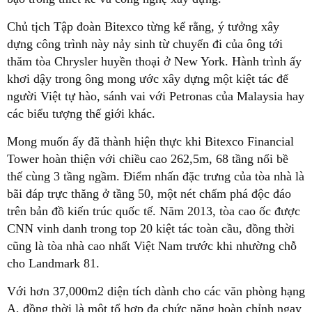
Chủ tịch Tập đoàn Bitexco từng kể rằng, ý tưởng xây
dựng công trình này nảy sinh từ chuyến đi của ông tới
thăm tòa Chrysler huyền thoại ở New York. Hành trình ấy
khơi dậy trong ông mong ước xây dựng một kiệt tác để
người Việt tự hào, sánh vai với Petronas của Malaysia hay
các biểu tượng thế giới khác.
Mong muốn ấy đã thành hiện thực khi Bitexco Financial
Tower hoàn thiện với chiều cao 262,5m, 68 tầng nổi bề
thế cùng 3 tầng ngầm. Điểm nhấn đặc trưng của tòa nhà là
bãi đáp trực thăng ở tầng 50, một nét chấm phá độc đáo
trên bản đồ kiến trúc quốc tế. Năm 2013, tòa cao ốc được
CNN vinh danh trong top 20 kiệt tác toàn cầu, đồng thời
cũng là tòa nhà cao nhất Việt Nam trước khi nhường chỗ
cho Landmark 81.
Với hơn 37,000m2 diện tích dành cho các văn phòng hạng
A, đồng thời là một tổ hợp đa chức năng hoàn chỉnh ngay