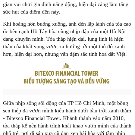
gian vui chơi gia đình năng động, hiện đại càng làm tăng
sức hút của điểm đến này.
Khi hoàng hôn buông xuống, ánh đèn lấp lánh của tòa cao
ốc bên cạnh Hồ Tây hòa cùng nhịp đập của một Hà Nội
đang chuyển mình. Tòa tháp hiện đại, lung linh là hiện
thân của khát vọng vươn xa hướng tới một thủ đô xanh
hơn, hiện đại hơn, nhưng vẫn đậm sắc tinh hoa đất Việt.
Giữa nhịp sống sôi động của TP Hồ Chí Minh, một bông
sen thép đã vươn mình kiêu hãnh dưới bầu trời xanh thẳm
- Bitexco Financial Tower. Khánh thành vào năm 2010,
tòa tháp kể nên hành trình khát khao vươn mình của thành
phố trẻ, nơi di sản xưa cũ đan xen hài hòa với tầm nhìn