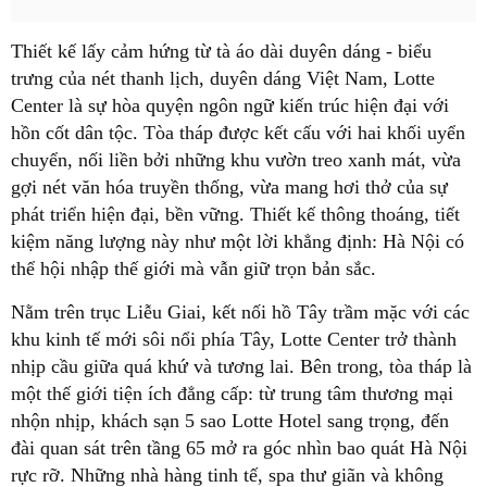
Thiết kế lấy cảm hứng từ tà áo dài duyên dáng - biểu
trưng của nét thanh lịch, duyên dáng Việt Nam, Lotte
Center là sự hòa quyện ngôn ngữ kiến trúc hiện đại với
hồn cốt dân tộc. Tòa tháp được kết cấu với hai khối uyển
chuyển, nối liền bởi những khu vườn treo xanh mát, vừa
gợi nét văn hóa truyền thống, vừa mang hơi thở của sự
phát triển hiện đại, bền vững. Thiết kế thông thoáng, tiết
kiệm năng lượng này như một lời khẳng định: Hà Nội có
thể hội nhập thế giới mà vẫn giữ trọn bản sắc.
Nằm trên trục Liễu Giai, kết nối hồ Tây trầm mặc với các
khu kinh tế mới sôi nổi phía Tây, Lotte Center trở thành
nhịp cầu giữa quá khứ và tương lai. Bên trong, tòa tháp là
một thế giới tiện ích đẳng cấp: từ trung tâm thương mại
nhộn nhịp, khách sạn 5 sao Lotte Hotel sang trọng, đến
đài quan sát trên tầng 65 mở ra góc nhìn bao quát Hà Nội
rực rỡ. Những nhà hàng tinh tế, spa thư giãn và không