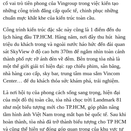
cố vai trò tiên phong của Vingroup trong việc kiến tạo
những công trình đẳng cấp quốc tế, chinh phục những
chuẩn mực khắt khe của kiến trúc toàn cầu.
Công trình kiến trúc đặc sắc này cũng là 1 điểm đến du
lịch hàng đầu TP.HCM. Hàng năm, nơi đây thu hút hàng
triệu du khách trong và ngoài nước háo hức đến đài quan
sát SkyView ở độ cao hơn 370m để ngắm nhìn toàn cảnh
thành phố rực rỡ ánh đèn về đêm. Bên trong tòa nhà là
một thế giới giải trí hiện đại: rạp chiếu phim, sân băng,
nhà hàng cao cấp, sky bar, trung tâm mua sắm Vincom
Center… để du khách thỏa sức khám phá, trải nghiệm.
Là nơi hội tụ của phong cách sống sang trọng, hiện đại
của một đô thị toàn cầu, tòa nhà chọc trời Landmark 81
như một biểu tượng mới cho TP.HCM, góp phần nâng
tầm hình ảnh Việt Nam trong mắt bạn bè quốc tế. Sau khi
hoàn thành, tòa nhà đã trở thành biểu tượng cho TP HCM
và cũng thể hiện sự đóng góp quan trọng của khu vực tư