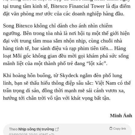
tại trung tâm kinh tế, Bitexco Financial Tower là địa điểm
đặt văn phòng mơ ước của các doanh nghiệp hàng đầu.
Song Bitexco không chỉ dành cho ánh nhìn chiêm
ngưỡng. Bên trong tòa nhà là nơi hội tụ một thế giới hiện
đại với trung tâm mua sắm nhộn nhịp, cùng chuỗi nhà
hàng tinh tế, bar sành điệu và rạp phim tiên tiến... Hàng
loạt Mỗi góc không gian đều mời gọi khám phá sức sống
mãnh liệt của một thành phố trẻ đang “lột xác”.
Khi hoàng hôn buông, từ Skydeck ngắm đèn phố lung
linh, bạn sẽ thấu hiểu thông điệp sâu sắc: Việt Nam có thể
trân trọng di sản, đồng thời mạnh mẽ sải cánh vươn xa,
hướng tới chân trời vô tận với khát vọng bất tận.
Minh Ánh
Copy link
Theo
Nhịp sống thị trường
03/09/2025 23:01 (GMT +7)