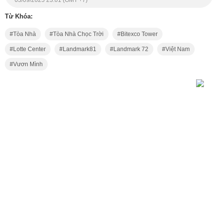
Từ Khóa:
Tòa Nhà
Tòa Nhà Chọc Trời
Bitexco Tower
Lotte Center
Landmark81
Landmark 72
Việt Nam
Vươn Mình