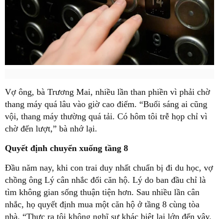
Vợ ông, bà Trương Mai, nhiều lần than phiền vì phải chờ
thang máy quá lâu vào giờ cao điểm. “Buổi sáng ai cũng
vội, thang máy thường quá tải. Có hôm tôi trễ họp chỉ vì
chờ đến lượt,” bà nhớ lại.
Quyết định chuyển xuống tầng 8
Đầu năm nay, khi con trai duy nhất chuẩn bị đi du học, vợ
chồng ông Lý cân nhắc đổi căn hộ. Lý do ban đầu chỉ là
tìm không gian sống thuận tiện hơn. Sau nhiều lần cân
nhắc, họ quyết định mua một căn hộ ở tầng 8 cùng tòa
nhà. “Thực ra tôi không nghĩ sự khác biệt lại lớn đến vậy,