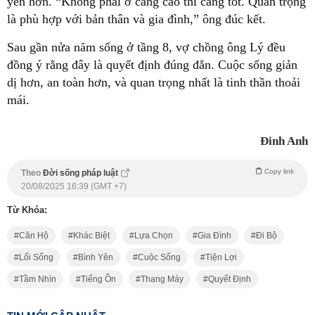
yên hơn. “Không phải ở càng cao thì càng tốt. Quan trọng
là phù hợp với bản thân và gia đình,” ông đúc kết.
Sau gần nửa năm sống ở tầng 8, vợ chồng ông Lý đều
đồng ý rằng đây là quyết định đúng đắn. Cuộc sống giản
dị hơn, an toàn hơn, và quan trọng nhất là tinh thần thoải
mái.
Đinh Anh
Copy link
Theo
Đời sống pháp luật
20/08/2025 16:39 (GMT +7)
Từ Khóa:
Căn Hộ
Khác Biệt
Lựa Chọn
Gia Đình
Đi Bộ
Lối Sống
Bình Yên
Cuộc Sống
Tiện Lợi
Tầm Nhìn
Tiếng Ồn
Thang Máy
Quyết Định