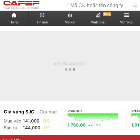
New
Home
Tin mới
Market
Watch list
Mở rộng
Giá vàng SJC
Giá bạc
VNINDEX
VN30
Mua vào
141,000
0%
1,768.06
1,91
0.19%
Bán ra
144,000
0%