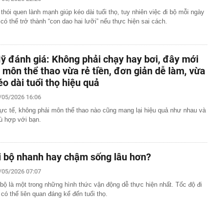
 thói quen lành mạnh giúp kéo dài tuổi thọ, tuy nhiên việc đi bộ mỗi ngày
i có thể trở thành “con dao hai lưỡi” nếu thực hiện sai cách.
ỹ đánh giá: Không phải chạy hay bơi, đây mới
à môn thể thao vừa rẻ tiền, đơn giản dễ làm, vừa
éo dài tuổi thọ hiệu quả
/05/2026 16:06
ực tế, không phải môn thể thao nào cũng mang lại hiệu quả như nhau và
ù hợp với bạn.
i bộ nhanh hay chậm sống lâu hơn?
/05/2026 07:07
 bộ là một trong những hình thức vận động dễ thực hiện nhất. Tốc độ đi
 có thể liên quan đáng kể đến tuổi thọ.