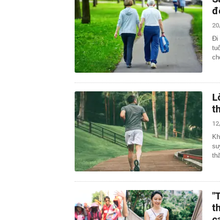
đ
20
Đi
tu
ch
L
t
12
Kh
su
th
"
t
c