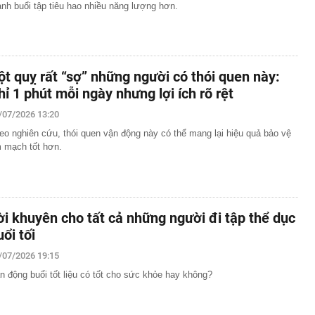
ành buổi tập tiêu hao nhiều năng lượng hơn.
ột quỵ rất “sợ” những người có thói quen này:
hỉ 1 phút mỗi ngày nhưng lợi ích rõ rệt
/07/2026 13:20
eo nghiên cứu, thói quen vận động này có thể mang lại hiệu quả bảo vệ
m mạch tốt hơn.
ời khuyên cho tất cả những người đi tập thể dục
uổi tối
/07/2026 19:15
n động buổi tốt liệu có tốt cho sức khỏe hay không?