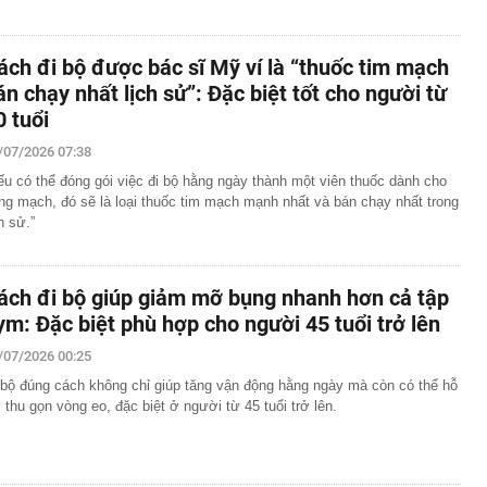
ách đi bộ được bác sĩ Mỹ ví là “thuốc tim mạch
án chạy nhất lịch sử”: Đặc biệt tốt cho người từ
0 tuổi
/07/2026 07:38
ếu có thể đóng gói việc đi bộ hằng ngày thành một viên thuốc dành cho
ng mạch, đó sẽ là loại thuốc tim mạch mạnh nhất và bán chạy nhất trong
h sử.”
ách đi bộ giúp giảm mỡ bụng nhanh hơn cả tập
ym: Đặc biệt phù hợp cho người 45 tuổi trở lên
/07/2026 00:25
 bộ đúng cách không chỉ giúp tăng vận động hằng ngày mà còn có thể hỗ
ợ thu gọn vòng eo, đặc biệt ở người từ 45 tuổi trở lên.