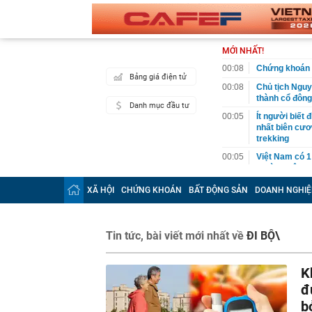
MỚI NHẤT!
00:08
Chứng khoán 
Bảng giá điện tử
00:08
Chủ tịch Nguy
thành cổ đông
Danh mục đầu tư
00:05
Ít người biết 
nhất biên cươ
trekking
00:05
Việt Nam có 1
giường bệnh, 
2026"
XÃ HỘI
CHỨNG KHOÁN
BẤT ĐỘNG SẢN
DOANH NGHIỆ
00:05
56 mã chứng k
00:03
Một doanh ngh
năm 2026, lợ
Tin tức, bài viết mới nhất về
ĐI BỘ\
00:03
Chứng khoán 
ngay trong th
K
00:01
VNPT nắm giữ 
Viettel Global
đ
b
00:01
Nắm trong ta