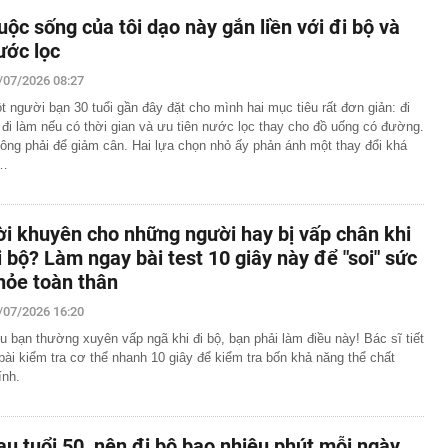
uộc sống của tôi dạo này gắn liền với đi bộ và
ước lọc
/07/2026 08:27
t người bạn 30 tuổi gần đây đặt cho mình hai mục tiêu rất đơn giản: đi
 đi làm nếu có thời gian và ưu tiên nước lọc thay cho đồ uống có đường.
ông phải để giảm cân. Hai lựa chọn nhỏ ấy phản ánh một thay đổi khá
…
ời khuyên cho những người hay bị vấp chân khi
i bộ? Làm ngay bài test 10 giây này để "soi" sức
hỏe toàn thân
/07/2026 16:20
u bạn thường xuyên vấp ngã khi đi bộ, bạn phải làm điều này! Bác sĩ tiết
 bài kiểm tra cơ thể nhanh 10 giây để kiểm tra bốn khả năng thể chất
ính.
au tuổi 50, nên đi bộ bao nhiêu phút mỗi ngày