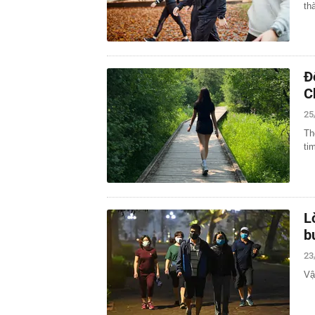
th
Đ
C
25
Th
ti
L
b
23
Vậ