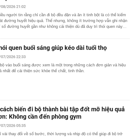
ng DMX
/08/2026 21:02
 nhà cổ, phát hiện 'kho báu' gồm 1.000 đồng tiền vàng và
ấu trong nhiều ngăn bí mật - giá trị hơn 18 tỷ đồng
iều người tin rằng chỉ cần đi bộ đều đặn và ăn ít tinh bột là có thể kiểm
át đường huyết hiệu quả. Thế nhưng, không ít trường hợp vẫn ghi nhận
ận biết ngôi nhà có phong thuỷ không thuận lợi
ỉ số đường huyết gần như không cải thiện dù đã duy trì thói quen này…
ượng khách đến Việt Nam đông nhất 7 tháng đầu năm,
 và Nga, gấp gần 6 lần Ấn Độ
i cây tiết lộ: Khách thường chọn quả to, người trong
hói quen buổi sáng giúp kéo dài tuổi thọ
tra 5 chi tiết này trước
 cao tốc quỳ gối 1h an ủi khách: 7 năm sau ở khách sạn 5
/07/2026 22:33
 ở nhà, bay hạng thương gia
 bộ vào buổi sáng được xem là một trong những cách đơn giản và hiệu
 có xương trẻ khỏe như phụ nữ 30, bác sĩ kinh ngạc khi
ả nhất để cải thiện sức khỏe thể chất, tinh thần.
a đựng tâm huyết của NSND Tự Long
 4.300 USD/ounce, chuyên gia dự báo đỉnh mới
iệp dầu khí đem hơn 42.200 tỷ đồng gửi ngân hàng
o những người không rút điện ấm siêu tốc trước khi ngủ
 cách biến đi bộ thành bài tập đốt mỡ hiệu quả
là có thêm "lá bài" từ Triều Tiên: Điểm yếu của Ukraine
ơn: Không cần đến phòng gym
t sâu?
/07/2026 05:35
ỉ vài thay đổi về số bước, thời lượng và nhịp độ có thể giúp đi bộ trở