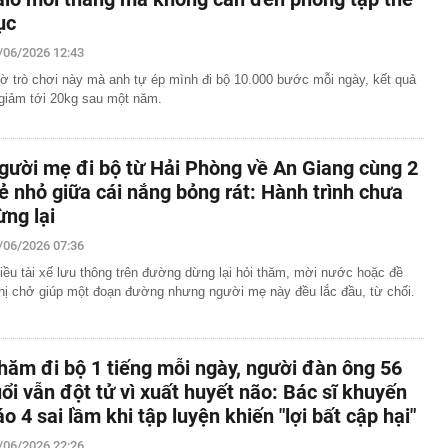
ục
/06/2026 12:43
ờ trò chơi này mà anh tự ép mình đi bộ 10.000 bước mỗi ngày, kết quả
 giảm tới 20kg sau một năm.
gười mẹ đi bộ từ Hải Phòng về An Giang cùng 2
rẻ nhỏ giữa cái nắng bỏng rát: Hành trình chưa
ừng lại
/06/2026 07:36
iều tài xế lưu thông trên đường dừng lại hỏi thăm, mời nước hoặc đề
hị chở giúp một đoạn đường nhưng người mẹ này đều lắc đầu, từ chối.
hăm đi bộ 1 tiếng mỗi ngày, người đàn ông 56
uổi vẫn đột tử vì xuất huyết não: Bác sĩ khuyến
áo 4 sai lầm khi tập luyện khiến "lợi bất cập hại"
/06/2026 22:26