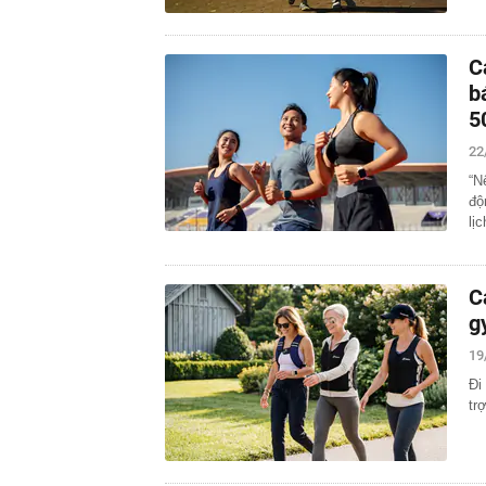
C
b
5
22
“N
độ
lịc
C
g
19
Đi
tr