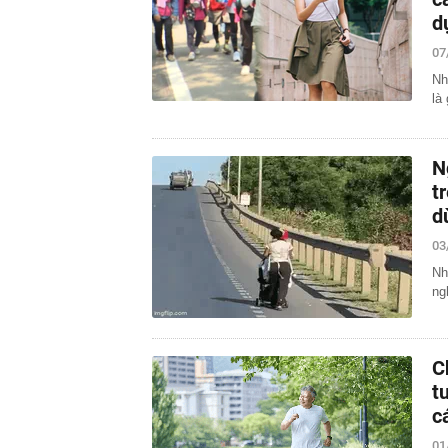
d
07
Nh
là
N
t
d
03
Nh
ng
C
t
c
01