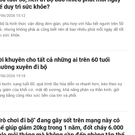
ể duy trì sức khỏe?
/06/2026 15:12
 bộ là hình thức vận động đơn giản, phù hợp với hầu hết người trên 50
ổi, nhưng không phải ai cũng biết nên đi bao nhiêu phút mỗi ngày để tốt
o sức khỏe.
ời khuyên cho tất cả những ai trên 60 tuổi
hường xuyên đi bộ
/06/2026 19:18
i bước sang tuổi 60, quá trình lão hóa diễn ra nhanh hơn, kéo theo sự
y giảm của khối cơ, mật độ xương, khả năng phản xạ thần kinh, giữ
ăng bằng cũng như sức bền của tim và phổi.
Trò chơi đi bộ" đang gây sốt trên mạng này có
hể giúp giảm 20kg trong 1 năm, đốt cháy 6.000
alo mỗi tháng mà không cần đến phòng tập thể