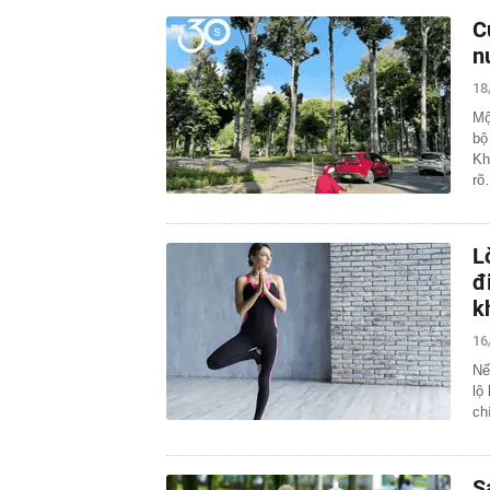
C
n
18
Mộ
bộ
Kh
rõ
L
đ
k
16
Nế
lộ
ch
S