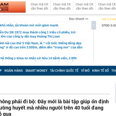
Chọn mã CK
Chọn mã CK
Chọn mã CK
Chọn mã CK
cần theo dõi
cần theo dõi
cần theo dõi
cần theo dõi
Đọc nhanh >>
khó nhằn, tài khoản mở mới giảm mạnh
ễn Du SN 1972 mua thành công 1 triệu cổ phiếu, trở
 lớn của công ty dệt may Hoàng Thị Loan
đỉnh núi cao thứ 5 Việt Nam, là “ cột mốc thiêng liêng đẹp
ng” ở độ cao trên 3.000m, điểm đến "trong mơ" của dân
 hệ thống y khoa tư nhân sở hữu 14 bệnh viện, 2.900
vừa được vinh danh "Hệ thống Y khoa tốt nhất Việt Nam
P
NGÂN HÀNG
SMART MONEY
TÀI CHÍNH QUỐC TẾ
VĨ MÔ
KINH TẾ SỐ
TH
hoán bị HoSE cắt margin trong tháng 8
iệp Việt thu hơn 1 tỷ USD ở nước ngoài trong nửa đầu
i nhuận tăng hơn 120%
Vietcap dự phóng VN-Index có thể chạm mốc 1.885 điểm
áng 8
hông phải đi bộ: Đây mới là bài tập giúp ổn định
lượng tiền hơn 62.000 tỷ đồng, lớn hơn cả Vinhomes,
ường huyết mà nhiều người trên 40 tuổi đang
ỏ qua
y Điện Máy Xanh, Bách Hóa Xanh, An Khang, vốn hóa