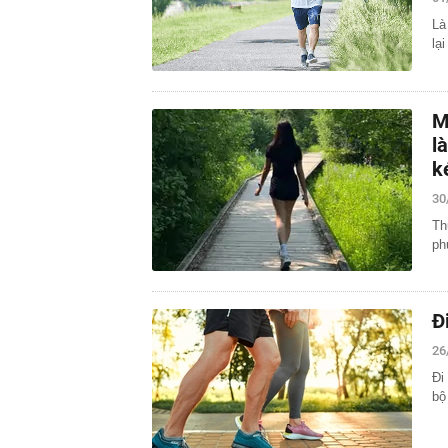
Là
lạ
M
l
k
30
Th
ph
Đ
26
Đi
bộ