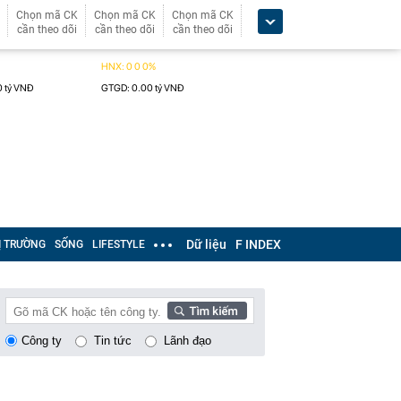
Chọn mã CK
Chọn mã CK
Chọn mã CK
cần theo dõi
cần theo dõi
cần theo dõi
Dữ liệu
F INDEX
Ị TRƯỜNG
SỐNG
LIFESTYLE
Công ty
Tin tức
Lãnh đạo