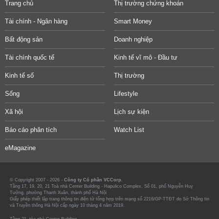
Trang chủ
Thị trường chứng khoán
Tài chính - Ngân hàng
Smart Money
Bất động sản
Doanh nghiệp
Tài chính quốc tế
Kinh tế vĩ mô - Đầu tư
Kinh tế số
Thị trường
Sống
Lifestyle
Xã hội
Lịch sự kiện
Báo cáo phân tích
Watch List
eMagazine
© Copyright 2007 - 2026 -
Công ty Cổ phần VCCorp.
Tầng 17, 19, 20, 21 Toà nhà Center Building - Hapulico Complex, Số 01, phố Nguyễn Huy
Tưởng, phường Thanh Xuân, thành phố Hà Nội
Giấy phép thiết lập trang thông tin điện tử tổng hợp trên mạng số 2216/GP-TTĐT do Sở Thông tin
và Truyền thông Hà Nội cấp ngày 10 tháng 4 năm 2019.