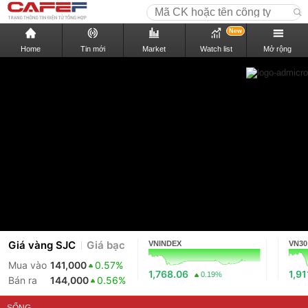
New
Home
Tin mới
Market
Watch list
Mở rộng
Giá vàng SJC
Giá bạc
VNINDEX
VN30
Mua vào
141,000
0.57%
1,768.06
1,91
0.19%
Bán ra
144,000
0.56%