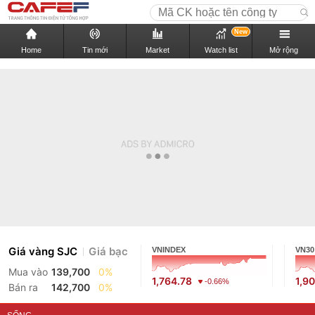
New
Home
Tin mới
Market
Watch list
Mở rộng
Giá vàng SJC
Giá bạc
VNINDEX
VN30
Mua vào
139,700
0%
1,764.78
1,9
-0.66%
Bán ra
142,700
0%