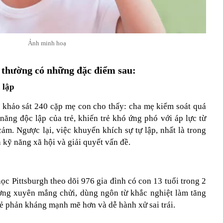
Ảnh minh hoạ
thường có những đặc điểm sau:
 lập
khảo sát 240 cặp mẹ con cho thấy: cha mẹ kiểm soát quá
năng độc lập của trẻ, khiến trẻ khó ứng phó với áp lực từ
ảm. Ngược lại, việc khuyến khích sự tự lập, nhất là trong
ện kỹ năng xã hội và giải quyết vấn đề.
c Pittsburgh theo dõi 976 gia đình có con 13 tuổi trong 2
ờng xuyên mắng chửi, dùng ngôn từ khắc nghiệt làm tăng
rẻ phản kháng mạnh mẽ hơn và dễ hành xử sai trái.