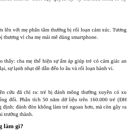
ớn lên với mẹ phân tâm thường bị rối loạn cảm xúc. Tương
 bị thương vì cha mẹ mải mê dùng smartphone.
o thấy: cha mẹ thể hiện sự ấm áp giúp trẻ có cảm giác an
i, sự lạnh nhạt dễ dẫn đến lo âu và rối loạn hành vi.
iên cứu đã chỉ ra: trẻ bị đánh mông thường xuyên có xu
ống đối. Phân tích 50 năm dữ liệu trên 160.000 trẻ (ĐH
 định: đánh đòn không làm trẻ ngoan hơn, mà còn gây ra
hi trưởng thành.
g làm gì?