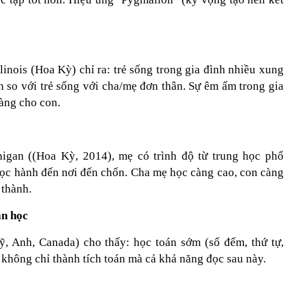
inois (Hoa Kỳ) chỉ ra: trẻ sống trong gia đình nhiều xung
n so với trẻ sống với cha/mẹ đơn thân. Sự êm ấm trong gia
vàng cho con.
ẹ
gan ((Hoa Kỳ, 2014), mẹ có trình độ từ trung học phổ
học hành đến nơi đến chốn. Cha mẹ học càng cao, con càng
 thành.
án học
ỹ, Anh, Canada) cho thấy: học toán sớm (số đếm, thứ tự,
 không chỉ thành tích toán mà cả khả năng đọc sau này.