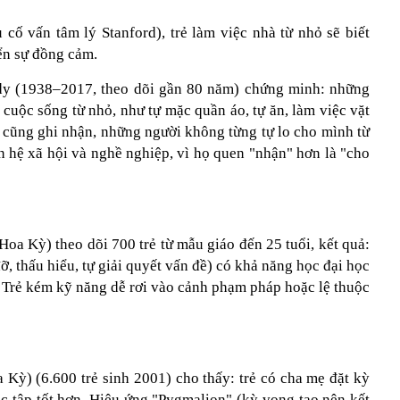
 cố vấn tâm lý Stanford), trẻ làm việc nhà từ nhỏ sẽ biết
iển sự đồng cảm.
dy (1938–2017, theo dõi gần 80 năm) chứng minh: những
 cuộc sống từ nhỏ, như tự mặc quần áo, tự ăn, làm việc vặt
 cũng ghi nhận, những người không từng tự lo cho mình từ
 hệ xã hội và nghề nghiệp, vì họ quen "nhận" hơn là "cho
oa Kỳ) theo dõi 700 trẻ từ mẫu giáo đến 25 tuổi, kết quả:
đỡ, thấu hiểu, tự giải quyết vấn đề) có khả năng học đại học
. Trẻ kém kỹ năng dễ rơi vào cảnh phạm pháp hoặc lệ thuộc
ỳ) (6.600 trẻ sinh 2001) cho thấy: trẻ có cha mẹ đặt kỳ
c tập tốt hơn. Hiệu ứng "Pygmalion" (kỳ vọng tạo nên kết