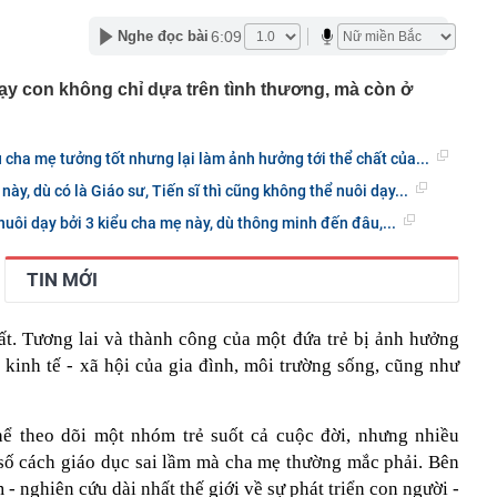
ẽ tìm đúng hướng để bứt phá tài chính
6:09
Nghe đọc bài
nhà cũ, người đàn ông phát hiện 100 kg vàng giấu khắp
ơn 105 tỷ đồng
ạy con không chỉ dựa trên tình thương, mà còn ở
 Việt đến quốc gia này có thể tích điểm, điểm đổi được
 quà tặng
ường trực Thành ủy Hà Nội Nguyễn Trọng Đông kiểm tra,
độ các dự án trọng điểm
 cha mẹ tưởng tốt nhưng lại làm ảnh hưởng tới thể chất của...
hai thi hành quy định bảo vệ dữ liệu cá nhân
ày, dù có là Giáo sư, Tiến sĩ thì cũng không thể nuôi dạy...
ết quả XSMN hôm nay thứ Năm ngày 6/8/2026
uôi dạy bởi 3 kiểu cha mẹ này, dù thông minh đến đâu,...
 sở kinh doanh sập bẫy mạo danh đặt thực phẩm, mua
g lớn
TIN MỚI
ển tiếp về xét thăng hạng viên chức từ 1/7/2026
tra phòng trọ lúc 0 giờ 30 phút, bắt tạm giam Nguyễn
ất. Tương lai và thành công của một đứa trẻ bị ảnh hưởng
1995
 kinh tế - xã hội của gia đình, môi trường sống, cũng như
bị tự doanh CTCK bán ròng 200 tỷ đồng trong phiên Index
kTok cấm nhân viên sao chép AI Mỹ, chấp nhận đi sau
ên do là vì ứng dụng này
ể theo dõi một nhóm trẻ suốt cả cuộc đời, nhưng nhiều
số cách giáo dục sai lầm mà cha mẹ thường mắc phải. Bên
- nghiên cứu dài nhất thế giới về sự phát triển con người -