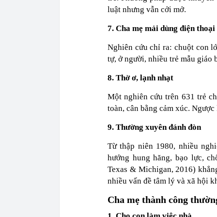
luật nhưng vẫn cởi mở.
7. Cha mẹ mải dùng điện thoại
Nghiên cứu chỉ ra: chuột con l
tự, ở người, nhiều trẻ mẫu giáo
8. Thờ ơ, lạnh nhạt
Một nghiên cứu trên 631 trẻ ch
toàn, cân bằng cảm xúc. Ngược lạ
9. Thường xuyên đánh đòn
Từ thập niên 1980, nhiều ngh
hướng hung hăng, bạo lực, ch
Texas & Michigan, 2016) khẳng
nhiều vấn đề tâm lý và xã hội k
Cha mẹ thành công thườn
1. Cho con làm việc nhà