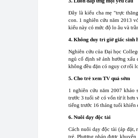
3. Luôn đáp ứng mọi yêu cầu
Đây là kiểu cha mẹ "trực thă
con. 1 nghiên cứu năm 2013 với
kiểu này có mức độ lo âu và trầ
4. Không duy trì giờ giấc sinh 
Nghiên cứu của Đại học College
ngủ cố định sẽ ảnh hưởng xấu đ
không đều đặn có nguy cơ rối l
5. Cho trẻ xem TV quá sớm
1 nghiên cứu năm 2007 khảo sá
trước 3 tuổi sẽ có vốn từ ít hơn
tiếng trước 16 tháng tuổi khiến
6. Nuôi dạy độc tài
Cách nuôi dạy độc tài (áp đặt, 
trẻ. Phương pháp được khuyến k