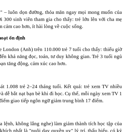
ng" – luôn dọn đường, thỏa mãn ngay mọi mong muốn của
 300 sinh viên tham gia cho thấy: trẻ lớn lên với cha mẹ
m cảm cao hơn, ít hài lòng về cuộc sống.
hoạt ổn định
 London (Anh) trên 110.000 trẻ 7 tuổi cho thấy: thiếu giờ
ến khả năng đọc, toán, tư duy không gian. Trẻ 3 tuổi ngủ
oạn tăng động, cảm xúc cao hơn.
t 1.008 trẻ 2–24 tháng tuổi. Kết quả: trẻ xem TV nhiều
 và dễ bắt nạt bạn bè khi đi học. Cụ thể, mỗi ngày xem TV 1
 điểm giao tiếp ngôn ngữ giảm trung bình 17 điểm.
ra lệnh, không lắng nghe) làm giảm thành tích học tập của
hích nhất là "nuôi dạy quyền uy" lý trí, thấu hiểu, có kỷ