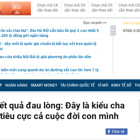
Chọn mã CK
Chọn mã CK
Chọn mã CK
Chọn mã CK
cần theo dõi
cần theo dõi
cần theo dõi
cần theo dõi
Đọc nhanh >>
còn vài chai bia”, Bia Hà Nội vẫn báo lãi quý 2 cao nhất 5
.300 tỷ đồng gửi ngân hàng
- đây mới là quốc gia chuẩn bị bắt tay với Iran quản lý
uz
n cửa khẩu Nội Bài lý giải phương án phân làn đón
n biến mới xung quanh dự án đường sắt cao tốc hơn 7 tỷ
Quốc đầu tư: Khoản nợ khủng sẽ đi về đâu?
ùm, cổ phiếu Hoá chất Đức Giang vẫn tăng kịch trần
P
NGÂN HÀNG
SMART MONEY
TÀI CHÍNH QUỐC TẾ
VĨ MÔ
KINH TẾ SỐ
TH
7 tỷ vì đầu tư chứng khoán, tuyên bố phá sản và phải
 bố mẹ
ết quả đau lòng: Đây là kiểu cha
 Hoa Hồng từng là Chủ tịch công ty bất động sản với
ng “có làm thì mới có ăn”
 tiêu cực cả cuộc đời con mình
gia đình ngày càng thích dùng máy sấy quần áo?
xuyên biên giới - lợi thế cạnh tranh mới của hộ kinh
 khách quốc tế
Chia sẻ
ăm chỉ nhưng tiền vẫn chưa nhiều? Tháng 8, 3 con giáp