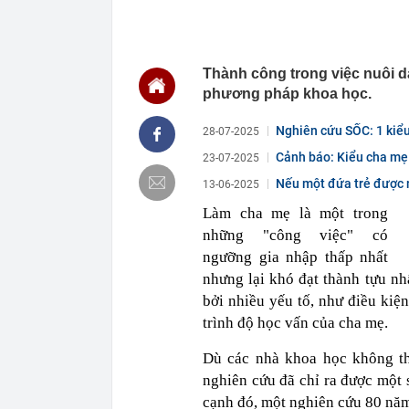
được dự báo s
18:02
Thừa kế ngôi 
nơi, trị giá h
Thành công trong việc nuôi d
18:01
Tin vui: Khách
vé tham quan,
phương pháp khoa học.
18:00
Phó Bí thư Th
đôn đốc tiến 
Nghiên cứu SỐC: 1 kiểu
28-07-2025
18:00
Hà Nội triển k
Cảnh báo: Kiểu cha mẹ n
23-07-2025
17:53
XSMN 6/8 - K
Nếu một đứa trẻ được n
13-06-2025
17:45
Nhiều chủ cơ
Làm cha mẹ là một trong
hàng số lượn
những "công việc" có
17:44
Quy định chuy
ngưỡng gia nhập thấp nhất
17:38
Công an kiểm 
nhưng lại khó đạt thành tựu nh
Văn Điệp SN 
bởi nhiều yếu tố, như điều kiện
17:32
Một cổ phiếu 
giảm điểm
trình độ học vấn của cha mẹ.
17:30
Công ty mẹ Ti
đối thủ: Nguy
Dù các nhà khoa học không th
nghiên cứu đã chỉ ra được một 
cạnh đó, một nghiên cứu 80 năm 