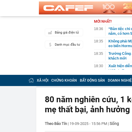
MỚI NHẤT!
18:36
“Bàn tiệc chỉ 
Bảng giá điện tử
năm, có hơn 5
18:35
Không phải Mỹ 
Danh mục đầu tư
eo biển Horm
18:35
Trưởng Công a
khách mới
18:30
Xuất hiện diễ
USD do Trung 
18:28
Sắc đỏ bao tr
XÃ HỘI
CHỨNG KHOÁN
BẤT ĐỘNG SẢN
DOANH NGHIỆ
18:27
Sao nữ mất 2,
sống dựa vào
80 năm nghiên cứu, 1 k
18:26
Bất ngờ: Huấn
slogan nổi tiế
mẹ thất bại, ảnh hưởng
18:26
Vì sao nhiều 
18:08
QR thanh toán 
Sống
Theo Bảo Tín
|
19-09-2025 - 15:56 PM
|
doanh phục vụ
18:05
Vì sao bạn ch