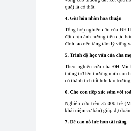
quả) là có thật.
4. Giữ hôn nhân hòa thuận
Tổng hợp nghiên cứu của ĐH Ill
đột chịu ảnh hưởng tiêu cực hơ
đình tạo nền tảng tâm lý vững 
5. Trình độ học vấn của cha m
Theo nghiên cứu của ĐH Michi
thông trở lên thường nuôi con 
có thành tích tốt hơn khi trưởng
6. Cho con tiếp xúc sớm với to
Nghiên cứu trên 35.000 trẻ (M
khái niệm cơ bản) giúp dự đoán
7. Đề cao nỗ lực hơn tài năng