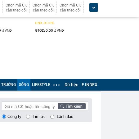
Chọn mã CK
Chọn mã CK
Chọn mã CK
cần theo dõi
cần theo dõi
cần theo dõi
Dữ liệu
F INDEX
Ị TRƯỜNG
SỐNG
LIFESTYLE
Công ty
Tin tức
Lãnh đạo