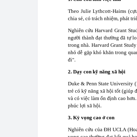
Theo Julie Lythcott-Haims (cựu
chia sẻ, có trách nhiệm, phát tr
Nghiên cứu Harvard Grant Stu
người thành đạt thường đã tự lo
trong nhà. Harvard Grant Study
nhỏ dễ gặp khó khăn trong quan
đi".
2. Dạy con kỹ năng xã hội
Duke & Penn State University (H
trẻ có kỹ năng xã hội tốt (giúp 
và có việc làm ổn định cao hơn
phúc lợi xã hội.
3. Kỳ vọng cao ở con
Nghiên cứu của ĐH UCLA (Hoa K
vọng cao thường đạt kết quả họ