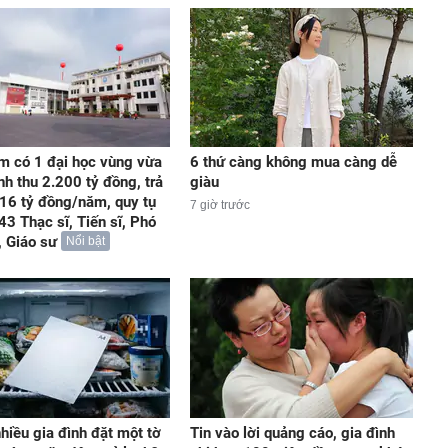
m có 1 đại học vùng vừa
6 thứ càng không mua càng dễ
nh thu 2.200 tỷ đồng, trả
giàu
16 tỷ đồng/năm, quy tụ
7 giờ trước
43 Thạc sĩ, Tiến sĩ, Phó
, Giáo sư
Nổi bật
nhiều gia đình đặt một tờ
Tin vào lời quảng cáo, gia đình