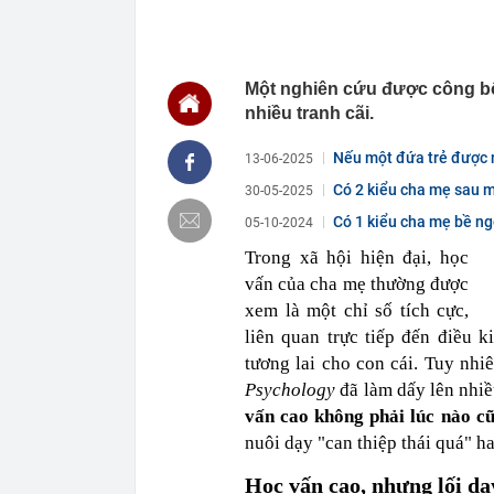
11:36
Đường ven sô
11:33
Tổ hợp sở hữu
“thần tốc”, hi
Một nghiên cứu được công bố 
11:32
3 bộ phận của
thể gây suy t
nhiều tranh cãi.
11:31
SK hynix tăng
Nếu một đứa trẻ được n
13-06-2025
11:30
Nhận cuộc gọi 
chuyển tiền h
Có 2 kiểu cha mẹ sau m
30-05-2025
trình báo
Có 1 kiểu cha mẹ bề ngo
05-10-2024
11:30
Cận cảnh gần 
thị TP.HCM
Trong xã hội hiện đại, học
11:28
ETC được vin
vấn của cha mẹ thường được
dịch vụ và gi
xem là một chỉ số tích cực,
11:15
Việt Nam có 1
liên quan trực tiếp đến điều 
516 tỷ đồng/nă
sư
tương lai cho con cái. Tuy nhi
11:15
Vì sao nhiều g
Psychology
đã làm dấy lên nhiề
mới biết một 
vấn cao không phải lúc nào c
11:13
Cổ phiếu doa
nuôi dạy
"
can thiệp thái quá
"
ha
Becamex... đồ
Học vấn cao, nhưng lối d