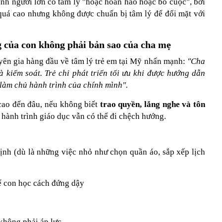
ành người lớn có tâm lý
"
hoặc hoàn hảo hoặc bỏ cuộc
"
, bởi
 quá cao nhưng không được chuẩn bị tâm lý để đối mặt với
g của con không phải bản sao của cha mẹ
yên gia hàng đầu về tâm lý trẻ em tại Mỹ nhấn mạnh:
"
Cha
à kiểm soát. Trẻ chỉ phát triển tối ưu khi được hướng dẫn
làm chủ hành trình của chính mình
".
cao đến đâu, nếu không biết
trao quyền, lắng nghe và tôn
ì hành trình giáo dục vẫn có thể đi chệch hướng.
định (dù là những việc nhỏ như chọn quần áo, sắp xếp lịch
để con học cách đứng dậy
 không phải áp lực