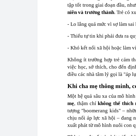
tập tốt trong giai đoạn đầu, như
niên và trưởng thành
. Trẻ có x
- Lo lắng quá mức vì sợ làm sa
- Thiếu tự tin khi phải đưa ra q
- Khó kết nối xã hội hoặc làm v
Không ít trường hợp trẻ cảm th
việc học, sở thích, cho đến đị
điều các nhà tâm lý gọi là
"áp l
Khi cha mẹ thông minh, c
Một hệ quả sâu xa của mô hình 
mẹ
, thậm chí
không thể thích 
tượng
"
boomerang kids
"
– nhữ
chịu nổi áp lực xã hội – đang 
xuất phát từ mô hình nuôi con q