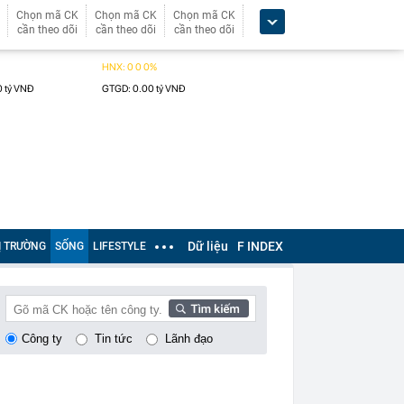
Chọn mã CK
Chọn mã CK
Chọn mã CK
cần theo dõi
cần theo dõi
cần theo dõi
Dữ liệu
F INDEX
Ị TRƯỜNG
SỐNG
LIFESTYLE
Công ty
Tin tức
Lãnh đạo