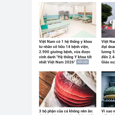
Việt Nam có 1 hệ thống y khoa
Việt Na
tư nhân sở hữu 14 bệnh viện,
đạt doa
2.900 giường bệnh, vừa được
lương 5
vinh danh "Hệ thống Y khoa tốt
đến 2.4
nhất Việt Nam 2026"
Giáo sư
Nổi bật
3 bộ phận của cá không nên ăn:
Vì sao 