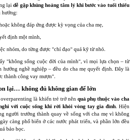
ng lại
dễ gặp khủng hoảng tâm lý khi bước vào tuổi thiếu
u hướng:
i hoặc không đáp ứng được kỳ vọng của cha mẹ,
uyết định một mình,
iệc nhóm, do từng được "chỉ đạo"
quá kỹ từ nhỏ.
ấy "không sống cuộc đời của mình", vì mọi lựa chọn – từ
nh hướng nghề nghiệp – đều do cha mẹ quyết định. Đây là
ực thành công vay mượn".
on lại… không đủ không gian để lớn
overparenting là khiến trẻ trở nên
quá phụ thuộc vào cha
nghi với cuộc sống khi rời khỏi vòng tay gia đình
. Hiện
ng người trưởng thành quay về sống với cha mẹ vì không
ngày càng phổ biến ở các nước phát triển, và phần lớn đều
uá bảo bọc.