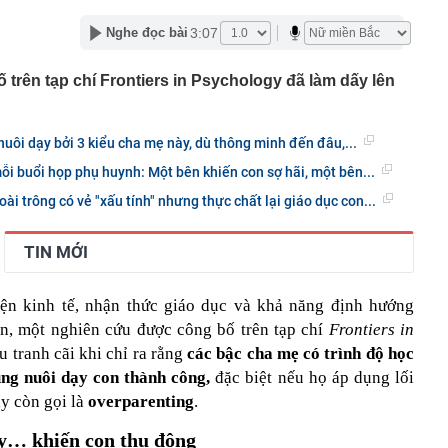
ng Hồng bị sạt do mưa lớn
3:07
Nghe đọc bài
 ballroom lớn nhất thế giới ở Việt Nam đang thành hình
ện rõ dáng vóc bên bờ biển
trên tạp chí Frontiers in Psychology đã làm dấy lên
 cá không nên ăn: Có bộ phận chứa độc tố, ăn phải có
hận
 tốc cuộc đua bộ nhớ AI với chuẩn HBF mới
uôi dạy bởi 3 kiểu cha mẹ này, dù thông minh đến đâu,...
từ shipper, tài khoản ngân hàng lập tức hiện lệnh
ơn 28 triệu đồng: Cô gái sinh năm 1990 phải đến công an
ỗi buổi họp phụ huynh: Một bên khiến con sợ hãi, một bên...
ài trông có vẻ "xấu tính" nhưng thực chất lại giáo dục con...
7 km gắn 'tường' chống ồn trên Vành đai 3 qua khu đô
h danh Top 3 Công ty công nghệ cung cấp sản phẩm,
TIN MỚI
ải pháp chuyển đổi số uy tín năm 2026
 đại học vùng vừa đạt doanh thu 2.200 tỷ đồng, trả lương
kiện kinh tế, nhận thức giáo dục và khả năng định hướng
m, quy tụ đến 2.443 Thạc sĩ, Tiến sĩ, Phó Giáo sư, Giáo
ên, một nghiên cứu được công bố trên tạp chí
Frontiers in
ia đình đặt một tờ giấy A4 vào ngăn đông tủ lạnh? Lấy ra
u tranh cãi khi chỉ ra rằng
các bậc cha mẹ có trình độ học
vấn đề
ũng nuôi dạy con thành công,
đặc biệt nếu họ áp dụng lối
nh nghiệp nhà nước GVR, PV GAS, BSR, Petrolimex,
y còn gọi là
overparenting
.
ng loạt "tím lịm"
ạy… khiến con thụ động