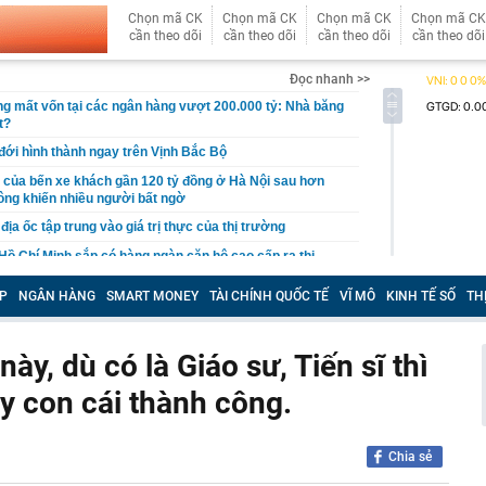
Chọn mã CK
Chọn mã CK
Chọn mã CK
Chọn mã CK
cần theo dõi
cần theo dõi
cần theo dõi
cần theo dõi
Đọc nhanh >>
g mất vốn tại các ngân hàng vượt 200.000 tỷ: Nhà băng
t?
 đới hình thành ngay trên Vịnh Bắc Bộ
của bến xe khách gần 120 tỷ đồng ở Hà Nội sau hơn
ông khiến nhiều người bất ngờ
ịa ốc tập trung vào giá trị thực của thị trường
Hồ Chí Minh sắp có hàng ngàn căn hộ cao cấp ra thị
/2026
P
NGÂN HÀNG
SMART MONEY
TÀI CHÍNH QUỐC TẾ
VĨ MÔ
KINH TẾ SỐ
TH
 9.000 tỷ tại Phú Quốc: Lộ trình “nghẹt thở” vượt ải
n sàng đưa đoàn tàu đầu tiên chạy thử vào giữa năm 2027
ông mua càng dễ giàu
ày, dù có là Giáo sư, Tiến sĩ thì
ùng đất nông, phát hiện số vàng trị giá 355.000 tỷ đồng,
y con cái thành công.
hăm dò 100 tấn vàng
hách thức' Honda Vision vừa ra mắt: Thiết kế đẹp như SH
34 triệu đồng
Chia sẻ
i xác minh ô tô đỗ ở khu đô thị bị trộm mất 2 bánh xe