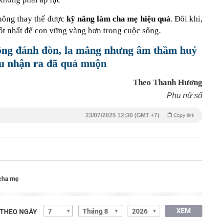
không thay thế được
kỹ năng làm cha mẹ hiệu quả
. Đôi khi,
 tốt nhất để con vững vàng hơn trong cuộc sống.
ông đánh đòn, la mắng nhưng âm thầm huỷ
au nhận ra đã quá muộn
Theo Thanh Hương
Phụ nữ số
23/07/2025 12:30 (GMT +7)
Copy link
 cha mẹ
XEM
 THEO NGÀY