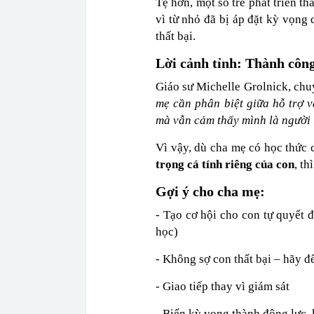
Tệ hơn, một số trẻ phát triển th
vì từ nhỏ đã bị áp đặt kỳ vọng
thất bại.
Lời cảnh tỉnh: Thành côn
Giáo sư Michelle Grolnick, chu
mẹ cần phân biệt giữa hỗ trợ v
mà vẫn cảm thấy mình là người 
Vì vậy, dù cha mẹ có học thức 
trọng cá tính riêng của con
, th
Gợi ý cho cha mẹ:
- Tạo cơ hội cho con tự quyết 
học)
- Không sợ con thất bại – hãy 
- Giao tiếp thay vì giám sát
- Biến kỳ vọng thành động lực,