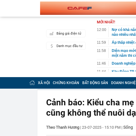
MỚI NHẤT!
12:00
Nợ có khả năn
Bảng giá điện tử
nào nhiều nhấ
11:59
Áp thấp nhiệt
Danh mục đầu tư
11:58
Diện mạo mới 
một năm thi c
11:46
Doanh nghiệp đ
11:44
Khu Đông TP. 
trường quý III
XÃ HỘI
CHỨNG KHOÁN
BẤT ĐỘNG SẢN
DOANH NGHIỆ
11:42
Siêu dự án LRT
thiên tai, sẵ
11:42
6 thứ càng kh
Cảnh báo: Kiểu cha mẹ n
11:41
Khoan xuống v
cũng không thể nuôi dạ
lộ mục tiêu t
11:37
Chi tiết 'kẻ t
Mode, giá chỉ 
Sống
Theo Thanh Hương
|
23-07-2025 - 15:10 PM
|
11:37
Công an Hà Nộ