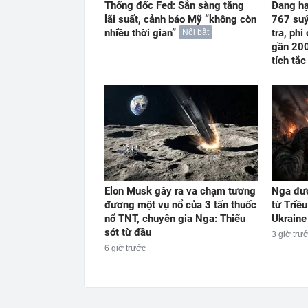
Thống đốc Fed: Sẵn sàng tăng
Đang hạ
lãi suất, cảnh báo Mỹ “không còn
767 suý
nhiều thời gian”
tra, phi
Nổi bật
gần 200
tích tắc
Elon Musk gây ra va chạm tương
Nga đượ
đương một vụ nổ của 3 tấn thuốc
từ Triề
nổ TNT, chuyên gia Nga: Thiếu
Ukraine
sót từ đầu
3 giờ trư
6 giờ trước