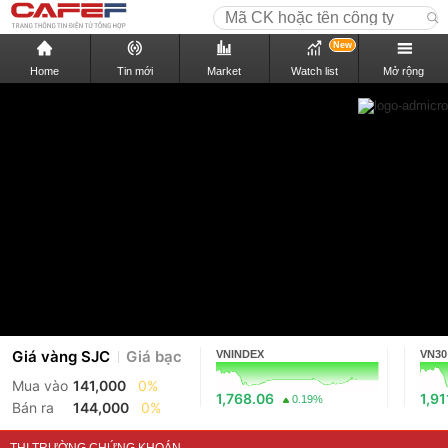
New
Home
Tin mới
Market
Watch list
Mở rộng
Giá vàng SJC
Giá bạc
VNINDEX
VN30
Mua vào
141,000
0%
1,768.06
1,91
0.19%
Bán ra
144,000
0%