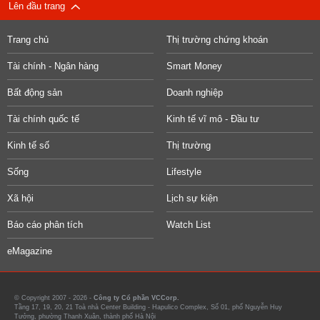
Lên đầu trang
Trang chủ
Thị trường chứng khoán
Tài chính - Ngân hàng
Smart Money
Bất động sản
Doanh nghiệp
Tài chính quốc tế
Kinh tế vĩ mô - Đầu tư
Kinh tế số
Thị trường
Sống
Lifestyle
Xã hội
Lịch sự kiện
Báo cáo phân tích
Watch List
eMagazine
© Copyright 2007 - 2026 -
Công ty Cổ phần VCCorp.
Tầng 17, 19, 20, 21 Toà nhà Center Building - Hapulico Complex, Số 01, phố Nguyễn Huy
Tưởng, phường Thanh Xuân, thành phố Hà Nội