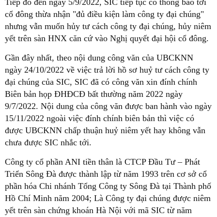
Tiếp đó đến ngày 5/9/2022, SIC tiếp tục có thông báo tới
cổ đông thừa nhận "đủ điều kiện làm công ty đại chúng"
nhưng vẫn muốn hủy tư cách công ty đại chúng, hủy niêm
yết trên sàn HNX căn cứ vào Nghị quyết đại hội cổ đông.
Gần đây nhất, theo nội dung công văn của UBCKNN
ngày 24/10/2022 về việc trả lời hồ sơ huỷ tư cách công ty
đại chúng của SIC, SIC đã có công văn xin đính chính
Biên bản họp ĐHĐCĐ bất thường năm 2022 ngày
9/7/2022. Nội dung của công văn được ban hành vào ngày
15/11/2022 ngoài việc đính chính biên bản thì việc có
được UBCKNN chấp thuận huỷ niêm yết hay không vẫn
chưa được SIC nhắc tới.
Công ty cổ phần ANI tiền thân là CTCP Đầu Tư – Phát
Triển Sông Đà được thành lập từ năm 1993 trên cơ sở cổ
phần hóa Chi nhánh Tổng Công ty Sông Đà tại Thành phố
Hồ Chí Minh năm 2004; Là Công ty đại chúng được niêm
yết trên sàn chứng khoán Hà Nội với mã SIC từ năm