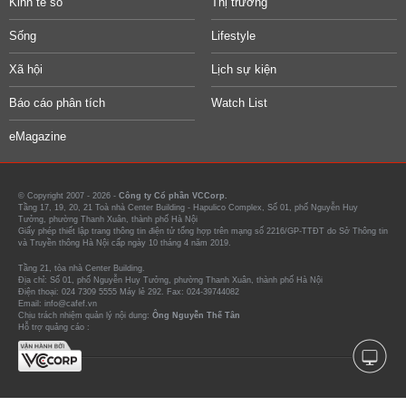
Kinh tế số
Thị trường
Sống
Lifestyle
Xã hội
Lịch sự kiện
Báo cáo phân tích
Watch List
eMagazine
© Copyright 2007 - 2026 -
Công ty Cổ phần VCCorp.
Tầng 17, 19, 20, 21 Toà nhà Center Building - Hapulico Complex, Số 01, phố Nguyễn Huy
Tưởng, phường Thanh Xuân, thành phố Hà Nội
Giấy phép thiết lập trang thông tin điện tử tổng hợp trên mạng số 2216/GP-TTĐT do Sở Thông tin
và Truyền thông Hà Nội cấp ngày 10 tháng 4 năm 2019.
Tầng 21, tòa nhà Center Building.
Địa chỉ: Số 01, phố Nguyễn Huy Tưởng, phường Thanh Xuân, thành phố Hà Nội
Điện thoại: 024 7309 5555 Máy lẻ 292. Fax: 024-39744082
Email: info@cafef.vn
Chịu trách nhiệm quản lý nội dung:
Ông Nguyễn Thế Tân
Hỗ trợ quảng cáo :