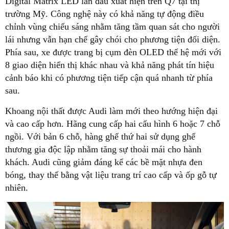
Digital Matrix LED lần đầu xuất hiện trên Q7 tại thị
trường Mỹ. Công nghệ này có khả năng tự động điều
chỉnh vùng chiếu sáng nhằm tăng tầm quan sát cho người
lái nhưng vẫn hạn chế gây chói cho phương tiện đối diện.
Phía sau, xe được trang bị cụm đèn OLED thế hệ mới với
8 giao diện hiển thị khác nhau và khả năng phát tín hiệu
cảnh báo khi có phương tiện tiếp cận quá nhanh từ phía
sau.
Khoang nội thất được Audi làm mới theo hướng hiện đại
và cao cấp hơn. Hãng cung cấp hai cấu hình 6 hoặc 7 chỗ
ngồi. Với bản 6 chỗ, hàng ghế thứ hai sử dụng ghế
thương gia độc lập nhằm tăng sự thoải mái cho hành
khách. Audi cũng giảm đáng kể các bề mặt nhựa đen
bóng, thay thế bằng vật liệu trang trí cao cấp và ốp gỗ tự
nhiên.