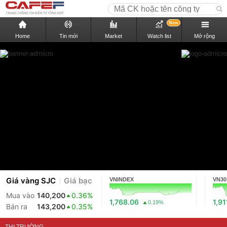
New
Home
Tin mới
Market
Watch list
Mở rộng
Giá vàng SJC
Giá bạc
VNINDEX
VN30
Mua vào
140,200
0.36%
1,768.06
1,91
0.19%
Bán ra
143,200
0.35%