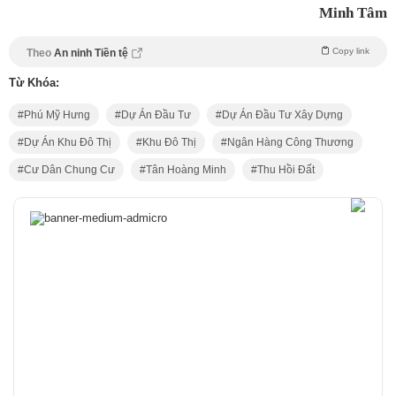
Minh Tâm
Copy link
Theo
An ninh Tiền tệ
Từ Khóa:
Phú Mỹ Hưng
Dự Án Đầu Tư
Dự Án Đầu Tư Xây Dựng
Dự Án Khu Đô Thị
Khu Đô Thị
Ngân Hàng Công Thương
Cư Dân Chung Cư
Tân Hoàng Minh
Thu Hồi Đất