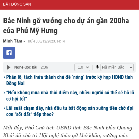
BẤT ĐỘNG SẢN
Bắc Ninh gỡ vướng cho dự án gần 200ha
của Phú Mỹ Hưng
THỨ 4 , 06/12/2023, 14:14
Minh Tâm
-
Nghe đọc bài
2:36
Phân lô, tách thửa thành chủ đề ‘nóng’ trước kỳ họp HĐND tỉnh
Đồng Nai
“Nếu không mua nhà thời điểm này, nhiều người có thể sẽ bỏ lỡ
cơ hội tốt”
Lãi suất chạm đáy, nhà đầu tư bất động sản xuống tiền chờ đợi
cơn “sốt đất” tiếp theo?
Mới đây, Phó Chủ tịch UBND tỉnh Bắc Ninh Đào Quang
Khải đã chủ trì Hội nghị tháo gỡ khó khăn, vướng mắc