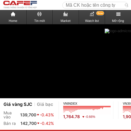
New
Home
Tin mới
Market
Watch list
Mở rộng
Giá vàng SJC
Giá bạc
VNINDEX
VN30
Mua
139,700
-0.43%
1,764.78
1,9
vào
-0.66%
Bán ra
142,700
-0.42%