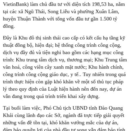
VietinBank) làm chủ đầu tư với diện tích 198,53 ha, nằm
tại các xã Ngũ Thái, Song Liễu và phường Xuân Lâm,
huyện Thuận Thành với tổng vốn đầu tư gần 1.500 tỷ
đồng.
Đây là Khu đô thị sinh thái cao cấp có kết cấu hạ tầng kỹ
thuật đồng bộ, hiện đại; hệ thống công trình công cộng,
dịch vụ đầy đủ và tiện nghi bao gồm các hạng mục công
trình: Khu trung tâm dịch vụ, thương mại; Khu Trung tâm
văn hoá, công viên cây xanh mặt nước; Khu hành chính,
công trình công cộng giáo dục, y tế.. Tuy nhiên trong quá
trình thực hiện còn gặp khó khăn về một số thủ tục pháp
lý theo quy định của Luật hiện hành nên đến nay, dự án
vẫn đang trong quá trình triển khai xây dựng.
Tại buổi làm việc, Phó Chủ tịch UBND tỉnh Đào Quang
Khải cùng lãnh đạo các Sở, ngành đã trực tiếp giải quyết
những vấn đề tồn tại, khó khăn vướng mắc của dự án,
đảm bảo quyền lợi của nhà đầu tư song vẫn đảm bảo tính