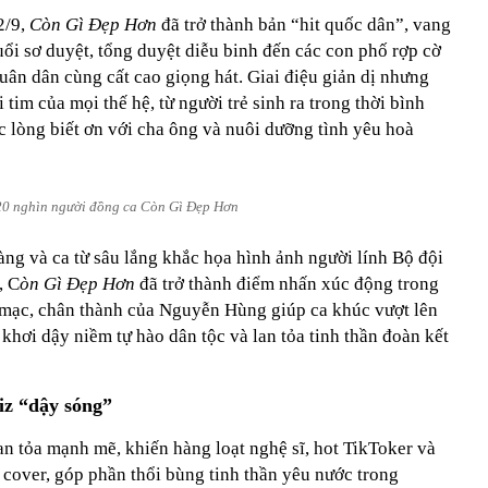
2/9,
Còn Gì Đẹp Hơn
đã trở thành bản “hit quốc dân”, vang
ổi sơ duyệt, tổng duyệt diễu binh đến các con phố rợp cờ
uân dân cùng cất cao giọng hát. Giai điệu giản dị nhưng
 tim của mọi thế hệ, từ người trẻ sinh ra trong thời bình
c lòng biết ơn với cha ông và nuôi dưỡng tình yêu hoà
0 nghìn người đồng ca Còn Gì Đẹp Hơn
àng và ca từ sâu lắng khắc họa hình ảnh người lính Bộ đội
, C
òn Gì Đẹp Hơn
đã trở thành điểm nhấn xúc động trong
 mạc, chân thành của Nguyễn Hùng giúp ca khúc vượt lên
 khơi dậy niềm tự hào dân tộc và lan tỏa tinh thần đoàn kết
iz “dậy sóng”
an tỏa mạnh mẽ, khiến hàng loạt nghệ sĩ, hot TikToker và
 cover, góp phần thổi bùng tinh thần yêu nước trong