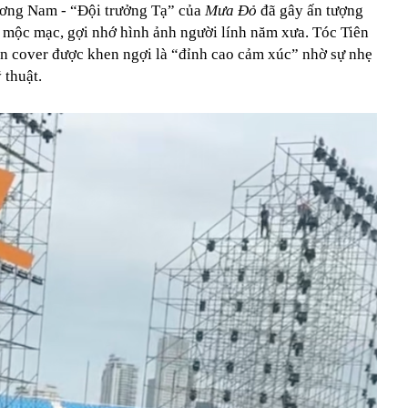
ương Nam - “Đội trưởng Tạ” của
Mưa Đỏ
đã gây ấn tượng
r mộc mạc, gợi nhớ hình ảnh người lính năm xưa. Tóc Tiên
ản cover được khen ngợi là “đỉnh cao cảm xúc” nhờ sự nhẹ
 thuật.