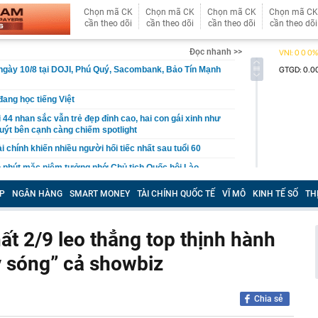
Chọn mã CK
Chọn mã CK
Chọn mã CK
Chọn mã CK
cần theo dõi
cần theo dõi
cần theo dõi
cần theo dõi
Đọc nhanh >>
ngày 10/8 tại DOJI, Phú Quý, Sacombank, Bảo Tín Mạnh
ang học tiếng Việt
 44 nhan sắc vẫn trẻ đẹp đỉnh cao, hai con gái xinh như
uýt bên cạnh càng chiếm spotlight
ài chính khiến nhiều người hối tiếc nhất sau tuổi 60
 phút mặc niệm tưởng nhớ Chủ tịch Quốc hội Lào
 Phomvihane
P
NGÂN HÀNG
SMART MONEY
TÀI CHÍNH QUỐC TẾ
VĨ MÔ
KINH TẾ SỐ
TH
m ngôi số 2 ASEAN ở thị trường này: Vietnam Airlines
 1 tiêu chí
đoàn Mỹ Hạnh "vẽ" dự án trồng sâm Ngọc Linh, lừa nhà
ất 2/9 leo thẳng top thịnh hành
n gần 1.300 tỷ đồng
y sóng” cả showbiz
g viral thực chất chỉ có một người ngồi trả lời hàng
 cảm” hơn với các dữ liệu lạm phát, lãi suất
Chia sẻ
g trước sự thay đổi của TP.HCM