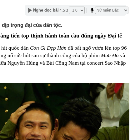
nh thiết kế, thanh niên Hà Nội được mẹ trả 30 triệu
ể bỏ việc về bán phở
4:20
Nghe đọc bài
n Thành làm phim về Tóc Tiên, netizen liền soi hint Trần
ng chính
 dịp trọng đại của dân tộc.
pper Việt huyền thoại
ẳng tiến top thịnh hành toàn cầu đúng ngày Đại lễ
7km ở miền Trung được truyền thông Mỹ vinh danh
 ủng hộ nhịp hồi phục trong tháng 8, CTCK chỉ tên nhóm
n hit quốc dân
Còn Gì Đẹp Hơn
đã bất ngờ vươn lên top 96
ể dẫn dắt dòng tiền
ùng nổ sức hút sau sự thành công của bộ phim
Mưa Đỏ
và
ắt hướng tới mục tiêu 1.500 container vận tải liên vận
 giữa Nguyễn Hùng và Bùi Công Nam tại concert Sao Nhập
hóm người lao động được hỗ trợ tới 4,5 triệu đồng/tháng
 Điều kiện là gì?
ệt cưới vợ kém 37 tuổi, tậu biệt thự 4 tầng đẹp ngất
 thành
có thể cất cánh tại châu Âu từ năm 2030
o tin vui đến Việt Nam