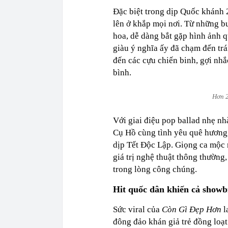
Đặc biệt trong dịp Quốc khánh 
lên ở khắp mọi nơi. Từ những bu
hoa, dễ dàng bắt gặp hình ảnh q
giàu ý nghĩa ấy đã chạm đến trái
đến các cựu chiến binh, gợi nhắ
bình.
Hơn 2
Với giai điệu pop ballad nhẹ nh
Cụ Hồ cùng tình yêu quê hương
dịp Tết Độc Lập. Giọng ca mộc
giá trị nghệ thuật thông thường,
trong lòng công chúng.
Hit quốc dân khiến cả showb
Sức viral của
Còn Gì Đẹp Hơn
l
đông đảo khán giả trẻ đồng loạt