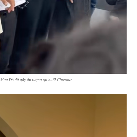
Mưa Đỏ đã gây ấn tượng tại buổi Cinetour