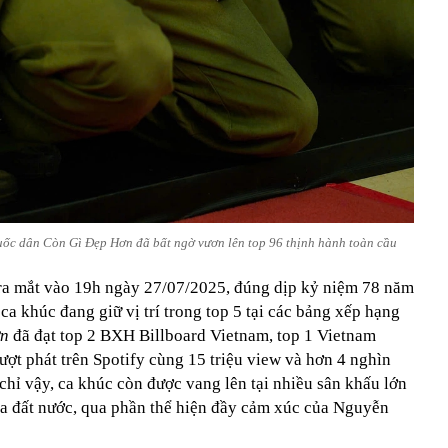
quốc dân Còn Gì Đẹp Hơn đã bất ngờ vươn lên top 96 thịnh hành toàn cầu
a mắt vào 19h ngày 27/07/2025, đúng dịp kỷ niệm 78 năm
ca khúc đang giữ vị trí trong top 5 tại các bảng xếp hạng
ơn
đã đạt top 2 BXH Billboard Vietnam, top 1 Vietnam
lượt phát trên Spotify cùng 15 triệu view và hơn 4 nghìn
hỉ vậy, ca khúc còn được vang lên tại nhiều sân khấu lớn
của đất nước, qua phần thể hiện đầy cảm xúc của Nguyễn