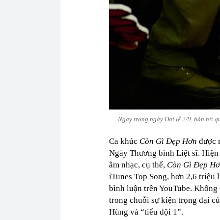
Ngay trong ngày Đại lễ 2/9, bản hit 
Ca khúc
Còn Gì Đẹp Hơn
được r
Ngày Thương binh Liệt sĩ. Hiện 
âm nhạc, cụ thể,
Còn Gì Đẹp H
iTunes Top Song, hơn 2,6 triệu 
bình luận trên YouTube. Không c
trong chuỗi sự kiện trọng đại 
Hùng và “tiểu đội 1”.