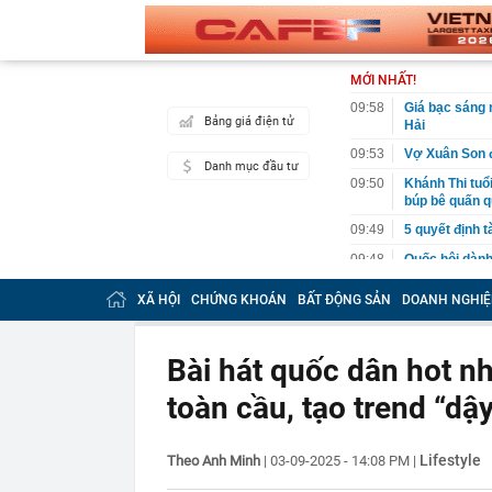
MỚI NHẤT!
09:58
Giá bạc sáng 
Bảng giá điện tử
Hải
09:53
Vợ Xuân Son đ
Danh mục đầu tư
09:50
Khánh Thi tuổi
búp bê quấn q
09:49
5 quyết định t
09:48
Quốc hội dành
Xaysomphone
XÃ HỘI
CHỨNG KHOÁN
BẤT ĐỘNG SẢN
DOANH NGHIỆ
09:47
Việt Nam chiế
cũng dẫn đầu ở
09:45
Chủ tịch Tập 
Bài hát quốc dân hot nh
đầu tư góp vố
toàn cầu, tạo trend “dậ
09:41
Chatbot AI đan
nghìn câu hỏi
09:40
Giá bạc “nhạy
Lifestyle
Theo Anh Minh
|
03-09-2025 - 14:08 PM
|
09:40
Chế Linh mừn