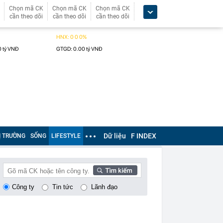
Chọn mã CK
Chọn mã CK
Chọn mã CK
cần theo dõi
cần theo dõi
cần theo dõi
Dữ liệu
F INDEX
Ị TRƯỜNG
SỐNG
LIFESTYLE
Công ty
Tin tức
Lãnh đạo