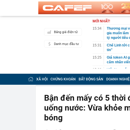
MỚI NHẤT!
15:34
Thương mại vớ
Bảng giá điện tử
gia muốn làm 
tỷ người tiêu
Danh mục đầu tư
15:31
Chế Linh tới 
tin"
15:25
Giá token AI g
cấm nhân viên
15:23
Việt Nam sắp c
đầu tư: Xây d
XÃ HỘI
CHỨNG KHOÁN
BẤT ĐỘNG SẢN
DOANH NGHIỆ
15:23
Bộ GD&ĐT công
15:20
Cảnh tượng ki
Anh: Khói đen
Bận đến mấy có 5 thời 
15:18
Bắt môi giới 
uống nước: Vừa khỏe m
15:15
Hanoi Metro l
bóng
15:15
Hầm xuyên núi
nào?
15:11
Đấu giá đôi h