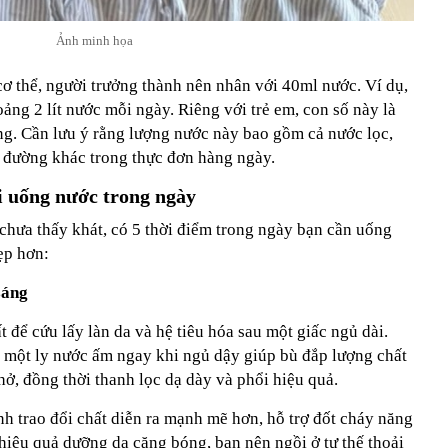
Ảnh minh họa
cơ thể, người trưởng thành nên nhân với 40ml nước. Ví dụ,
ng 2 lít nước mỗi ngày. Riêng với trẻ em, con số này là
g. Cần lưu ý rằng lượng nước này bao gồm cả nước lọc,
 đường khác trong thực đơn hàng ngày.
i uống nước trong ngày
chưa thấy khát, có 5 thời điểm trong ngày bạn cần uống
ẹp hơn:
sáng
 để cứu lấy làn da và hệ tiêu hóa sau một giấc ngủ dài.
g một ly nước ấm ngay khi ngủ dậy giúp bù đắp lượng chất
hở, đồng thời thanh lọc dạ dày và phổi hiệu quả.
nh trao đổi chất diễn ra mạnh mẽ hơn, hỗ trợ đốt cháy năng
hiệu quả dưỡng da căng bóng, bạn nên ngồi ở tư thế thoải