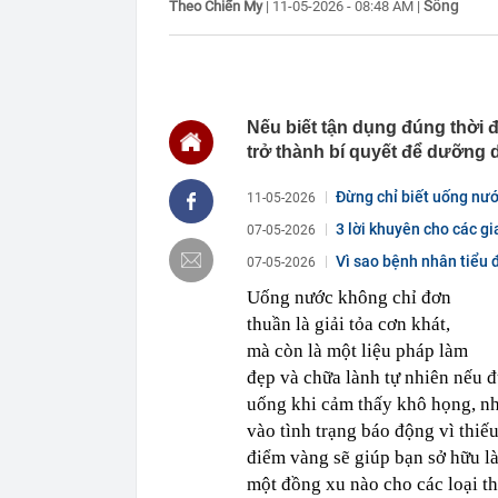
Sống
Theo Chiến My
|
11-05-2026 - 08:48 AM
|
15:10
Vì sao khách 
Nhật thì khôn
15:05
Bắt giam nữ 
14:58
CEO MB: Lãi s
lớn trong nửa
Nếu biết tận dụng đúng thời 
trở thành bí quyết để dưỡng 
14:56
Doãn Hải My đ
visual "cam t
Đừng chỉ biết uống nước
11-05-2026
14:46
Một “đại gia”
tháng 7
3 lời khuyên cho các g
07-05-2026
14:46
20 trường đại
Vì sao bệnh nhân tiểu
07-05-2026
ngày 9/8
14:45
Bảo hiểm Quân
Uống nước không chỉ đơn
thuần là giải tỏa cơn khát,
14:45
Thông báo mới
mà còn là một liệu pháp làm
14:45
Nga tấn công 
đẹp và chữa lành tự nhiên nếu đ
14:45
Thời gian nghỉ
uống khi cảm thấy khô họng, như
vào tình trạng báo động vì thiế
điểm vàng sẽ giúp bạn sở hữu l
một đồng xu nào cho các loại t