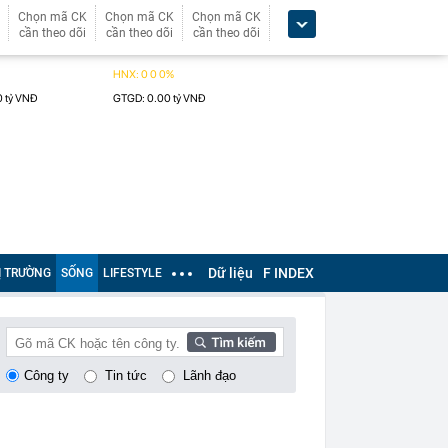
Chọn mã CK
Chọn mã CK
Chọn mã CK
cần theo dõi
cần theo dõi
cần theo dõi
Dữ liệu
F INDEX
Ị TRƯỜNG
SỐNG
LIFESTYLE
Công ty
Tin tức
Lãnh đạo