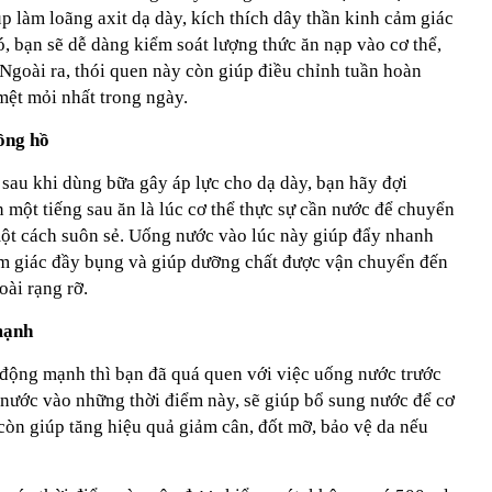
p làm loãng axit dạ dày, kích thích dây thần kinh cảm giác
, bạn sẽ dễ dàng kiểm soát lượng thức ăn nạp vào cơ thể,
. Ngoài ra, thói quen này còn giúp điều chỉnh tuần hoàn
mệt mỏi nhất trong ngày.
đồng hồ
sau khi dùng bữa gây áp lực cho dạ dày, bạn hãy đợi
 một tiếng sau ăn là lúc cơ thể thực sự cần nước để chuyển
ột cách suôn sẻ. Uống nước vào lúc này giúp đẩy nhanh
cảm giác đầy bụng và giúp dưỡng chất được vận chuyển đến
oài rạng rỡ.
mạnh
n động mạnh thì bạn đã quá quen với việc uống nước trước
 nước vào những thời điểm này, sẽ giúp bổ sung nước để cơ
còn giúp tăng hiệu quả giảm cân, đốt mỡ, bảo vệ da nếu