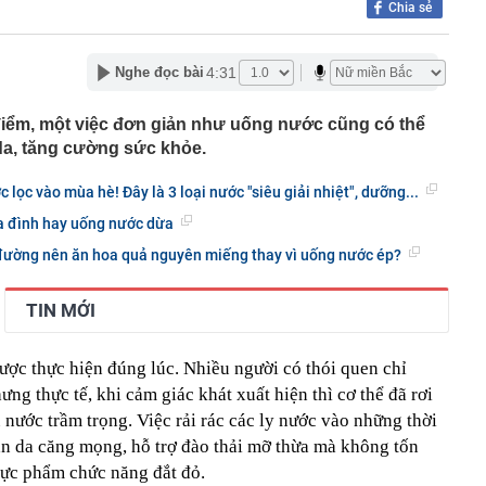
Chia sẻ
Tây đến Việt Nam là phải thuê xe máy còn khách Hàn,
g?
4:31
Nghe đọc bài
TikToker Phượng Nguyễn
uất khó tăng thêm, nhưng thanh khoản vẫn là bài toán
 cuối năm
điểm, một việc đơn giản như uống nước cũng có thể
da, tăng cường sức khỏe.
eo túi hàng hiệu, bế con đến khách sạn gặp Văn Hậu,
hường" có còn xinh đẹp như ảnh tự đăng?
 lọc vào mùa hè! Đây là 3 loại nước "siêu giải nhiệt", dưỡng...
 Việt bán điều hòa, máy lạnh kiếm 330 tỷ đồng mỗi ngày
ia đình hay uống nước dừa
 học dự kiến lịch công bố điểm chuẩn 2026, sớm nhất từ
 đường nên ăn hoa quả nguyên miếng thay vì uống nước ép?
 đội (MIC) chốt ngày trả cổ tức bằng tiền mặt tỷ lệ 10%
TIN MỚI
 nhất về lịch nghỉ lễ Quốc khánh năm 2026
cơ sở năng lượng trọng yếu của Ukraine
ược thực hiện đúng lúc. Nhiều người có thói quen chỉ
 và chế độ thai sản khi sinh con thứ hai
ng thực tế, khi cảm giác khát xuất hiện thì cơ thể đã rơi
u nước trầm trọng. Việc rải rác các ly nước vào những thời
àn da căng mọng, hỗ trợ đào thải mỡ thừa mà không tốn
hực phẩm chức năng đắt đỏ.