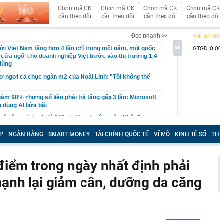
Chọn mã CK
Chọn mã CK
Chọn mã CK
Chọn mã CK
cần theo dõi
cần theo dõi
cần theo dõi
cần theo dõi
Đọc nhanh >>
i Việt Nam tăng hơn 4 lần chỉ trong một năm, một quốc
'cửa ngõ' cho doanh nghiệp Việt bước vào thị trường 1,4
 dùng
cơ ngơi cả chục ngàn m2 của Hoài Linh: "Tôi không thể
iảm 98% nhưng số tiền phải trả tăng gấp 3 lần: Microsoft
 dùng AI bừa bãi
ó công trình trị giá 940 tỷ đồng do tập đoàn Nhật Bản
ựng thần tốc trong 1 năm, tạo ra 800 cơ hội việc làm
P
NGÂN HÀNG
SMART MONEY
TÀI CHÍNH QUỐC TẾ
VĨ MÔ
KINH TẾ SỐ
TH
 bố thời gian dự kiến thi tốt nghiệp THPT năm 2027
nh hoàng trong vụ cháy lớn giữa trung tâm thành phố tại
 cuồn cuộn bao trùm, một phần toà nhà đổ sập
điểm trong ngày nhất định phải
Hà Thị Thu Hiền SN 1992 khi vừa về nước
ạnh lại giảm cân, dưỡng da căng
ập kỷ lục về lượng khách và lợi nhuận
 Tam Đảo nối Thái Nguyên - Phú Thọ - Hà Nội như thế
oa tai đính kim cương của bà Trương Mỹ Lan