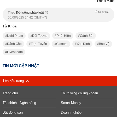
Đinh Anh
Copy link
Theo
Đời sống pháp luật
06/08/2025 14:42 (GMT +7)
Từ Khóa:
Nghi Phạm
Đối Tượng
Phát Hiện
Cảnh Sát
Đánh Cắp
Trực Tuyến
Camera
Xác Định
Bảo Vệ
Livestream
TIN MỚI CẬP NHẬT
Lên đầu trang
Trang chủ
Thị trường chứng khoán
Tài chính - Ngân hàng
Smart Money
Bất động sản
Doanh nghiệp