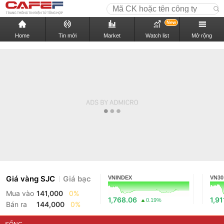
New
Home
Tin mới
Market
Watch list
Mở rộng
Giá vàng SJC
Giá bạc
VNINDEX
VN30
Mua vào
141,000
0%
1,768.06
1,91
0.19%
Bán ra
144,000
0%