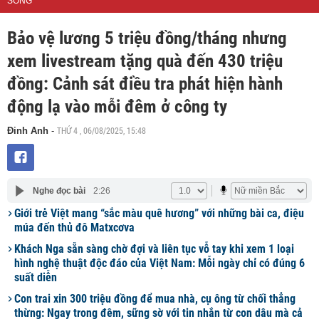
SỐNG
Bảo vệ lương 5 triệu đồng/tháng nhưng
xem livestream tặng quà đến 430 triệu
đồng: Cảnh sát điều tra phát hiện hành
động lạ vào mỗi đêm ở công ty
THỨ 4 , 06/08/2025, 15:48
Đinh Anh
-
Nghe đọc bài
2:26
Giới trẻ Việt mang “sắc màu quê hương” với những bài ca, điệu
múa đến thủ đô Matxcơva
Khách Nga sẵn sàng chờ đợi và liên tục vỗ tay khi xem 1 loại
hình nghệ thuật độc đáo của Việt Nam: Mỗi ngày chỉ có đúng 6
suất diễn
Con trai xin 300 triệu đồng để mua nhà, cụ ông từ chối thẳng
thừng: Ngay trong đêm, sững sờ với tin nhắn từ con dâu mà cả