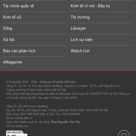
Tài chính quốc tế
Kinh tế vĩ mô - Đầu tư
Kinh tế số
Thị trường
Sống
Lifestyle
Xã hội
Lịch sự kiện
Báo cáo phân tích
Watch List
eMagazine
© Copyright 2007 - 2026 -
Công ty Cổ phần VCCorp.
Tầng 17, 19, 20, 21 Toà nhà Center Building - Hapulico Complex, Số 01, phố Nguyễn Huy
Tưởng, phường Thanh Xuân, thành phố Hà Nội
Giấy phép thiết lập trang thông tin điện tử tổng hợp trên mạng số 2216/GP-TTĐT do Sở Thông tin
và Truyền thông Hà Nội cấp ngày 10 tháng 4 năm 2019.
Tầng 21, tòa nhà Center Building.
Địa chỉ: Số 01, phố Nguyễn Huy Tưởng, phường Thanh Xuân, thành phố Hà Nội
Điện thoại: 024 7309 5555 Máy lẻ 292. Fax: 024-39744082
Email: info@cafef.vn
Chịu trách nhiệm quản lý nội dung:
Ông Nguyễn Thế Tân
Hỗ trợ quảng cáo :