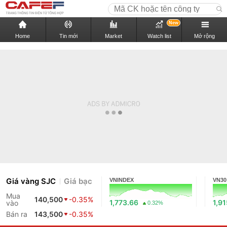
New
Home
Tin mới
Market
Watch list
Mở rộng
Giá vàng SJC
Giá bạc
VNINDEX
VN30
Mua
140,500
-0.35%
1,773.66
1,9
vào
0.32%
Bán ra
143,500
-0.35%