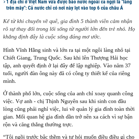
1 địa chỉ ở Việt Nam vừa được báo nước ngoài ca ngợi là "làng
trên mây": Cả nước chỉ có nơi này lọt vào top 6 của châu Á
Kể từ khi chuyển về quê, gia đình 5 thành viên cảm nhận
rõ sự thay đổi trong lối sống từ người lớn đến trẻ nhỏ. Họ
khẳng định đây là cuộc sống đáng mơ ước.
Hình Vĩnh Hằng sinh và lớn ra tại một ngôi làng nhỏ tại
Chiết Giang, Trung Quốc. Sau khi lên Thượng Hải học
tập, anh quyết định ở lại đây để lập nghiệp. Vào năm 37
tuổi, người đàn ông này đã có công ty thiết kế của riêng
mình.
Ở thành phố lớn, cuộc sống của anh chỉ xoay quanh công
việc. Vợ anh - chị Thịnh Nguyên sau khi sinh con đầu
lòng cũng phải nghỉ việc, lui về quản lý gia đình toàn thời
gian. Mối quan hệ gia đình dần trở nên xa cách vì sự bận
rộn và căng thẳng thường trực.
“Tôi ngồi trước bậc thềm và tự hỏi muốn điều điều gì cho