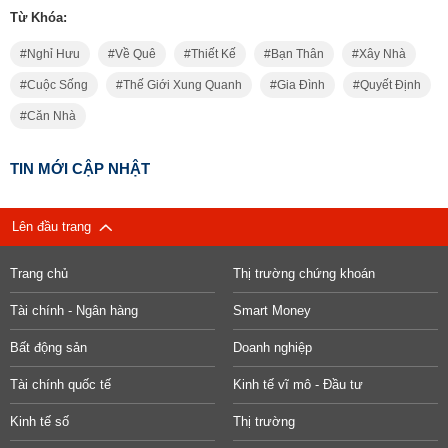
Từ Khóa:
Nghỉ Hưu
Về Quê
Thiết Kế
Bạn Thân
Xây Nhà
Cuộc Sống
Thế Giới Xung Quanh
Gia Đình
Quyết Định
Căn Nhà
TIN MỚI CẬP NHẬT
Lên đầu trang
Trang chủ
Thị trường chứng khoán
Tài chính - Ngân hàng
Smart Money
Bất động sản
Doanh nghiệp
Tài chính quốc tế
Kinh tế vĩ mô - Đầu tư
Kinh tế số
Thị trường