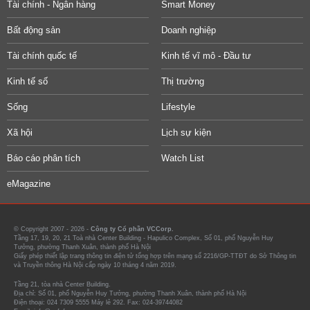
Tài chính - Ngân hàng
Smart Money
Bất động sản
Doanh nghiệp
Tài chính quốc tế
Kinh tế vĩ mô - Đầu tư
Kinh tế số
Thị trường
Sống
Lifestyle
Xã hội
Lịch sự kiện
Báo cáo phân tích
Watch List
eMagazine
© Copyright 2007 - 2026 -
Công ty Cổ phần VCCorp.
Tầng 17, 19, 20, 21 Toà nhà Center Building - Hapulico Complex, Số 01, phố Nguyễn Huy
Tưởng, phường Thanh Xuân, thành phố Hà Nội
Giấy phép thiết lập trang thông tin điện tử tổng hợp trên mạng số 2216/GP-TTĐT do Sở Thông tin
và Truyền thông Hà Nội cấp ngày 10 tháng 4 năm 2019.
Tầng 21, tòa nhà Center Building.
Địa chỉ: Số 01, phố Nguyễn Huy Tưởng, phường Thanh Xuân, thành phố Hà Nội
Điện thoại: 024 7309 5555 Máy lẻ 292. Fax: 024-39744082