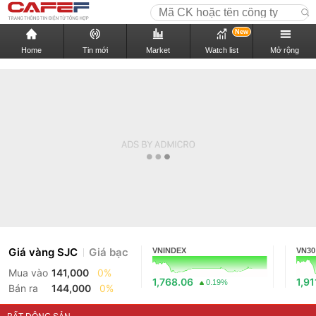
New
Home
Tin mới
Market
Watch list
Mở rộng
Giá vàng SJC
Giá bạc
VNINDEX
VN30
Mua vào
141,000
0%
1,768.06
1,91
0.19%
Bán ra
144,000
0%