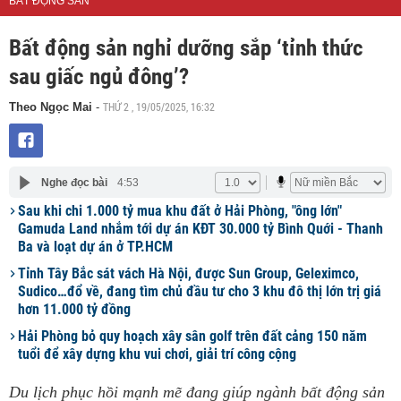
BẤT ĐỘNG SẢN
Bất động sản nghỉ dưỡng sắp ‘tỉnh thức
sau giấc ngủ đông’?
THỨ 2 , 19/05/2025, 16:32
Theo Ngọc Mai
-
Nghe đọc bài
4:53
Sau khi chi 1.000 tỷ mua khu đất ở Hải Phòng, "ông lớn"
Gamuda Land nhắm tới dự án KĐT 30.000 tỷ Bình Quới - Thanh
Ba và loạt dự án ở TP.HCM
Tỉnh Tây Bắc sát vách Hà Nội, được Sun Group, Geleximco,
Sudico…đổ về, đang tìm chủ đầu tư cho 3 khu đô thị lớn trị giá
hơn 11.000 tỷ đồng
Hải Phòng bỏ quy hoạch xây sân golf trên đất cảng 150 năm
tuổi để xây dựng khu vui chơi, giải trí công cộng
Du lịch phục hồi mạnh mẽ đang giúp ngành bất động sản