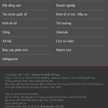
Bất động sản
Doanh nghiệp
Tài chính quốc tế
Kinh tế vĩ mô - Đầu tư
Kinh tế số
Thị trường
Sống
Lifestyle
Xã hội
Lịch sự kiện
Báo cáo phân tích
Watch List
eMagazine
© Copyright 2007 - 2026 -
Công ty Cổ phần VCCorp.
Tầng 17, 19, 20, 21 Toà nhà Center Building - Hapulico Complex, Số 01, phố Nguyễn Huy
Tưởng, phường Thanh Xuân, thành phố Hà Nội
Giấy phép thiết lập trang thông tin điện tử tổng hợp trên mạng số 2216/GP-TTĐT do Sở Thông tin
và Truyền thông Hà Nội cấp ngày 10 tháng 4 năm 2019.
Tầng 21, tòa nhà Center Building.
Địa chỉ: Số 01, phố Nguyễn Huy Tưởng, phường Thanh Xuân, thành phố Hà Nội
Điện thoại: 024 7309 5555 Máy lẻ 292. Fax: 024-39744082
Email: info@cafef.vn
Chịu trách nhiệm quản lý nội dung:
Ông Nguyễn Thế Tân