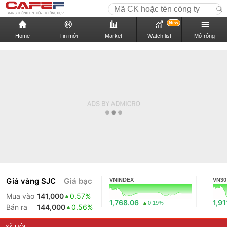
New
Home
Tin mới
Market
Watch list
Mở rộng
Giá vàng SJC
Giá bạc
VNINDEX
VN30
Mua vào
141,000
0.57%
1,768.06
1,91
0.19%
Bán ra
144,000
0.56%