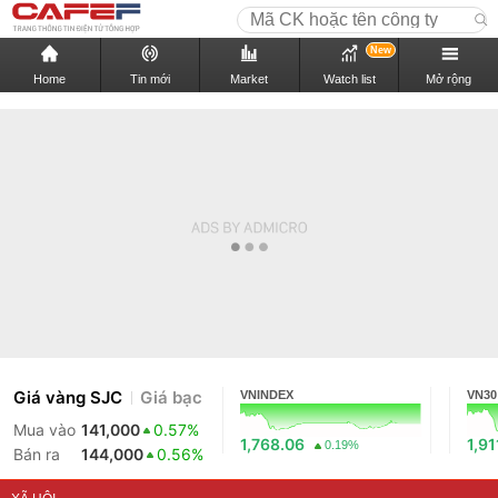
New
Home
Tin mới
Market
Watch list
Mở rộng
Giá vàng SJC
Giá bạc
VNINDEX
VN30
Mua vào
141,000
0.57%
1,768.06
1,91
0.19%
Bán ra
144,000
0.56%