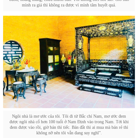
mình ra giá thì không ra được vì mình tâm huyết quá.
Ngôi nhà là mơ ước của tôi. Tôi đi từ Bắc chí Nam, mơ ước đem
được ngôi nhà cổ hơn 100 tuổi ở Nam Định vào trong Nam. Tới khi
đem được vào rồi, giờ bán thì tiếc. Bán đắt thì ai mua mà bán rẻ thì
không nỡ nên tôi vẫn đang suy nghĩ”.