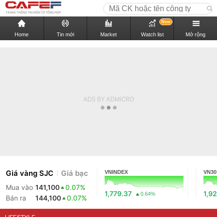
New
Home
Tin mới
Market
Watch list
Mở rộng
Giá vàng SJC
Giá bạc
VNINDEX
VN30
Mua vào
141,100
0.07%
1,779.37
1,92
0.64%
Bán ra
144,100
0.07%