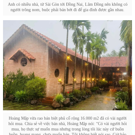
Anh có nhiều nhà, từ Sài Gòn tới Đồng Nai, Lâm Đồng nên không có
người trông nom, buộc phải bán bớt đi để gia đình được gần nhau.
Hoàng Mập vừa rao bán biệt phủ cổ rộng 16.000 m2 đã có vài người
hỏi mua. Chia sẻ về việc bán nhà, Hoàng Mập nói: “Có vài người hỏi
mua, họ thực sự muốn mua nhưng trong lòng tôi lúc này cứ buồn
buồn, hoang mang, chưa muốn bán. Tôi không biết nói sao. Giờ bảo