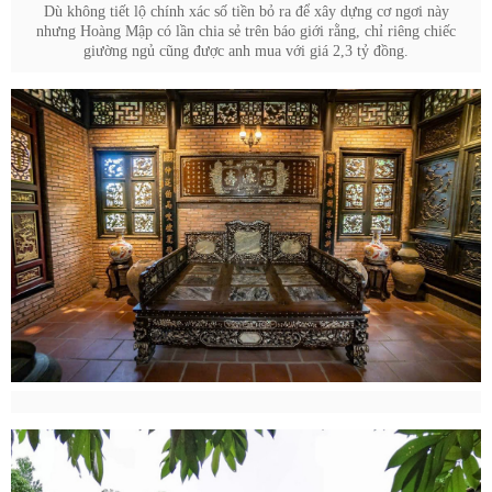
Dù không tiết lộ chính xác số tiền bỏ ra để xây dựng cơ ngơi này
nhưng Hoàng Mập có lần chia sẻ trên báo giới rằng, chỉ riêng chiếc
giường ngủ cũng được anh mua với giá 2,3 tỷ đồng.