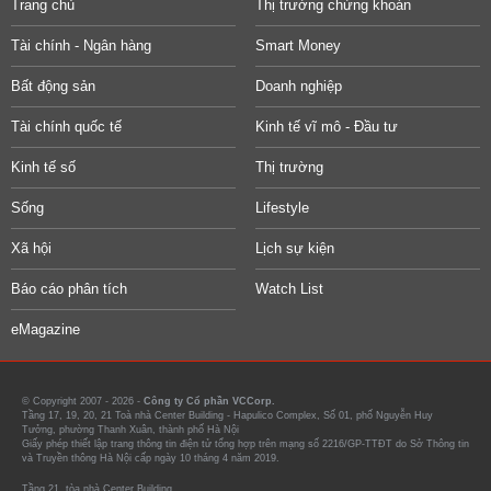
Trang chủ
Thị trường chứng khoán
Tài chính - Ngân hàng
Smart Money
Bất động sản
Doanh nghiệp
Tài chính quốc tế
Kinh tế vĩ mô - Đầu tư
Kinh tế số
Thị trường
Sống
Lifestyle
Xã hội
Lịch sự kiện
Báo cáo phân tích
Watch List
eMagazine
© Copyright 2007 - 2026 -
Công ty Cổ phần VCCorp.
Tầng 17, 19, 20, 21 Toà nhà Center Building - Hapulico Complex, Số 01, phố Nguyễn Huy
Tưởng, phường Thanh Xuân, thành phố Hà Nội
Giấy phép thiết lập trang thông tin điện tử tổng hợp trên mạng số 2216/GP-TTĐT do Sở Thông tin
và Truyền thông Hà Nội cấp ngày 10 tháng 4 năm 2019.
Tầng 21, tòa nhà Center Building.