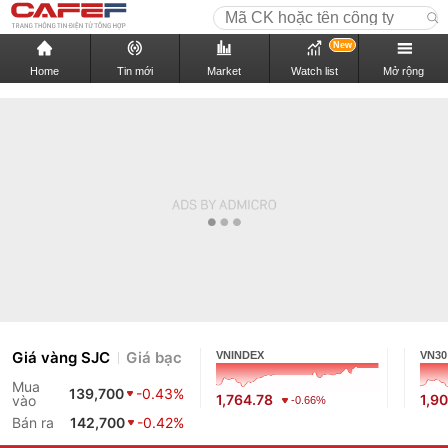
New
Home
Tin mới
Market
Watch list
Mở rộng
Giá vàng SJC
Giá bạc
VNINDEX
VN30
Mua
139,700
-0.43%
1,764.78
1,9
vào
-0.66%
Bán ra
142,700
-0.42%