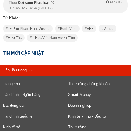
Copy link
Theo
Đời sống Pháp luật
01/04/2025 14:54 (GMT +7)
Từ Khóa:
Tỷ Phú Phạm Nhật Vượng
Bệnh Viện
VFF
Vimec
Hợp Tác
Y Học Việt Nam Vươn Tầm
TIN MỚI CẬP NHẬT
Lên đầu trang
Trang chủ
Thị trường chứng khoán
Tài chính - Ngân hàng
Smart Money
Bất động sản
Doanh nghiệp
Tài chính quốc tế
Kinh tế vĩ mô - Đầu tư
Kinh tế số
Thị trường