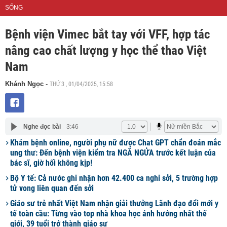
SỐNG
Bệnh viện Vimec bắt tay với VFF, hợp tác
nâng cao chất lượng y học thể thao Việt
Nam
THỨ 3 , 01/04/2025, 15:58
Khánh Ngọc
-
Nghe đọc bài
3:46
Khám bệnh online, người phụ nữ được Chat GPT chẩn đoán mắc
ung thư: Đến bệnh viện kiểm tra NGÃ NGỬA trước kết luận của
bác sĩ, giờ hối không kịp!
Bộ Y tế: Cả nước ghi nhận hơn 42.400 ca nghi sởi, 5 trường hợp
tử vong liên quan đến sởi
Giáo sư trẻ nhất Việt Nam nhận giải thưởng Lãnh đạo đổi mới y
tế toàn cầu: Từng vào top nhà khoa học ảnh hưởng nhất thế
giới, 39 tuổi trở thành giáo sư