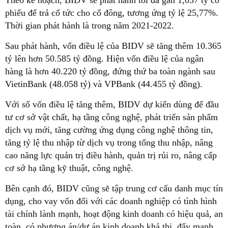
phiếu để trả cổ tức cho cổ đông, tương ứng tỷ lệ 25,77%.
Thời gian phát hành là trong năm 2021-2022.
Sau phát hành, vốn điều lệ của BIDV sẽ tăng thêm 10.365
tỷ lên hơn 50.585 tỷ đồng. Hiện vốn điều lệ của ngân
hàng là hơn 40.220 tỷ đồng, đứng thứ ba toàn ngành sau
VietinBank (48.058 tỷ) và VPBank (44.455 tỷ đồng).
Với số vốn điều lệ tăng thêm, BIDV dự kiến dùng để đầu
tư cơ sở vật chất, hạ tầng công nghệ, phát triển sản phẩm
dịch vụ mới, tăng cường ứng dụng công nghệ thông tin,
tăng tỷ lệ thu nhập từ dịch vụ trong tổng thu nhập, nâng
cao năng lực quản trị điều hành, quản trị rủi ro, nâng cấp
cơ sở hạ tầng kỹ thuật, công nghệ.
Bên cạnh đó, BIDV cũng sẽ tập trung cơ cấu danh mục tín
dụng, cho vay vốn đối với các doanh nghiệp có tình hình
tài chính lành mạnh, hoạt động kinh doanh có hiệu quả, an
toàn, có phương án/dự án kinh doanh khả thi, đẩy mạnh