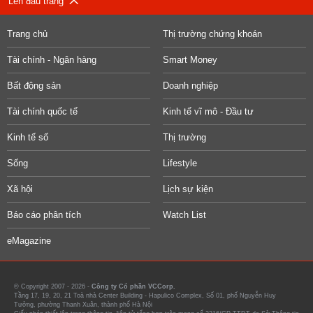
Lên đầu trang
Trang chủ
Thị trường chứng khoán
Tài chính - Ngân hàng
Smart Money
Bất động sản
Doanh nghiệp
Tài chính quốc tế
Kinh tế vĩ mô - Đầu tư
Kinh tế số
Thị trường
Sống
Lifestyle
Xã hội
Lịch sự kiện
Báo cáo phân tích
Watch List
eMagazine
© Copyright 2007 - 2026 -
Công ty Cổ phần VCCorp.
Tầng 17, 19, 20, 21 Toà nhà Center Building - Hapulico Complex, Số 01, phố Nguyễn Huy
Tưởng, phường Thanh Xuân, thành phố Hà Nội