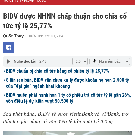
TÀI CHÍNH - NGÂN HÀNG
BIDV được NHNN chấp thuận cho chia cổ
tức tỷ lệ 25,77%
THỨ 5 , 09/12/2021, 21:47
Quốc Thụy
-
Nghe đọc bài
2:48
BIDV chuẩn bị chia cổ tức bằng cổ phiếu tỷ lệ 25,77%
8 lần rao bán, BIDV vẫn chưa xử lý được khoản nợ hơn 2.500 tỷ
của ''đại gia'' ngành khai khoáng
BIDV muốn phát hành hơn 1 tỷ cổ phiếu trả cổ tức tỷ lệ gần 26%,
vốn điều lệ dự kiến vượt 50.500 tỷ
Sau phát hành, BIDV sẽ vượt VietinBank và VPBank, trở
thành ngân hàng có vốn điều lệ lớn nhất hệ thống.