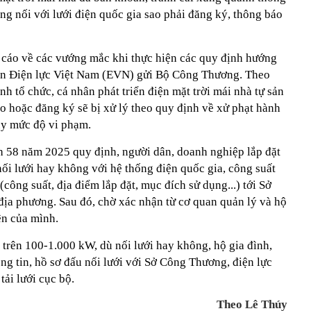
ông nối với lưới điện quốc gia sao phải đăng ký, thông báo
 cáo về các vướng mắc khi thực hiện các quy định hướng
àn Điện lực Việt Nam (EVN) gửi Bộ Công Thương. Theo
h tổ chức, cá nhân phát triển điện mặt trời mái nhà tự sản
áo hoặc đăng ký sẽ bị xử lý theo quy định về xử phạt hành
tùy mức độ vi phạm.
nh 58 năm 2025 quy định, người dân, doanh nghiệp lắp đặt
nối lưới hay không với hệ thống điện quốc gia, công suất
công suất, địa điểm lắp đặt, mục đích sử dụng...) tới Sở
địa phương. Sau đó, chờ xác nhận từ cơ quan quản lý và hộ
iện của mình.
 trên 100-1.000 kW, dù nối lưới hay không, hộ gia đình,
g tin, hồ sơ đấu nối lưới với Sở Công Thương, điện lực
ải lưới cục bộ.
Theo Lê Thúy