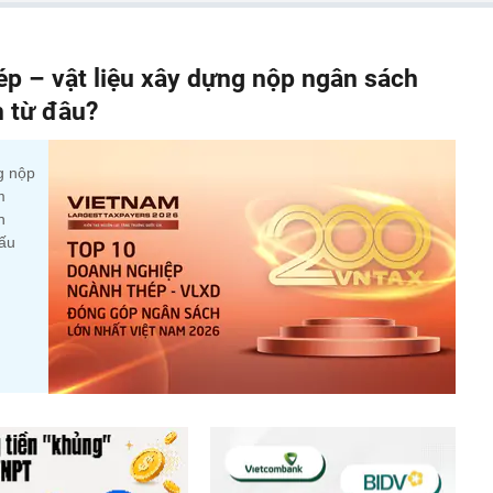
p – vật liệu xây dựng nộp ngân sách
n từ đâu?
g nộp
m
n
cấu