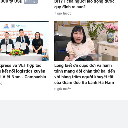
.000 tỷ USD
BHYT của người lao động được
Nổi bật
quy định ra sao?
7 giờ trước
press và VET hợp tác
Lòng biết ơn cuộc đời và hành
 kết nối logistics xuyên
trình mang đôi chân thứ hai đến
ới Việt Nam - Campuchia
với hàng trăm người khuyết tật
của Giám đốc Ba bánh Hà Nam
ớc
6 giờ trước