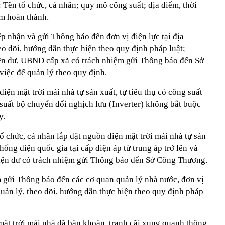
: Tên tổ chức, cá nhân; quy mô công suất; địa điểm, thời
ểm hoàn thành.
p nhận và gửi Thông báo đến đơn vị điện lực tại địa
o dõi, hướng dẫn thực hiện theo quy định pháp luật;
ện dư, UBND cấp xã có trách nhiệm gửi Thông báo đến Sở
iệc để quản lý theo quy định.
iện mặt trời mái nhà tự sản xuất, tự tiêu thụ có công suất
suất bộ chuyển đổi nghịch lưu (Inverter) không bắt buộc
y.
 chức, cá nhân lắp đặt nguồn điện mặt trời mái nhà tự sản
thống điện quốc gia tại cấp điện áp từ trung áp trở lên và
iện dư có trách nhiệm gửi Thông báo đến Sở Công Thương.
gửi Thông báo đến các cơ quan quản lý nhà nước, đơn vị
quản lý, theo dõi, hướng dẫn thực hiện theo quy định pháp
mặt trời mái nhà đã băn khoăn, tranh cãi xung quanh thông