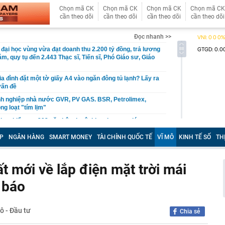
Chọn mã CK
Chọn mã CK
Chọn mã CK
Chọn mã CK
cần theo dõi
cần theo dõi
cần theo dõi
cần theo dõi
Đọc nhanh >>
 đại học vùng vừa đạt doanh thu 2.200 tỷ đồng, trả lương
m, quy tụ đến 2.443 Thạc sĩ, Tiến sĩ, Phó Giáo sư, Giáo
ia đình đặt một tờ giấy A4 vào ngăn đông tủ lạnh? Lấy ra
vấn đề
nh nghiệp nhà nước GVR, PV GAS. BSR, Petrolimex,
ng loạt "tím lịm"
loạt kiểm tra 293 căn hộ tại một khu chung cư lúc rạng
P
NGÂN HÀNG
SMART MONEY
TÀI CHÍNH QUỐC TẾ
VĨ MÔ
KINH TẾ SỐ
TH
ilk có 'biến'
 2026, mức hưởng BHYT của người lao động được quy
 mới về lắp điện mặt trời mái
 địa và bài toán chủ quyền dữ liệu của doanh nghiệp Việt
 báo
a tử vong đầu tiên liên quan đến đợt dịch Cyclospora
 báo quan trọng đến toàn bộ khách hàng
ô - Đầu tư
Chia sẻ
gân hàng Agribank hiện nay