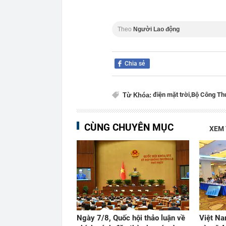
Theo
Người Lao động
Chia sẻ
điện mặt trời,
Bộ Công Th
Từ Khóa:
CÙNG CHUYÊN MỤC
XEM
Ngày 7/8, Quốc hội thảo luận về
Việt Na