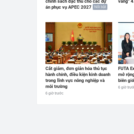
chính sách đặc thù cho các dự
vàng" 4
án phục vụ APEC 2027
Nổi bật
Cắt giảm, đơn giản hóa thủ tục
FUTA Ex
hành chính, điều kiện kinh doanh
mở rộng
trong lĩnh vực nông nghiệp và
biên gi
môi trường
6 giờ trư
6 giờ trước