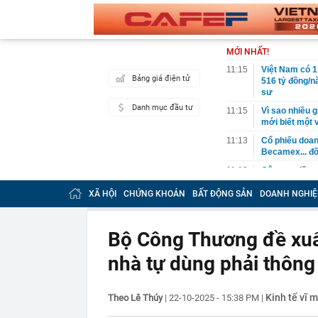
MỚI NHẤT!
11:15
Việt Nam có 1
Bảng giá điện tử
516 tỷ đồng/nă
sư
Danh mục đầu tư
11:15
Vì sao nhiều g
mới biết một 
11:13
Cổ phiếu doa
Becamex... đồ
11:10
Công an đồng 
sáng
XÃ HỘI
CHỨNG KHOÁN
BẤT ĐỘNG SẢN
DOANH NGHIỆ
11:05
Cổ phiếu Vinam
11:05
Nghỉ hưu năm
định ra sao?
Bộ Công Thương đề xuất
11:02
Hạ tầng AI nội
nhà tự dùng phải thông
11:00
Mỹ ghi nhận c
10:59
BIDV có thông
Kinh tế vĩ m
Theo Lê Thúy
|
22-10-2025 - 15:38 PM
|
10:58
Nợ xấu của n