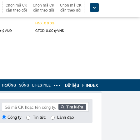
Chọn mã CK
Chọn mã CK
Chọn mã CK
cần theo dõi
cần theo dõi
cần theo dõi
Dữ liệu
F INDEX
Ị TRƯỜNG
SỐNG
LIFESTYLE
Công ty
Tin tức
Lãnh đạo