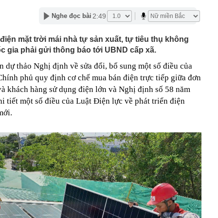
 đến đâu: Chiếc Land Cruiser này vừa cán mốc 99 vạn
động cơ, hộp số nguyên bản
2:49
Nghe đọc bài
đầu khai thác "mỏ vàng" 4.000 tỷ USD
ện mặt trời mái nhà tự sản xuất, tự tiêu thụ không
n cao nhất 2 tháng, hơn 40 tấn “về kho” một gã khổng lồ
 ngày
ốc gia phải gửi thông báo tới UBND cấp xã.
giản hóa thủ tục hành chính, điều kiện kinh doanh trong
 dự thảo Nghị định về sửa đổi, bổ sung một số điều của
 nghiệp và môi trường
hính phủ quy định cơ chế mua bán điện trực tiếp giữa đơn
 tới, Trái đất được chứng kiến nhật thực toàn phần: Chờ
ắc ngày hóa đêm kỳ vĩ và độc nhất
 và khách hàng sử dụng điện lớn và Nghị định số 58 năm
 tiết một số điều của Luật Điện lực về phát triển điện
uảng cáo, gia đình chi hơn 100 triệu đồng mua khóa học
, nữ sinh nhận kết quả trượt sau 1 năm ôn thi
mới.
ss: Mẫu xe Nhật đi được 2.000 km không cần tiếp nhiên
e, Microsoft đều đặt cược vào AI, nhưng một nghịch lý
n: Người mua không phải lúc nào cũng dùng
cảnh vụ khám xét nhà Huấn Hoa Hồng
n động vụ máy bay không người lái bí ẩn xuất hiện tại sân