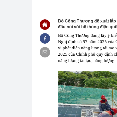
10:58
Xe Toyota bền
km vẫn dùng 
10:51
Việt Nam bắt 
Bộ Công Thương đề xuất lắp đi
10:49
Giá bạc leo lê
chỉ trong một
đấu nối với hệ thống điện qu
10:45
Cắt giảm, đơn 
Bộ Công Thương đang lấy ý kiến
lĩnh vực nông
Nghị định số 57 năm 2025 của C
10:45
Ngày 12/8 sắp
đợi khoảnh kh
vị phát điện năng lượng tái tạo
2025 của Chính phủ quy định chi
10:42
Tin vào lời q
online cho con
năng lượng tái tạo, năng lượng 
10:41
Kỷ lục Guinne
liệu
10:41
Samsung, Appl
đang xuất hiệ
10:40
[CLIP]: Toàn 
10:36
Thông tin chấ
bay Đức