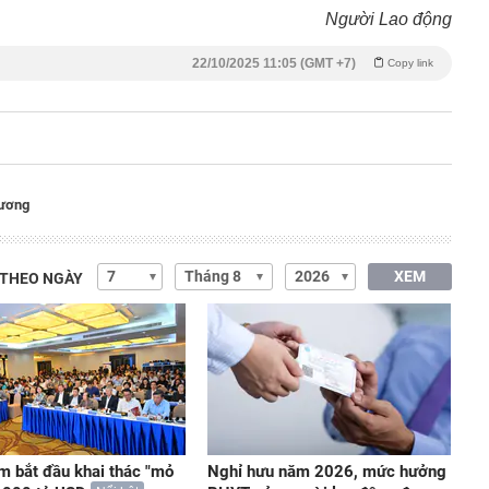
Người Lao động
22/10/2025 11:05 (GMT +7)
Copy link
ương
XEM
 THEO NGÀY
m bắt đầu khai thác "mỏ
Nghỉ hưu năm 2026, mức hưởng