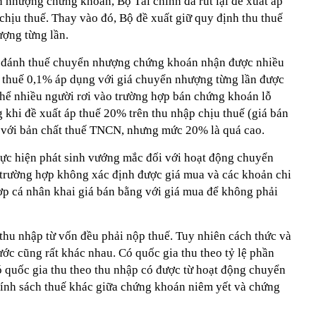
n nhượng chứng khoán, Bộ Tài chính đã rút lại đề xuất áp
chịu thuế. Thay vào đó, Bộ đề xuất giữ quy định thu thuế
ợng từng lần.
t đánh thuế chuyển nhượng chứng khoán nhận được nhiều
 thuế 0,1% áp dụng với giá chuyển nhượng từng lần được
thể nhiều người rơi vào trường hợp bán chứng khoán lỗ
 khi đề xuất áp thuế 20% trên thu nhập chịu thuế (giá bán
 với bản chất thuế TNCN, nhưng mức 20% là quá cao.
thực hiện phát sinh vướng mắc đối với hoạt động chuyển
trường hợp không xác định được giá mua và các khoản chi
hợp cá nhân khai giá bán bằng với giá mua để không phải
 thu nhập từ vốn đều phải nộp thuế. Tuy nhiên cách thức và
ớc cũng rất khác nhau. Có quốc gia thu theo tỷ lệ phần
ó quốc gia thu theo thu nhập có được từ hoạt động chuyển
ính sách thuế khác giữa chứng khoán niêm yết và chứng