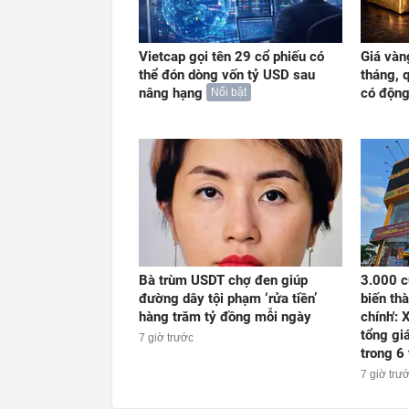
Vietcap gọi tên 29 cổ phiếu có
Giá vàn
thể đón dòng vốn tỷ USD sau
tháng, 
nâng hạng
có động
Nổi bật
Bà trùm USDT chợ đen giúp
3.000 c
đường dây tội phạm ‘rửa tiền’
biến thà
hàng trăm tỷ đồng mỗi ngày
chính': 
tổng giá
7 giờ trước
trong 6
7 giờ trư