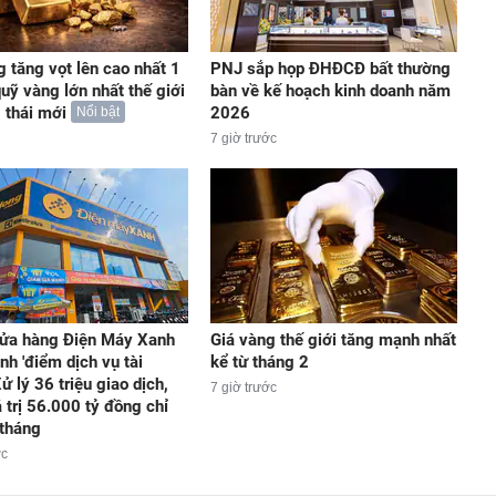
g tăng vọt lên cao nhất 1
PNJ sắp họp ĐHĐCĐ bất thường
quỹ vàng lớn nhất thế giới
bàn về kế hoạch kinh doanh năm
 thái mới
2026
Nổi bật
7 giờ trước
ửa hàng Điện Máy Xanh
Giá vàng thế giới tăng mạnh nhất
nh 'điểm dịch vụ tài
kể từ tháng 2
Xử lý 36 triệu giao dịch,
7 giờ trước
 trị 56.000 tỷ đồng chỉ
 tháng
ớc