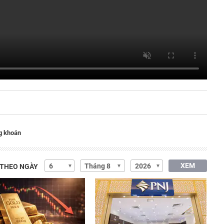
g khoán
XEM
 THEO NGÀY