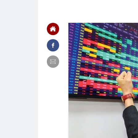
10:24
Hà Nội: Siết 
10:23
Lương 12 triệu
Cách chi tiêu
10:22
3.000 cửa hàn
lý 36 triệu gia
10:20
Động thái mới
lãnh đạo
10:20
45 tuổi ly hôn
cuộc sống độc
10:18
Cận cảnh nơi 
văn hóa
10:17
Trung Quốc bất
10:16
Giá vàng thế 
10:15
Tăng giá bia 
và Lazada, p
10:12
Thông tin mới
đầu tư hơn 23