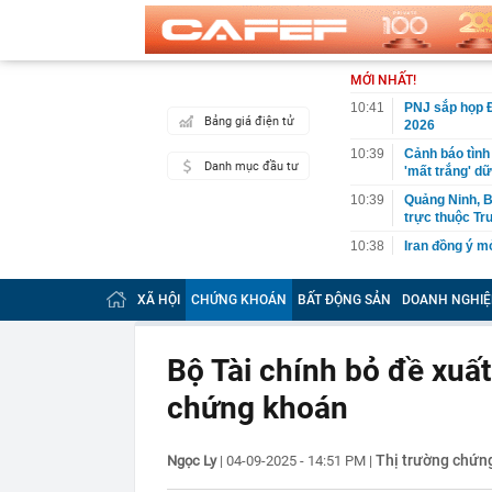
MỚI NHẤT!
10:41
PNJ sắp họp 
Bảng giá điện tử
2026
10:39
Cảnh báo tình
Danh mục đầu tư
'mất trắng' dữ
10:39
Quảng Ninh, B
trực thuộc T
10:38
Iran đồng ý 
10:34
Nữ sinh từng "
bức tường tro
XÃ HỘI
CHỨNG KHOÁN
BẤT ĐỘNG SẢN
DOANH NGHIỆ
10:32
Mỹ đánh giá: 
thường xuyên 
Bộ Tài chính bỏ đề xuất
10:31
Bà trùm USDT 
tỷ đồng mỗi n
chứng khoán
10:30
Trình Quốc hộ
10:28
Đây là lý do 
Thị trường chứn
Ngọc Ly
|
04-09-2025 - 14:51 PM
|
10:24
'Bạc thủ' đón 
Quý, DOJI, Sa