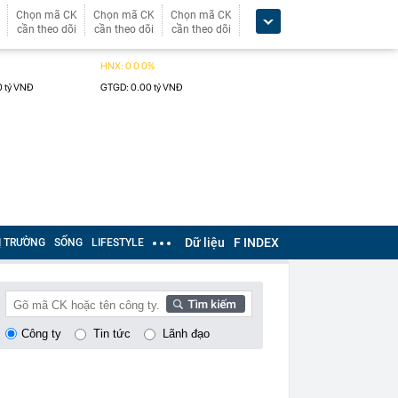
Chọn mã CK
Chọn mã CK
Chọn mã CK
cần theo dõi
cần theo dõi
cần theo dõi
Dữ liệu
F INDEX
Ị TRƯỜNG
SỐNG
LIFESTYLE
Công ty
Tin tức
Lãnh đạo