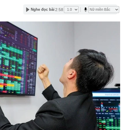
chặt hoạt động bến bãi ven sông Cầu
2:58
Nghe đọc bài
 vẫn gửi mẹ 2 triệu, tự tiết kiệm thêm 4 triệu mỗi tháng:
 khiến nhiều người thu nhập cao cũng phải nể
g Điện Máy Xanh biến thành 'điểm dịch vụ tài chính': Xử
o dịch, tổng giá trị 56.000 tỷ đồng chỉ trong 6 tháng
 của Hoá chất Đức Giang sau biến cố khởi tố thêm 3
, không con cái, sống một mình: Nữ diễn viên Nhật biến
 thân thành điều khiến nhiều phụ nữ ngưỡng mộ
Hà Nội sắp mở phố đi bộ thông minh kết hợp không gian
 ngờ báo tin vui cho cả thế giới
giới tăng mạnh nhất kể từ tháng 2
2 lần trong 2 tháng, Sabeco bất ngờ bán chạy nhất Shopee
hân khúc cao cấp tăng 214%
 nhất về tuyến cao tốc dài 155km xuyên Tây Bắc, vốn
.000 tỷ đồng