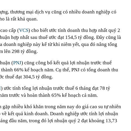
ựng, thương mại dịch vụ cũng có nhiều doanh nghiệp có
o là rất khả quan.
cao cấp (
VCS
) cho biết ước tính doanh thu hợp nhất quý 2
huận hợp nhất sau thuế ước đạt 154,5 tỷ đồng. Đây cũng là
ủa doanh nghiệp này kể từ khi niêm yết, qua đó nâng tổng
m lên 298 tỷ đồng.
huận (
PNJ
) cũng công bố kết quả lợi nhuận trước thuế
 thành 66% kế hoạch năm. Cụ thể, PNJ có tổng doanh thu
ớc thuế đạt 304,5 tỷ đồng.
I
) ước tính tổng lợi nhuận trước thuế 6 tháng đạt 78 tỷ
 năm trước và hoàn thành 65% kế hoạch cả năm.
 gặp nhiều khó khăn trong năm nay do giá cao su tự nhiên
 về kết quả kinh doanh. Doanh nghiệp ước tính lợi nhuận
tháng đầu năm, trong đó lợi nhuận quý 2 đạt khoảng 13,73