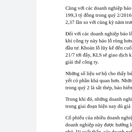
Cùng với các doanh nghiệp báo 
199,3 tỷ đồng trong quý 2/2016
2,37 lần so với cùng kỳ năm trư
Đối với các doanh nghiệp báo 
khi công ty này báo lỗ ròng hơn 
đầu tư. Khoản lỗ lũy kế đến c
21/7 tới đây, KLS sẽ giao dịch
giải thể công ty.
Những số liệu sơ bộ cho thấy b
yết có phần khả quan hơn. Nhữ
trong quý 2 là sắt thép, bảo hiể
Trong khi đó, những doanh ngh
trong giai đoạn hiện nay dù giá
Cổ phiếu của nhiều doanh nghiệ
doanh nghiệp này được hưởng lợ
phủ, lãi suất thấp, các doanh ng