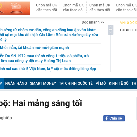
Chọn mã CK
Chọn mã CK
Chọn mã CK
Chọn mã CK
cần theo dõi
cần theo dõi
cần theo dõi
cần theo dõi
Đọc nhanh >>
 thường từ nhóm cư dân, công an đồng loạt ập vào khám
 hộ tại một khu đô thị ở Gia Lâm: Bóc trần đường dây rửa
0 tỷ
khó nhằn, tài khoản mở mới giảm mạnh
ễn Du SN 1972 mua thành công 1 triệu cổ phiếu, trở
 lớn của công ty dệt may Hoàng Thị Loan
đỉnh núi cao thứ 5 Việt Nam, là “ cột mốc thiêng liêng đẹp
ng” ở độ cao trên 3.000m, điểm đến "trong mơ" của dân
P
NGÂN HÀNG
SMART MONEY
TÀI CHÍNH QUỐC TẾ
VĨ MÔ
KINH TẾ SỐ
TH
 hệ thống y khoa tư nhân sở hữu 14 bệnh viện, 2.900
vừa được vinh danh "Hệ thống Y khoa tốt nhất Việt Nam
bộ: Hai mảng sáng tối
hoán bị HoSE cắt margin trong tháng 8
iệp Việt thu hơn 1 tỷ USD ở nước ngoài trong nửa đầu
i nhuận tăng hơn 120%
nghiệp
Chia sẻ
Vietcap dự phóng VN-Index có thể chạm mốc 1.885 điểm
áng 8