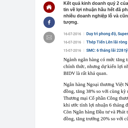
00:01
VNPT nắm giữ 
Kết quả kinh doanh quý 2 của
Viettel Global
tin về lợi nhuận hầu hết đã p
00:01
Nắm trong ta
nhiều doanh nghiệp lỗ và cũ
MWG chỉ nga
tượng.
00:01
Khám xét ngôi
5 thỏi vàng gi
Duy trì phong độ, Supe
16-07-2016
23:28
4 dấu hiệu nh
Thép Tiến Lên lãi ròng
16-07-2016
23:12
Quốc gia có l
vượt Hàn Quốc
SMC: 6 tháng lãi 228 t
15-07-2016
23:01
Người bán trá
Ngành ngân hàng có mức tăng tr
nghề lại kiểm 
chính thức, nhưng dự kiến lợi 
23:00
Tiếp viên tàu
BIDV là rất khả quan.
sao nhiều hơn
22:34
Cụ bà 70 tuổi
Ngân hàng Ngoại thương Việt
biết bí quyết
đồng, tăng 38% so với cùng kỳ
22:34
Ngôi nhà chứ
Thương mại Cổ phần Công thươ
22:31
Giá vàng vượt
khi ước tính lợi nhuận 6 tháng 
22:30
Một doanh ngh
Còn Ngân hàng Đầu tư và Phát t
22:08
Lời khuyên ch
đồng, tăng trưởng 20% so với 