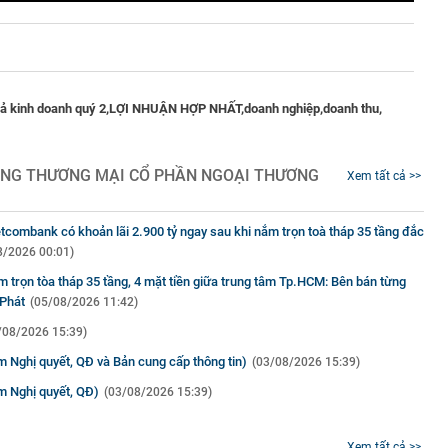
ả kinh doanh quý 2,
LỢI NHUẬN HỢP NHẤT,
doanh nghiệp,
doanh thu,
NG THƯƠNG MẠI CỔ PHẦN NGOẠI THƯƠNG
Xem tất cả >>
Vietcombank có khoản lãi 2.900 tỷ ngay sau khi nắm trọn toà tháp 35 tầng đắc
8/2026 00:01)
 trọn tòa tháp 35 tầng, 4 mặt tiền giữa trung tâm Tp.HCM: Bên bán từng
 Phát
(05/08/2026 11:42)
/08/2026 15:39)
 Nghị quyết, QĐ và Bản cung cấp thông tin)
(03/08/2026 15:39)
m Nghị quyết, QĐ)
(03/08/2026 15:39)
Xem tất cả >>