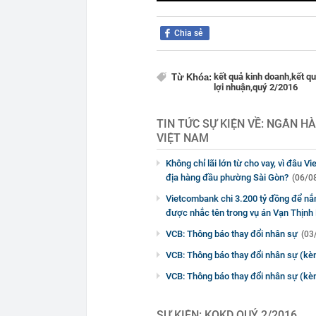
Chia sẻ
kết quả kinh doanh,
kết qu
Từ Khóa:
lợi nhuận,
quý 2/2016
TIN TỨC SỰ KIỆN VỀ:
NGÂN HÀ
VIỆT NAM
Không chỉ lãi lớn từ cho vay, vì đâu 
địa hàng đầu phường Sài Gòn?
(06/0
Vietcombank chi 3.200 tỷ đồng để nắm
được nhắc tên trong vụ án Vạn Thịnh
VCB: Thông báo thay đổi nhân sự
(03
VCB: Thông báo thay đổi nhân sự (kèm
VCB: Thông báo thay đổi nhân sự (kè
SỰ KIỆN:
KQKD QUÝ 2/2016