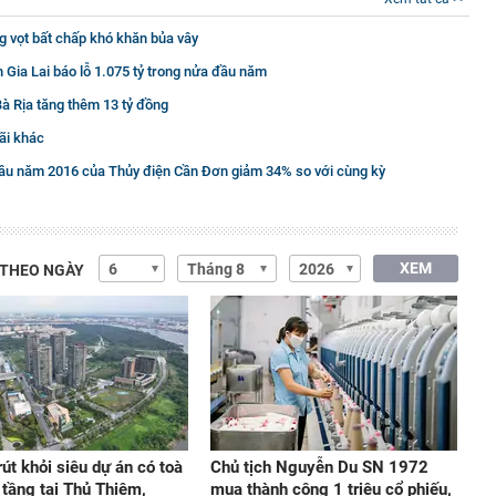
g vọt bất chấp khó khăn bủa vây
 Gia Lai báo lỗ 1.075 tỷ trong nửa đầu năm
Bà Rịa tăng thêm 13 tỷ đồng
ãi khác
 đầu năm 2016 của Thủy điện Cần Đơn giảm 34% so với cùng kỳ
XEM
 THEO NGÀY
út khỏi siêu dự án có toà
Chủ tịch Nguyễn Du SN 1972
 tầng tại Thủ Thiêm,
mua thành công 1 triệu cổ phiếu,