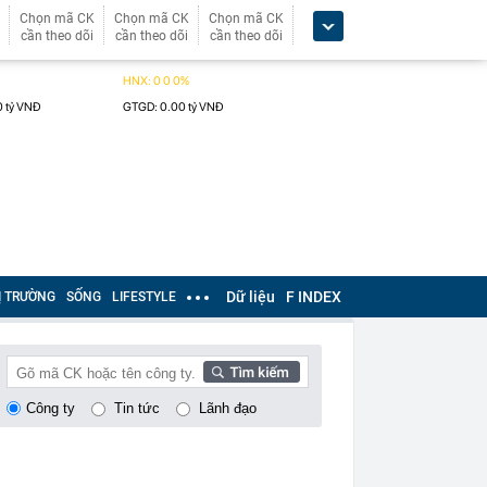
Chọn mã CK
Chọn mã CK
Chọn mã CK
cần theo dõi
cần theo dõi
cần theo dõi
Dữ liệu
F INDEX
Ị TRƯỜNG
SỐNG
LIFESTYLE
Công ty
Tin tức
Lãnh đạo