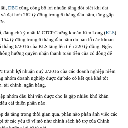
lãi,
DBC
cũng công bố lợi nhuận tăng đột biết khi đạt
 và đạt hơn 262 tỷ đồng trong 6 tháng đầu năm, tăng gấp
ớc.
lỗ, đáng chú ý nhất là CTCP Chứng khoán Kim Long (
KLS
)
154 tỷ đồng trong 6 tháng đầu năm do bán lỗ các khoản
uối tháng 6/2016 của KLS tăng lên trên 220 tỷ đồng. Ngày
 không hưởng quyền nhận thanh toán tiền của cổ đông để
ức tranh lợi nhuận quý 2/2016 của các doanh nghiệp niêm
ng nhóm doanh nghiệp được dự báo có kết quả khá tốt
m, tài chính, ngân hàng.
iệp nhóm dầu khí vẫn được cho là gặp nhiều khó khăn
 dầu cải thiện phần nào.
p đã tăng trong thời gian qua, phần nào phản ánh việc các
i từ các yếu tố vĩ mô như chính sách hỗ trợ của Chính
hiệp hưởng lợi từ tỷ giá.