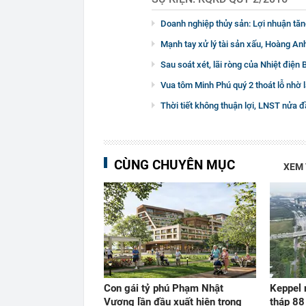
Doanh nghiệp thủy sản: Lợi nhuận tăn
Mạnh tay xử lý tài sản xấu, Hoàng Anh
Sau soát xét, lãi ròng của Nhiệt điện 
Vua tôm Minh Phú quý 2 thoát lỗ nhờ l
Thời tiết không thuận lợi, LNST nửa
CÙNG CHUYÊN MỤC
XEM
Con gái tỷ phú Phạm Nhật
Keppel r
Vượng lần đầu xuất hiện trong
tháp 88