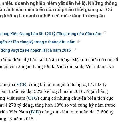
lượng tiền hơn 62.000 tỷ đồng, lớn hơn cả Vinhomes,
 nhiều doanh nghiệp niêm yết dần hé lộ. Những thông
hản ánh vào diễn biến của cổ phiếu thời gian qua. Có
y Điện Máy Xanh, Bách Hóa Xanh, An Khang, vốn hóa
ng không ít doanh nghiệp có mức tăng trưởng ấn
ng DMX
 nhà cổ, phát hiện 'kho báu' gồm 1.000 đồng tiền vàng và
ấu trong nhiều ngăn bí mật - giá trị hơn 18 tỷ đồng
rdong Kiên Giang báo lãi 120 tỷ đồng trong nửa đầu năm
ận biết ngôi nhà có phong thuỷ không thuận lợi
 gấp 22 lần cùng kỳ trong 6 tháng đầu năm
ượng khách đến Việt Nam đông nhất 7 tháng đầu năm,
 và Nga, gấp gần 6 lần Ấn Độ
ỷ đồng vượt xa kế hoạch lãi cả năm 2016
i cây tiết lộ: Khách thường chọn quả to, người trong
ưởng được dự báo là khá ấn tượng. Mặc dù chưa có con số
tra 5 chi tiết này trước
nhuận của 3 ngân hàng lớn là Vietcombank, Vietinbank và
 cao tốc quỳ gối 1h an ủi khách: 7 năm sau ở khách sạn 5
 ở nhà, bay hạng thương gia
 có xương trẻ khỏe như phụ nữ 30, bác sĩ kinh ngạc khi
 Nam (mã
VCB
) công bố lợi nhuận 6 tháng đạt 4.193 tỷ
 năm trước và đạt 52% kế hoạch năm 2016. Ngân hàng
a đựng tâm huyết của NSND Tự Long
ng Việt Nam (
CTG
) cũng có những chuyển biến tích cực
 4.300 USD/ounce, chuyên gia dự báo đỉnh mới
đạt 4.273 tỷ đồng, tăng hơn 10% so với cùng kỳ năm trước.
iệp dầu khí đem hơn 42.200 tỷ đồng gửi ngân hàng
riển Việt Nam (
BID
) cũng dự kiến lợi nhuận đạt 3.600 tỷ
o những người không rút điện ấm siêu tốc trước khi ngủ
cùng kỳ năm 2015.