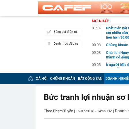
MỚI NHẤT!
01:14
Phát hiện bất
Bảng giá điện tử
xét nhiều căn
tiền hơn 30.00
Danh mục đầu tư
00:08
Chứng khoán 
00:08
Chủ tịch Nguy
thành cổ đông
00:05
Ít người biết 
nhất biên cươ
trekking
XÃ HỘI
CHỨNG KHOÁN
BẤT ĐỘNG SẢN
DOANH NGHIỆ
00:05
Việt Nam có 1
giường bệnh, 
2026"
Bức tranh lợi nhuận sơ 
00:05
56 mã chứng k
00:03
Một doanh ngh
năm 2026, lợ
Doanh 
Theo Phạm Tuyến
|
16-07-2016 - 14:55 PM
|
00:03
Chứng khoán 
ngay trong th