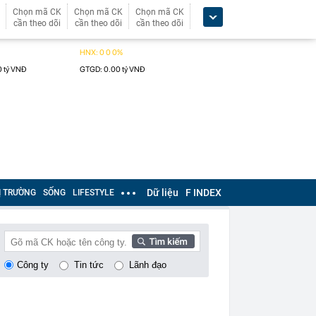
Chọn mã CK
Chọn mã CK
Chọn mã CK
cần theo dõi
cần theo dõi
cần theo dõi
Dữ liệu
F INDEX
Ị TRƯỜNG
SỐNG
LIFESTYLE
Công ty
Tin tức
Lãnh đạo