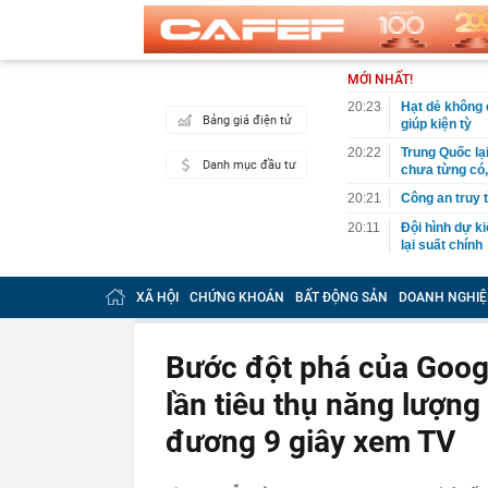
MỚI NHẤT!
20:23
Hạt dẻ không c
Bảng giá điện tử
giúp kiện tỳ
20:22
Trung Quốc lạ
Danh mục đầu tư
chưa từng có,
20:21
Công an truy
20:11
Đội hình dự k
lại suất chính
20:03
Ra ngân hàng 
công an tìm đ
XÃ HỘI
CHỨNG KHOÁN
BẤT ĐỘNG SẢN
DOANH NGHIỆ
20:01
Giá card đồ h
20:00
Iran: Mở lại 
Bước đột phá của Googl
trước chiến t
lần tiêu thụ năng lượng
19:59
Trước 31/8/20
doanh nghiệp 
đương 9 giây xem TV
19:49
Chuyên gia Ph
Campuchia
19:40
Đem đấu giá b