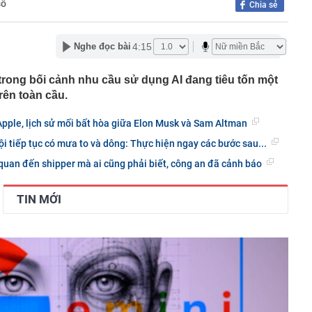
số
Chia sẻ
ơn nhưng món đắt nhất giá 9,4 tỷ
a Quạt và Hồ Văn Khoa bị khởi tố sau loạt livestream
mạng xã hội
4:15
Nghe đọc bài
 đạn đạo Nga liên tục xuyên thủng lưới phòng không
 trong bối cảnh nhu cầu sử dụng AI đang tiêu tốn một
lên thành phố trực thuộc Trung ương mới của Việt Nam
rên toàn cầu.
 Giang có biệt danh 'Mười Khó'?
 Apple, lịch sử mối bất hòa giữa Elon Musk và Sam Altman
 hàng 7/8 tại Agribank, Vietcombank, BIDV, VietinBank,
i tiếp tục có mưa to và dông: Thực hiện ngay các bước sau...
k, HDBank,...
quan đến shipper mà ai cũng phải biết, công an đã cảnh báo
8 năm tuổi héo khô suốt 2 năm bỗng bật chồi, cách xử
bà khiến dân mạng nể phục
 sinh nổ súng đoạt mạng nhiều giáo viên và bạn học
TIN MỚI
phòng phẩm tiết lộ 4 món đầu năm học bán rất chạy
 lại ít dùng
t quả xổ số miền Bắc hôm nay thứ Sáu ngày 7/8/2026
ân hàng chưa từng được sử dụng bất ngờ có số dư 100