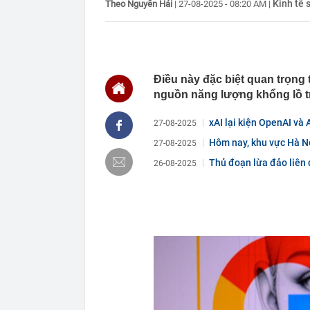
Kinh tế 
Theo Nguyễn Hải
|
27-08-2025 - 08:20 AM
|
Mất hết hóa đ
19:37
Khánh Sky, Vu
gây náo loạn 
19:37
Lý do tên lửa
Ukraine
Điều này đặc biệt quan trọng
19:37
Nơi chuẩn bị 
nguồn năng lượng khổng lồ t
báo tin vui
19:28
Vì sao Trường
xAI lại kiện OpenAI và
27-08-2025
19:23
Lãi suất ngân
Hôm nay, khu vực Hà Nộ
27-08-2025
MB, Sacomban
Thủ đoạn lừa đảo liên 
19:21
Cây nha đam 2
26-08-2025
lý của người 
19:10
Thái Lan: Nam
19:10
Chủ tiệm văn 
nhưng học sinh
19:00
XSMB 7/8 - Kế
18:57
Tài khoản ng
triệu đồng