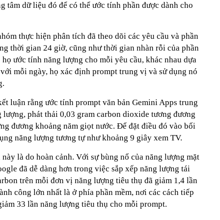
ng tâm dữ liệu đó để có thể ước tính phần được dành cho
 nhóm thực hiện phân tích đã theo dõi các yêu cầu và phần
g thời gian 24 giờ, cũng như thời gian nhàn rỗi của phần
 họ ước tính năng lượng cho mỗi yêu cầu, khác nhau dựa
 với mỗi ngày, họ xác định prompt trung vị và sử dụng nó
g.
kết luận rằng ước tính prompt văn bản Gemini Apps trung
g lượng, phát thải 0,03 gram carbon dioxide tương đương
tương đương khoảng năm giọt nước. Để đặt điều đó vào bối
 dụng năng lượng tương tự như khoảng 9 giây xem TV.
 này là do hoàn cảnh. Với sự bùng nổ của năng lượng mặt
oogle đã dễ dàng hơn trong việc sắp xếp năng lượng tái
carbon trên mỗi đơn vị năng lượng tiêu thụ đã giảm 1,4 lần
nh công lớn nhất là ở phía phần mềm, nơi các cách tiếp
giảm 33 lần năng lượng tiêu thụ cho mỗi prompt.