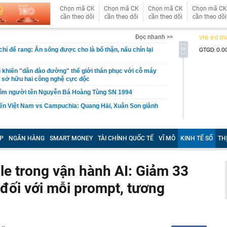
Chọn mã CK
Chọn mã CK
Chọn mã CK
Chọn mã CK
cần theo dõi
cần theo dõi
cần theo dõi
cần theo dõi
Đọc nhanh >>
hỉ để rang: Ăn sống được cho là bổ thận, nấu chín lại
i khiến "dân đào đường" thế giới thán phục với cỗ máy
 sở hữu hai công nghệ cực độc
 tìm người tên Nguyễn Bá Hoàng Tùng SN 1994
iến Việt Nam vs Campuchia: Quang Hải, Xuân Son giành
rút 1,5 tỷ đồng tiền mặt, cặp vợ chồng "lọt tầm ngắm" bị
ến tận nhà
P
NGÂN HÀNG
SMART MONEY
TÀI CHÍNH QUỐC TẾ
VĨ MÔ
KINH TẾ SỐ
TH
ọa dậy sóng ở châu Á, game thủ Việt Nam có “dính bão”?
eo biển Hormuz không đồng nghĩa khôi phục hiện trạng
e trong vận hành AI: Giảm 33
ranh
 đối với mỗi prompt, tương
26, hoàn thành kế hoạch cơ cấu lại vốn nhà nước tại
giai đoạn 2026-2030
an Anh Tú: Việt Nam không nên vội vàng trước
ộ trang sức kim cương 25 tỷ của bà Trương Mỹ Lan: