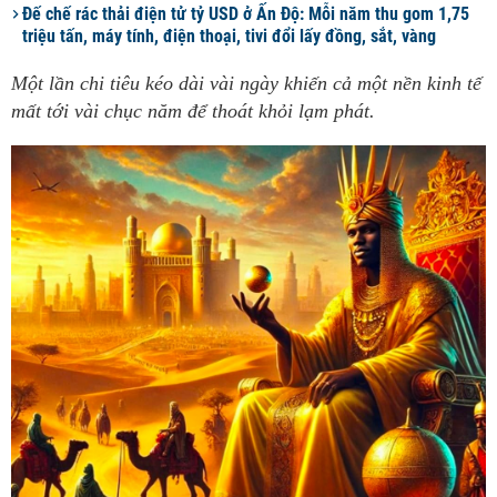
Đế chế rác thải điện tử tỷ USD ở Ấn Độ: Mỗi năm thu gom 1,75
triệu tấn, máy tính, điện thoại, tivi đổi lấy đồng, sắt, vàng
Một lần chi tiêu kéo dài vài ngày khiến cả một nền kinh tế
mất tới vài chục năm để thoát khỏi lạm phát.