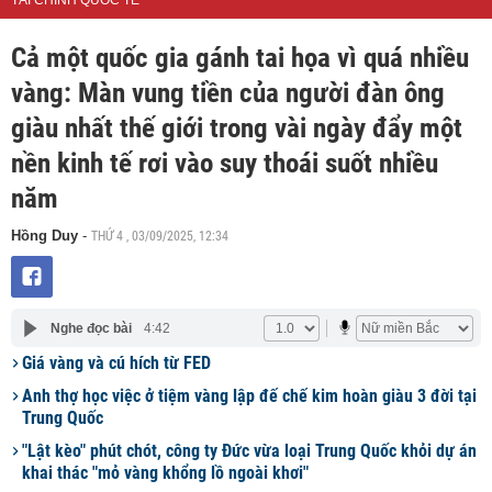
TÀI CHÍNH QUỐC TẾ
Cả một quốc gia gánh tai họa vì quá nhiều
vàng: Màn vung tiền của người đàn ông
giàu nhất thế giới trong vài ngày đẩy một
nền kinh tế rơi vào suy thoái suốt nhiều
năm
THỨ 4 , 03/09/2025, 12:34
Hồng Duy
-
Nghe đọc bài
4:42
Giá vàng và cú hích từ FED
Anh thợ học việc ở tiệm vàng lập đế chế kim hoàn giàu 3 đời tại
Trung Quốc
"Lật kèo" phút chót, công ty Đức vừa loại Trung Quốc khỏi dự án
khai thác "mỏ vàng khổng lồ ngoài khơi"