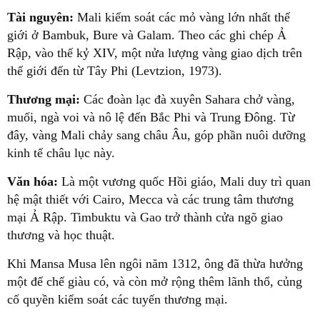
Tài nguyên:
Mali kiểm soát các mỏ vàng lớn nhất thế
giới ở Bambuk, Bure và Galam. Theo các ghi chép Ả
Rập, vào thế kỷ XIV, một nửa lượng vàng giao dịch trên
thế giới đến từ Tây Phi (Levtzion, 1973).
Thương mại:
Các đoàn lạc đà xuyên Sahara chở vàng,
muối, ngà voi và nô lệ đến Bắc Phi và Trung Đông. Từ
đây, vàng Mali chảy sang châu Âu, góp phần nuôi dưỡng
kinh tế châu lục này.
Văn hóa:
Là một vương quốc Hồi giáo, Mali duy trì quan
hệ mật thiết với Cairo, Mecca và các trung tâm thương
mại Ả Rập. Timbuktu và Gao trở thành cửa ngõ giao
thương và học thuật.
Khi Mansa Musa lên ngôi năm 1312, ông đã thừa hưởng
một đế chế giàu có, và còn mở rộng thêm lãnh thổ, củng
cố quyền kiểm soát các tuyến thương mại.