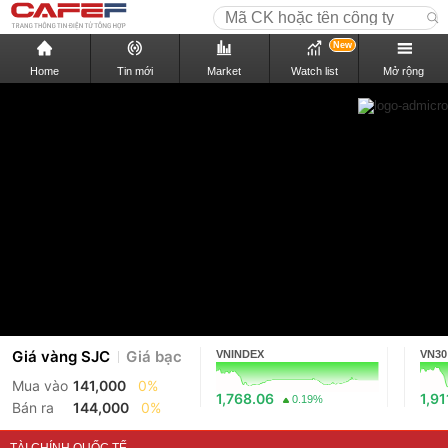
New
Home
Tin mới
Market
Watch list
Mở rộng
Giá vàng SJC
Giá bạc
VNINDEX
VN30
Mua vào
141,000
0%
1,768.06
1,91
0.19%
Bán ra
144,000
0%