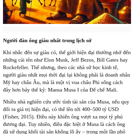
Người đàn ông giàu nhất trong lịch sử
Khi nhắc đến sự giàu có, thế giới hiện đại thường nhớ đến
những cái tên như Elon Musk, Jeff Bezos, Bill Gates hay
Rockefeller. Thế nhưng, theo các nhà sử học kinh tế,
người giàu nhất mọi thời đại lại không phải là doanh nhân
Mỹ hay châu Âu, mà là một vị vua châu Phi sống cách
đây hơn bảy thế kỷ: Mansa Musa I của Đế chế Mali.
Nhiều nhà nghiên cứu ước tính tài sản của Musa, nếu quy
đổi ra giá trị hiện đại, có thể lên tới 400–500 tỷ USD
(Fisher, 2015). Điều này khiến ông vượt xa mọi tỷ phú
đương đại. Tuy nhiên, điều đặc biệt ở Musa là cách ông
đã sử dụng khối tài sản khổng lồ ấy – trong một lần phô