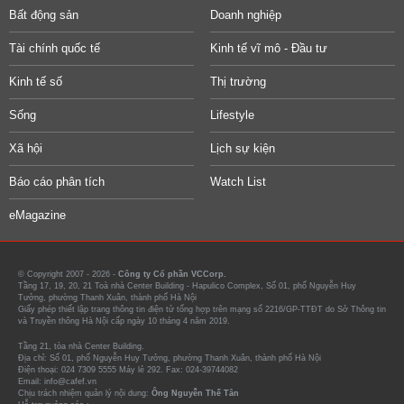
Bất động sản
Doanh nghiệp
Tài chính quốc tế
Kinh tế vĩ mô - Đầu tư
Kinh tế số
Thị trường
Sống
Lifestyle
Xã hội
Lịch sự kiện
Báo cáo phân tích
Watch List
eMagazine
© Copyright 2007 - 2026 -
Công ty Cổ phần VCCorp.
Tầng 17, 19, 20, 21 Toà nhà Center Building - Hapulico Complex, Số 01, phố Nguyễn Huy
Tưởng, phường Thanh Xuân, thành phố Hà Nội
Giấy phép thiết lập trang thông tin điện tử tổng hợp trên mạng số 2216/GP-TTĐT do Sở Thông tin
và Truyền thông Hà Nội cấp ngày 10 tháng 4 năm 2019.
Tầng 21, tòa nhà Center Building.
Địa chỉ: Số 01, phố Nguyễn Huy Tưởng, phường Thanh Xuân, thành phố Hà Nội
Điện thoại: 024 7309 5555 Máy lẻ 292. Fax: 024-39744082
Email: info@cafef.vn
Chịu trách nhiệm quản lý nội dung:
Ông Nguyễn Thế Tân