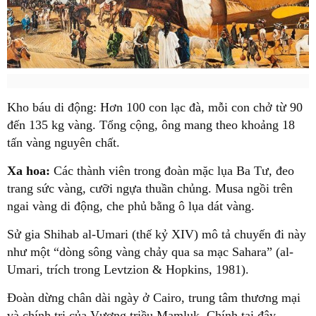
Kho báu di động: Hơn 100 con lạc đà, mỗi con chở từ 90
đến 135 kg vàng. Tổng cộng, ông mang theo khoảng 18
tấn vàng nguyên chất.
Xa hoa:
Các thành viên trong đoàn mặc lụa Ba Tư, đeo
trang sức vàng, cưỡi ngựa thuần chủng. Musa ngồi trên
ngai vàng di động, che phủ bằng ô lụa dát vàng.
Sử gia Shihab al-Umari (thế kỷ XIV) mô tả chuyến đi này
như một “dòng sông vàng chảy qua sa mạc Sahara” (al-
Umari, trích trong Levtzion & Hopkins, 1981).
Đoàn dừng chân dài ngày ở Cairo, trung tâm thương mại
và chính trị của Vương triều Mamluk. Chính tại đây,