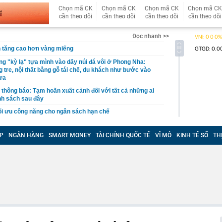
Chọn mã CK
Chọn mã CK
Chọn mã CK
Chọn mã CK
cần theo dõi
cần theo dõi
cần theo dõi
cần theo dõi
Đọc nhanh >>
n tăng cao hơn vàng miếng
g "kỳ lạ" tựa mình vào dãy núi đá vôi ở Phong Nha:
 tre, nội thất bằng gỗ tái chế, du khách như bước vào
ưa
thông báo: Tạm hoãn xuất cảnh đối với tất cả những ai
nh sách sau đây
tối ưu công năng cho ngân sách hạn chế
công suất thiết kế, Hà Nội giải bài toán chống ngập ra
P
NGÂN HÀNG
SMART MONEY
TÀI CHÍNH QUỐC TẾ
VĨ MÔ
KINH TẾ SỐ
TH
t kiệm hơn 77 triệu đồng, 2 tháng sau được ngân hàng
ông báo: “Tiền đang nằm trong tài khoản của công ty bảo
p (V68) báo lãi tăng 200% trước thềm đưa cổ phiếu lên
nda SH, xe tay ga Ý Lambretta J200 lộ diện sở hữu
i kênh
đới giật cấp 8 trên Vịnh Bắc Bộ, nhiều vùng biển sóng