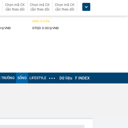
Chọn mã CK
Chọn mã CK
Chọn mã CK
cần theo dõi
cần theo dõi
cần theo dõi
Dữ liệu
F INDEX
Ị TRƯỜNG
SỐNG
LIFESTYLE