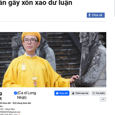
ần gây xôn xao dư luận
cầu cứu' đồng minh của Mỹ
ờng báo tin vui
Chia sẻ
án cá cần bỏ ngay
ng nhà, người dân bất ngờ thấy cảnh tượng "nổi da gà",
đến xem
uôi xới cơm lại có những chấm tròn? Hơn 90% người
ết hết công dụng
nh đôi cùng tốt nghiệp Xuất sắc Đại học Ngoại ngữ
lối thoát cho Tổng thống Trump khỏi Iran
u sắp xếp: Thay đổi lớn nhất nằm ở cách quản trị
tỷ đồng cho Mr Pips, Shark Bình nộp khắc phục 5,7 tỷ
t kỷ lục của Lê Công Vinh
kiểm nghiệm được GACC chấp nhận phục vụ xuất khẩu