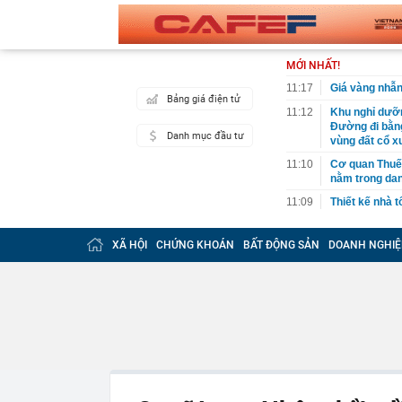
MỚI NHẤT!
11:17
Giá vàng nhẫ
Bảng giá điện tử
11:12
Khu nghỉ dưỡn
Đường đi bằng
Danh mục đầu tư
vùng đất cổ x
11:10
Cơ quan Thuế 
nằm trong da
11:09
Thiết kế nhà 
11:08
Mưa lớn vượt 
sao?
XÃ HỘI
CHỨNG KHOÁN
BẤT ĐỘNG SẢN
DOANH NGHIỆ
11:05
Khách gửi tiế
Trung Quốc th
hiểm”
11:03
Tuấn Anh Grou
sàn
11:00
Thách thức Ho
phanh ABS ha
10:59
Áp thấp nhiệt 