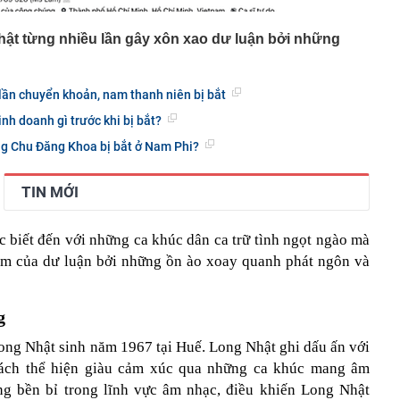
Nhật từng nhiều lần gây xôn xao dư luận bởi những
lần chuyển khoản, nam thanh niên bị bắt
nh doanh gì trước khi bị bắt?
ng Chu Đăng Khoa bị bắt ở Nam Phi?
TIN MỚI
 biết đến với những ca khúc dân ca trữ tình ngọt ngào mà
iểm của dư luận bởi những ồn ào xoay quanh phát ngôn và
g
ong Nhật sinh năm 1967 tại Huế. Long Nhật ghi dấu ấn với
cách thể hiện giàu cảm xúc qua những ca khúc mang âm
g bền bỉ trong lĩnh vực âm nhạc, điều khiến Long Nhật