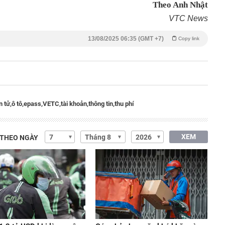
Theo Anh Nhật
VTC News
13/08/2025 06:35 (GMT +7)
Copy link
n tử,
ô tô,
epass,
VETC,
tài khoản,
thông tin,
thu phí
XEM
 THEO NGÀY