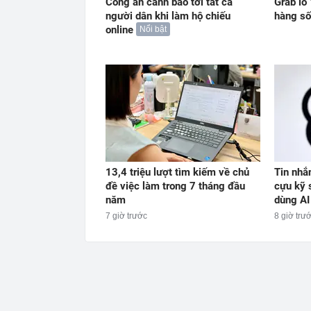
Công an cảnh báo tới tất cả
Grab lỗ
người dân khi làm hộ chiếu
hàng số
online
Nổi bật
13,4 triệu lượt tìm kiếm về chủ
Tin nhắ
đề việc làm trong 7 tháng đầu
cựu kỹ 
năm
dùng AI
7 giờ trước
8 giờ trư