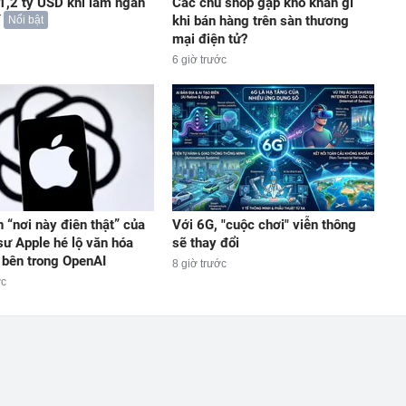
 1,2 tỷ USD khi làm ngân
Các chủ shop gặp khó khăn gì
khi bán hàng trên sàn thương
Nổi bật
mại điện tử?
6 giờ trước
n “nơi này điên thật” của
Với 6G, "cuộc chơi" viễn thông
sư Apple hé lộ văn hóa
sẽ thay đổi
 bên trong OpenAI
8 giờ trước
ớc