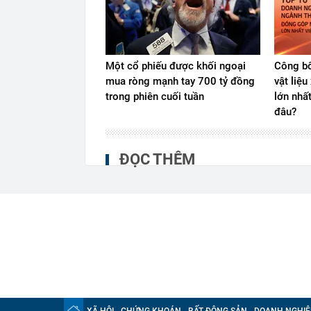
Một cổ phiếu được khối ngoại
Công bố
mua ròng mạnh tay 700 tỷ đồng
vật liệ
trong phiên cuối tuần
lớn nhấ
đâu?
ĐỌC THÊM
XÃ HỘI
CHỨNG KHOÁN
BẤT ĐỘNG SẢN
DOANH NGHIỆ