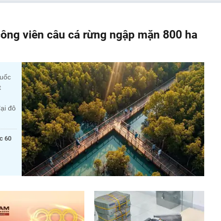
ông viên câu cá rừng ngập mặn 800 ha
quốc
t
ại đô
c 60