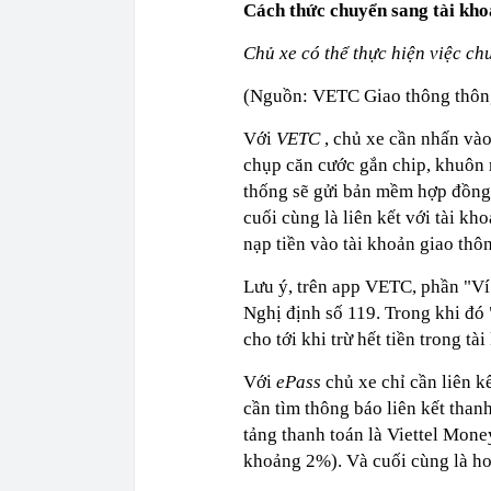
Cách thức chuyển sang tài kho
Chủ xe có thể thực hiện việc c
(Nguồn: VETC Giao thông thôn
Với
VETC
, chủ xe cần nhấn vào
chụp căn cước gắn chip, khuôn 
thống sẽ gửi bản mềm hợp đồng,
cuối cùng là liên kết với tài k
nạp tiền vào tài khoản giao thô
Lưu ý, trên app VETC, phần "Ví
Nghị định số 119. Trong khi đó
cho tới khi trừ hết tiền trong tà
Với
ePass
chủ xe chỉ cần liên k
cần tìm thông báo liên kết tha
tảng thanh toán là Viettel Money
khoảng 2%). Và cuối cùng là ho