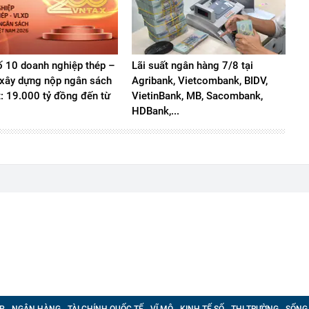
 10 doanh nghiệp thép –
Lãi suất ngân hàng 7/8 tại
u xây dựng nộp ngân sách
Agribank, Vietcombank, BIDV,
t: 19.000 tỷ đồng đến từ
VietinBank, MB, Sacombank,
HDBank,...
P
NGÂN HÀNG
TÀI CHÍNH QUỐC TẾ
VĨ MÔ
KINH TẾ SỐ
THỊ TRƯỜNG
SỐNG