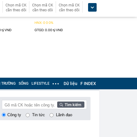
Chọn mã CK
Chọn mã CK
Chọn mã CK
cần theo dõi
cần theo dõi
cần theo dõi
Dữ liệu
F INDEX
Ị TRƯỜNG
SỐNG
LIFESTYLE
Công ty
Tin tức
Lãnh đạo