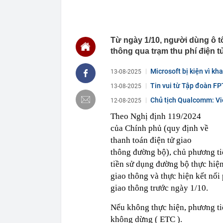
23:28
Trấn Thành cô
chắn là siêu 
23:14
Bí mật được A
Từ ngày 1/10, người dùng ô t
22:56
Vì sao ngày c
thông qua trạm thu phí điện 
Vài mét vuông
22:48
5 LOẠI rau que
Microsoft bị kiện vì kh
13-08-2025
nên cẩn thận 
Tin vui từ Tập đoàn FP
13-08-2025
22:28
CHÍNH THỨC: L
nghỉ hè
Chủ tịch Qualcomm: Việ
12-08-2025
22:25
Vì sao đồ ăn 
Theo Nghị định 119/2024
22:07
Không cần tặn
của Chính phủ (quy định về
huynh - giáo 
thanh toán điện tử giao
22:03
Ukraine tập k
thông đường bộ), chủ phương ti
của Nga
tiền sử dụng đường bộ thực hiện
22:02
Nam NSND, Giá
vợ thiếu tá ké
giao thông và thực hiện kết nối
21:51
Một ô tô biển
giao thông trước ngày 1/10.
định: Riêng t
Nếu không thực hiện, phương tiệ
không dừng ( ETC ).