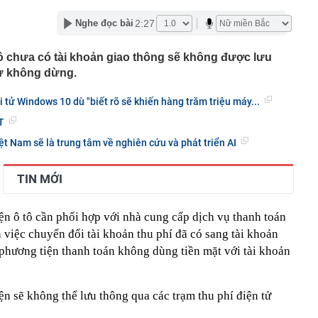
ng bố phim Tết 2027, nghe tên ai cũng quả quyết “chắc
2:27
Nghe đọc bài
phẩm”
pple giấu kín suốt 15 năm trên iPhone
ô chưa có tài khoản giao thông sẽ không được lưu
àng nhiều gia đình không còn phơi quần áo ở ban công?
tử không dừng.
 ngoài trời đang được dùng theo 1 cách rất khác
n thuộc có khả năng tích tụ kim loại nặng, người Việt
ai tử Windows 10 dù "biết rõ sẽ khiến hàng trăm triệu máy...
nguồn gốc trước khi sử dụng
T
ịch đi học trở lại của học sinh 34 tỉnh, thành phố sau kỳ
t Nam sẽ là trung tâm về nghiên cứu và phát triển AI
Việt hầu như món nào cũng có hành lá?
g quà, 5 câu nói này đủ sức khiến mối quan hệ phụ
TIN MỚI
viên gắn bó khăng khít, con trẻ được hưởng lợi!
ích Crimea, phá hủy hệ thống phòng không 15 triệu USD
ện ô tô cần phối hợp với nhà cung cấp dịch vụ thanh toán
 việc chuyển đổi tài khoản thu phí đã có sang tài khoản
m đốc Nhà hát Chèo Quân đội mua ô tô tặng sinh nhật
m 12 tuổi
 phương tiện thanh toán không dùng tiền mặt với tài khoản
 29A "dính" gần 100 lần phạt nguội do chạy quá tốc độ quy
háng 7/2026 vi phạm 21 lần
n sẽ không thể lưu thông qua các trạm thu phí điện tử