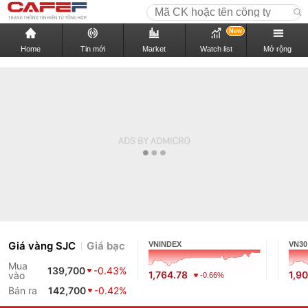
New
Home
Tin mới
Market
Watch list
Mở rộng
Giá vàng SJC
Giá bạc
VNINDEX
VN30
Mua
139,700
-0.43%
1,764.78
1,9
vào
-0.66%
Bán ra
142,700
-0.42%