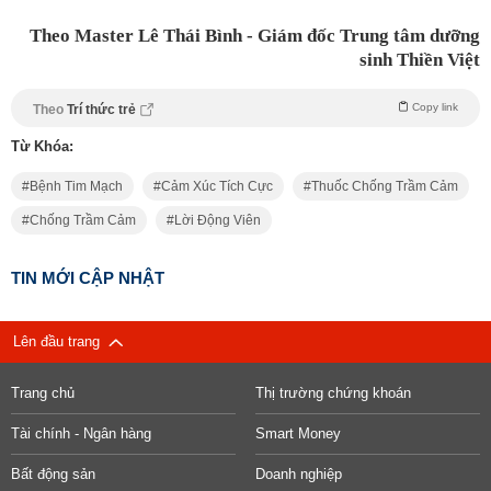
Theo Master Lê Thái Bình - Giám đốc Trung tâm dưỡng
sinh Thiền Việt
Copy link
Theo
Trí thức trẻ
Từ Khóa:
Bệnh Tim Mạch
Cảm Xúc Tích Cực
Thuốc Chống Trầm Cảm
Chống Trầm Cảm
Lời Động Viên
TIN MỚI CẬP NHẬT
Lên đầu trang
Trang chủ
Thị trường chứng khoán
Tài chính - Ngân hàng
Smart Money
Bất động sản
Doanh nghiệp