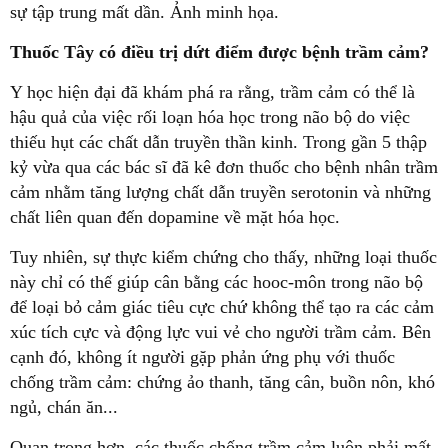
sự tập trung mất dần. Ảnh minh họa.
Thuốc Tây có điều trị dứt điểm được bệnh trầm cảm?
Y học hiện đại đã khám phá ra rằng, trầm cảm có thể là
hậu quả của việc rối loạn hóa học trong não bộ do việc
thiếu hụt các chất dẫn truyền thần kinh. Trong gần 5 thập
kỷ vừa qua các bác sĩ đã kê đơn thuốc cho bệnh nhân trầm
cảm nhằm tăng lượng chất dẫn truyền serotonin và những
chất liên quan đến dopamine về mặt hóa học.
Tuy nhiên, sự thực kiểm chứng cho thấy, những loại thuốc
này chỉ có thế giúp cân bằng các hooc-môn trong não bộ
để loại bỏ cảm giác tiêu cực chứ không thể tạo ra các cảm
xúc tích cực và động lực vui vẻ cho người trầm cảm. Bên
cạnh đó, không ít người gặp phản ứng phụ với thuốc
chống trầm cảm: chứng ảo thanh, tăng cân, buồn nôn, khó
ngủ, chán ăn...
Quan trọng hơn, các thuốc chống trầm cảm luôn phải mất