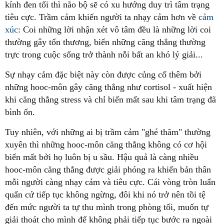
kính đen tối thì não bộ sẽ có xu hướng duy trì tâm trạng
tiêu cực. Trầm cảm khiến người ta nhạy cảm hơn về
cảm
xúc
: Coi những lời nhận xét vô tâm đều là những lời coi
thường gây tổn thương, biến những căng thẳng thường
trực trong cuộc sống trở thành nỗi bất an khó lý giải...
Sự nhạy cảm đặc biệt này còn được củng cố thêm bởi
những hooc-môn gây căng thẳng như cortisol - xuất hiện
khi căng thẳng stress và chỉ biến mất sau khi tâm trạng đã
bình ổn.
Tuy nhiên, với những ai bị trầm cảm "ghé thăm" thường
xuyên thì những hooc-môn căng thẳng không có cơ hội
biến mất bởi họ luôn bị u sầu. Hậu quả là càng nhiều
hooc-môn căng thẳng được giải phóng ra khiến bản thân
mỗi người càng nhạy cảm và tiêu cực. Cái vòng tròn luẩn
quẩn cứ tiếp tục không ngừng, đôi khi nó trở nên tồi tệ
đến mức người ta tự thu mình trong phòng tối, muốn tự
giải thoát cho mình để không phải tiếp tục bước ra ngoài