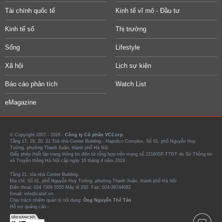
Tài chính quốc tế
Kinh tế vĩ mô - Đầu tư
Kinh tế số
Thị trường
Sống
Lifestyle
Xã hội
Lịch sự kiện
Báo cáo phân tích
Watch List
eMagazine
© Copyright 2007 - 2026 -
Công ty Cổ phần VCCorp.
Tầng 17, 19, 20, 21 Toà nhà Center Building - Hapulico Complex, Số 01, phố Nguyễn Huy
Tưởng, phường Thanh Xuân, thành phố Hà Nội
Giấy phép thiết lập trang thông tin điện tử tổng hợp trên mạng số 2216/GP-TTĐT do Sở Thông tin
và Truyền thông Hà Nội cấp ngày 10 tháng 4 năm 2019.
Tầng 21, tòa nhà Center Building.
Địa chỉ: Số 01, phố Nguyễn Huy Tưởng, phường Thanh Xuân, thành phố Hà Nội
Điện thoại: 024 7309 5555 Máy lẻ 292. Fax: 024-39744082
Email: info@cafef.vn
Chịu trách nhiệm quản lý nội dung:
Ông Nguyễn Thế Tân
Hỗ trợ quảng cáo :