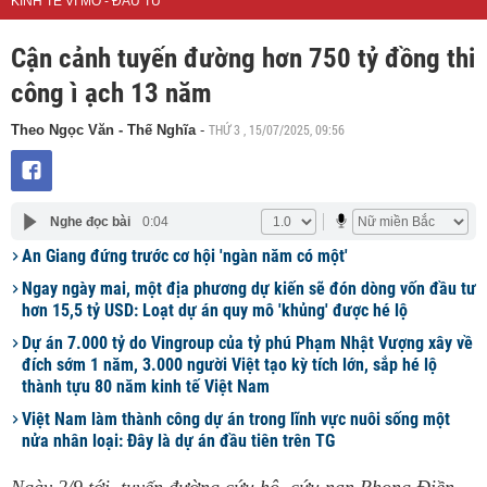
KINH TẾ VĨ MÔ - ĐẦU TƯ
Cận cảnh tuyến đường hơn 750 tỷ đồng thi
công ì ạch 13 năm
THỨ 3 , 15/07/2025, 09:56
Theo Ngọc Văn - Thế Nghĩa
-
Nghe đọc bài
0:04
An Giang đứng trước cơ hội 'ngàn năm có một'
Ngay ngày mai, một địa phương dự kiến sẽ đón dòng vốn đầu tư
hơn 15,5 tỷ USD: Loạt dự án quy mô 'khủng' được hé lộ
Dự án 7.000 tỷ do Vingroup của tỷ phú Phạm Nhật Vượng xây về
đích sớm 1 năm, 3.000 người Việt tạo kỳ tích lớn, sắp hé lộ
thành tựu 80 năm kinh tế Việt Nam
Việt Nam làm thành công dự án trong lĩnh vực nuôi sống một
nửa nhân loại: Đây là dự án đầu tiên trên TG