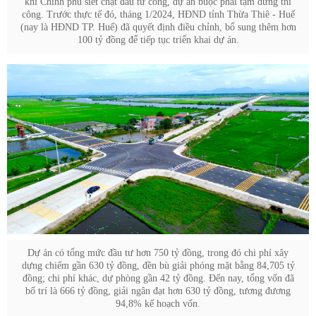
khi Chính phủ siết chặt đầu tư công, dự án buộc phải tạm dừng thi
công. Trước thực tế đó, tháng 1/2024, HĐND tỉnh Thừa Thiê - Huế
(nay là HĐND TP. Huế) đã quyết định điều chỉnh, bổ sung thêm hơn
100 tỷ đồng để tiếp tục triển khai dự án.
Dự án có tổng mức đầu tư hơn 750 tỷ đồng, trong đó chi phí xây
dựng chiếm gần 630 tỷ đồng, đền bù giải phóng mặt bằng 84,705 tỷ
đồng; chi phí khác, dự phòng gần 42 tỷ đồng. Đến nay, tổng vốn đã
bố trí là 666 tỷ đồng, giải ngân đạt hơn 630 tỷ đồng, tương đương
94,8% kế hoạch vốn.