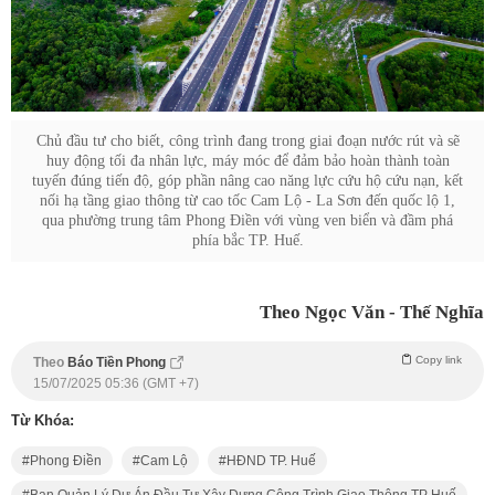
Chủ đầu tư cho biết, công trình đang trong giai đoạn nước rút và sẽ
huy động tối đa nhân lực, máy móc để đảm bảo hoàn thành toàn
tuyến đúng tiến độ, góp phần nâng cao năng lực cứu hộ cứu nạn, kết
nối hạ tầng giao thông từ cao tốc Cam Lộ - La Sơn đến quốc lộ 1,
qua phường trung tâm Phong Điền với vùng ven biển và đầm phá
phía bắc TP. Huế.
Theo Ngọc Văn - Thế Nghĩa
Copy link
Theo
Báo Tiền Phong
15/07/2025 05:36 (GMT +7)
Từ Khóa:
Phong Điền
Cam Lộ
HĐND TP. Huế
Ban Quản Lý Dự Án Đầu Tư Xây Dựng Công Trình Giao Thông TP Huế