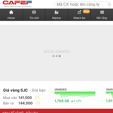
New
Home
Tin mới
Market
Watch list
Mở rộng
Giá vàng SJC
Giá bạc
VNINDEX
VN30
Mua vào
141,000
0%
1,768.06
1,91
0.19%
Bán ra
144,000
0%