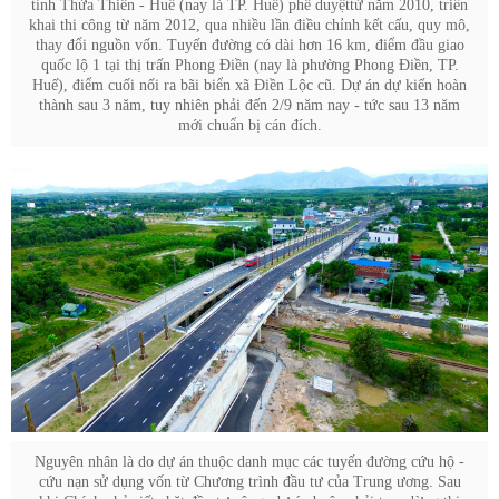
tỉnh Thừa Thiên - Huế (nay là TP. Huế) phê duyệt từ năm 2010, triển
khai thi công từ năm 2012, qua nhiều lần điều chỉnh kết cấu, quy mô,
thay đổi nguồn vốn. Tuyến đường có dài hơn 16 km, điểm đầu giao
quốc lộ 1 tại thị trấn Phong Điền (nay là phường Phong Điền, TP.
Huế), điểm cuối nối ra bãi biển xã Điền Lộc cũ. Dự án dự kiến hoàn
thành sau 3 năm, tuy nhiên phải đến 2/9 năm nay - tức sau 13 năm
mới chuẩn bị cán đích.
Nguyên nhân là do dự án thuộc danh mục các tuyến đường cứu hộ -
cứu nạn sử dụng vốn từ Chương trình đầu tư của Trung ương. Sau