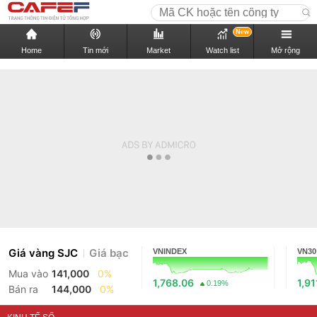
New
Home
Tin mới
Market
Watch list
Mở rộng
Giá vàng SJC
Giá bạc
VNINDEX
VN30
Mua vào
141,000
0%
1,768.06
1,91
0.19%
Bán ra
144,000
0%