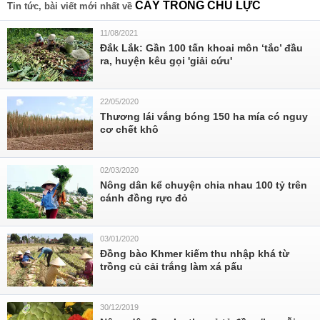
CÂY TRỒNG CHỦ LỰC
Tin tức, bài viết mới nhất về
11/08/2021
Đắk Lắk: Gần 100 tấn khoai môn ‘tắc’ đầu
ra, huyện kêu gọi 'giải cứu'
22/05/2020
Thương lái vắng bóng 150 ha mía có nguy
cơ chết khô
02/03/2020
Nông dân kể chuyện chia nhau 100 tỷ trên
cánh đồng rực đỏ
03/01/2020
Đồng bào Khmer kiếm thu nhập khá từ
trồng củ cải trắng làm xá pấu
30/12/2019