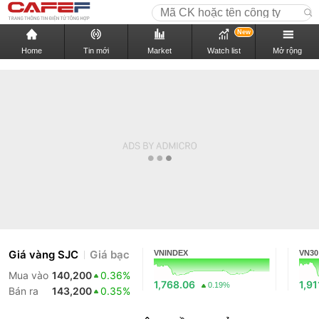
New
Home
Tin mới
Market
Watch list
Mở rộng
Giá vàng SJC
Giá bạc
VNINDEX
VN30
Mua vào
140,200
0.36%
1,768.06
1,91
0.19%
Bán ra
143,200
0.35%