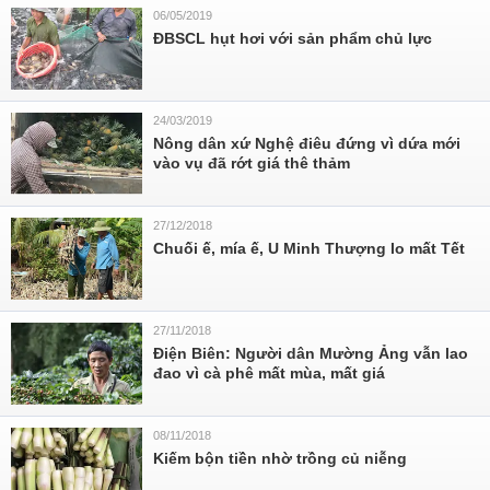
06/05/2019
ĐBSCL hụt hơi với sản phẩm chủ lực
24/03/2019
Nông dân xứ Nghệ điêu đứng vì dứa mới
vào vụ đã rớt giá thê thảm
27/12/2018
Chuối ế, mía ế, U Minh Thượng lo mất Tết
27/11/2018
Điện Biên: Người dân Mường Ảng vẫn lao
đao vì cà phê mất mùa, mất giá
08/11/2018
Kiếm bộn tiền nhờ trồng củ niễng