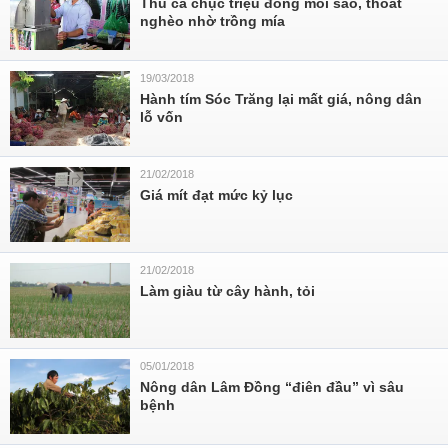
Thu cả chục triệu đồng mỗi sào, thoát
nghèo nhờ trồng mía
19/03/2018
Hành tím Sóc Trăng lại mất giá, nông dân
lỗ vốn
21/02/2018
Giá mít đạt mức kỷ lục
21/02/2018
Làm giàu từ cây hành, tỏi
05/01/2018
Nông dân Lâm Đồng “điên đầu” vì sâu
bệnh