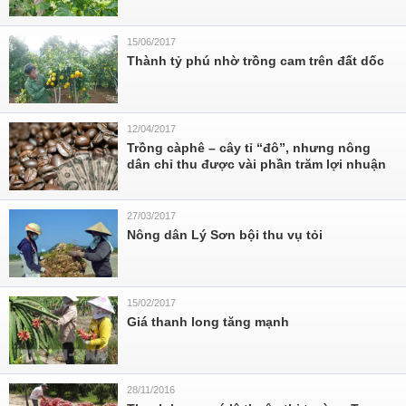
15/06/2017
Thành tỷ phú nhờ trồng cam trên đất dốc
12/04/2017
Trồng càphê – cây tỉ “đô”, nhưng nông
dân chỉ thu được vài phần trăm lợi nhuận
27/03/2017
Nông dân Lý Sơn bội thu vụ tỏi
15/02/2017
Giá thanh long tăng mạnh
28/11/2016