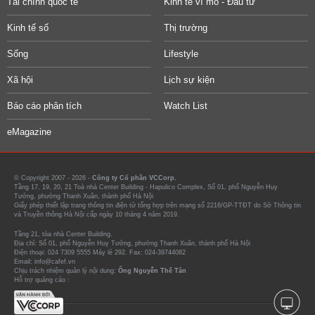
Tài chính quốc tế
Kinh tế vĩ mô - Đầu tư
Kinh tế số
Thị trường
Sống
Lifestyle
Xã hội
Lịch sự kiện
Báo cáo phân tích
Watch List
eMagazine
© Copyright 2007 - 2026 -
Công ty Cổ phần VCCorp.
Tầng 17, 19, 20, 21 Toà nhà Center Building - Hapulico Complex, Số 01, phố Nguyễn Huy
Tưởng, phường Thanh Xuân, thành phố Hà Nội
Giấy phép thiết lập trang thông tin điện tử tổng hợp trên mạng số 2216/GP-TTĐT do Sở Thông tin
và Truyền thông Hà Nội cấp ngày 10 tháng 4 năm 2019.
Tầng 21, tòa nhà Center Building.
Địa chỉ: Số 01, phố Nguyễn Huy Tưởng, phường Thanh Xuân, thành phố Hà Nội
Điện thoại: 024 7309 5555 Máy lẻ 292. Fax: 024-39744082
Email: info@cafef.vn
Chịu trách nhiệm quản lý nội dung:
Ông Nguyễn Thế Tân
Hỗ trợ quảng cáo :