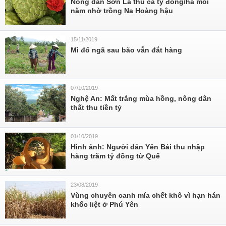
Nông dân Sơn La thu cả tỷ đồng/ha mỗi
năm nhờ trồng Na Hoàng hậu
15/11/2019
Mì đổ ngã sau bão vẫn đắt hàng
07/10/2019
Nghệ An: Mất trắng mùa hồng, nông dân
thất thu tiền tỷ
01/10/2019
Hình ảnh: Người dân Yên Bái thu nhập
hàng trăm tỷ đồng từ Quế
23/08/2019
Vùng chuyên canh mía chết khô vì hạn hán
khốc liệt ở Phú Yên